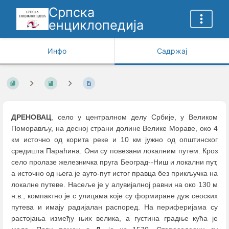
Српска
енциклопедија
Инфо
Садржај
ДРЕНОВАЦ
, село у централном делу Србије, у Великом
Поморављу, на десној страни долине Велике Мораве, око 4
км источно од корита реке и 10 км јужно од општинског
средишта Параћина. Они су повезани локалним путем. Кроз
село пролазе железничка пруга Београд--Ниш и локални пут,
а источно од њега је ауто-пут истог правца без прикључка на
локалне путеве. Насеље је у алувијалној равни на око 130 м
н.в., компактно је с улицама које су формиране дуж сеоских
путева и имају радијалан распоред. На периферијама су
растојања између њих велика, а густина градње кућа је