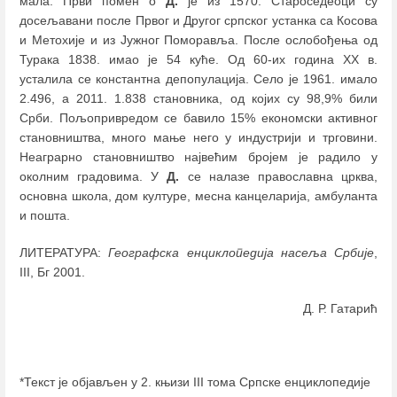
мала. Први помен о
Д.
је из 1570. Староседеоци су
досељавани после Првог и Другог српског устанка са Косова
и Метохије и из Јужног Поморавља. После ослобођења од
Турака 1838. имао је 54 куће. Од 60-их година XX в.
усталила се константна депопулација. Село је 1961. имало
2.496, а 2011. 1.838 становника, од којих су 98,9% били
Срби. Пољопривредом се бавило 15% економски активног
становништва, много мање него у индустрији и трговини.
Неаграрно становништво највећим бројем је радило у
околним градовима. У
Д.
се налазе православна црква,
основна школа, дом културе, месна канцеларија, амбуланта
и пошта.
ЛИТЕРАТУРА:
Географска енциклопедија насеља Србије
,
III, Бг 2001.
Д. Р. Гатарић
*Текст је објављен у 2. књизи III тома Српске енциклопедије