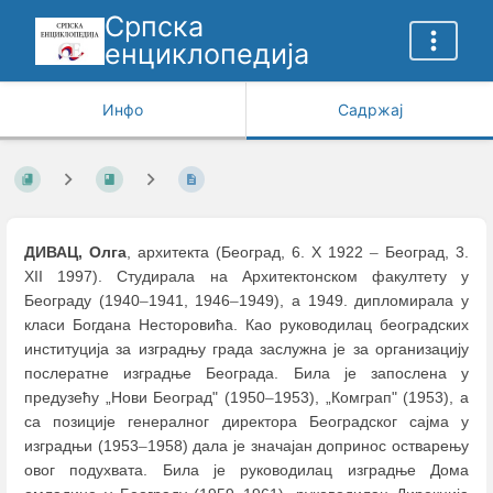
Српска
енциклопедија
Инфо
Садржај
ДИВАЦ, Олга
, архитекта (Београд, 6. X 1922
–
Београд, 3.
XII 1997). Студирала нa Архитектонском факултету у
Београду (1940
–
1941, 1946
–
1949), а 1949. дипломирала у
класи Богдана Несторовића. Као руководилац београдских
институција за изградњу града заслужна је за организацију
послератне изградње Београда. Била је запосленa у
предузећу „Нови Београд" (1950
–
1953), „Комграп" (1953), а
са позиције генералног директора Београдског сајма у
изградњи (1953
–
1958) дала је значајан допринос остварењу
овог подухвата. Била је руководилац изградње Дома