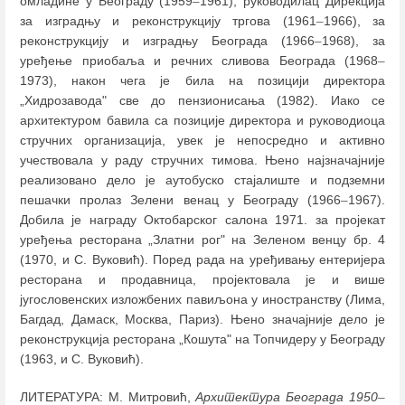
омладине у Београду (1959
–
1961), руководилац Дирекција
за изградњу и реконструкцију тргова (1961
–
1966), за
реконструкцију и изградњу Београда (1966
–
1968), за
уређење приобаља и речних сливова Београда (1968
–
1973), након чега је била на позицији директора
„Хидрозавода" све до пензионисања (1982). Иако се
архитектуром бавила са позиције директора и руководиоца
стручних организација, увек је непосредно и активно
учествовала у раду стручних тимова. Њено најзначајније
реализовано дело је аутобуско стајалиште и подземни
пешачки пролаз Зелени венац у Београду (1966
–
1967).
Добила је награду Октобарског салона 1971. за пројекат
уређења ресторана „Златни рог" на Зеленом венцу бр. 4
(1970, и С. Вуковић). Поред рада на уређивању ентеријера
ресторана и продавница, пројектовала је и више
југословенских изложбених павиљона у иностранству (Лима,
Багдад, Дамаск, Москва, Париз). Њeнo значајнијe делo je
реконструкција ресторана „Кошута" на Топчидеру у Београду
(1963, и С. Вуковић).
ЛИТЕРАТУРА: М. Митровић,
Архитектура Београда 1950
–