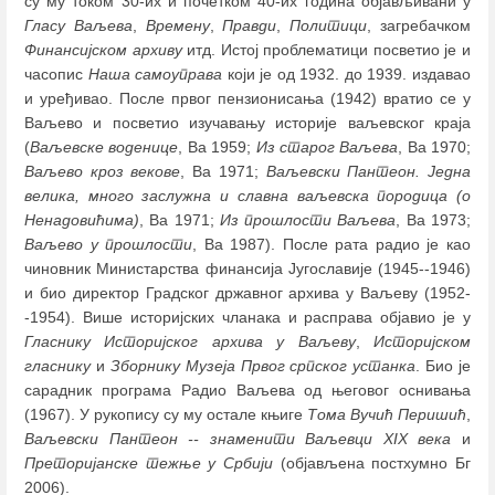
су му током 30-их и почетком 40-их година објављивани у
Гласу Ваљева
,
Времену
,
Правди
,
Политици
, загребачком
Финансијском архиву
итд. Истој проблематици посветио је и
часопис
Наша самоуправа
који је од 1932. до 1939. издавао
и уређивао. После првог пензионисања (1942) вратио се у
Ваљево и посветио изучавању историје ваљевског краја
(
Ваљевске воденице
, Ва 1959;
Из старог Ваљева
, Ва 1970;
Ваљево кроз векове
, Ва 1971;
Ваљевски Пантеон. Једна
велика, много заслужна и славна ваљевска породица (о
Ненадовићима)
, Ва 1971;
Из прошлости Ваљева
, Ва 1973;
Ваљево у прошлости
, Ва 1987). После рата радио је као
чиновник Министарства финансија Југославије (1945--1946)
и био директор Градског државног архива у Ваљеву (1952-
-1954). Више историјских чланака и расправа објавио је у
Гласнику Историјског архива у
Ваљеву
,
Историјском
гласнику
и
Зборнику Музеја
Првог српског устанка
. Био је
сарадник програма Радио Ваљева од његовог оснивања
(1967). У рукопису су му остале књиге
Тома Вучић Перишић
,
Ваљевски Пантеон -- знаменити Ваљевци XIX века
и
Преторијанске тежње у Србији
(објављена постхумно Бг
2006).