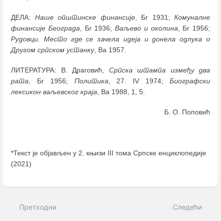
ДЕЛА:
Наше општинске финансије
, Бг 1931;
Комуналне
финансије Београда
, Бг 1936;
Ваљево и околина
, Бг 1956;
Рудовци. Место где се зачела идеја и
донела одлука о
Другом српском устанку
, Ва 1957.
ЛИТЕРАТУРА: В. Драговић,
Српска штампа између два
рата
, Бг 1956;
Политика
, 27. IV 1974;
Биографски
лексикон ваљевског краја
, Ва 1988, 1, 5.
Б. О. Поповић
*Текст је објављен у 2. књизи III тома Српске енциклопедије
(2021)
Enter
section
select
Претходни
Следећи
mode