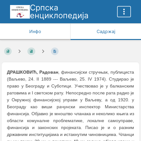
Српска
енциклопедија
Инфо
Садржај
ДРАШКОВИЋ, Радован
, финансијски стручњак, публициста
(Ваљево, 24. II 1889 --- Ваљево, 25. IV 1974). Студирао је
право у Београду и Суботици. Учествовао је у балканским
ратовима и I светском рату. Непосредно после рата радио је
у Окружној финансијској управи у Ваљеву, а од 1920. у
Београду као виши рачунски инспектор Министарства
финансија. Објавио је мноштво чланака и неколико књига из
области комуналне проблематике, локалне самоуправе,
финансија и законских пројеката. Писао је и о разним
државним институцијама и истакнутим чиновницима. Чланци