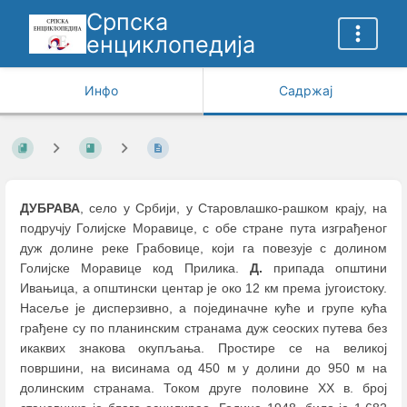
Српска
енциклопедија
Инфо
Садржај
ДУБРАВА
, село у Србији, у Старовлашко-рашком крају, на
подручју Голијске Моравице, с обе стране пута изграђеног
дуж долине реке Грабовице, који га повезује с долином
Голијске Моравице код Прилика.
Д.
припада општини
Ивањица, а општински центар је око 12 км према југоистоку.
Насеље је дисперзивно, а појединачне куће и групе кућа
грађене су по планинским странама дуж сеоских путева без
икаквих знакова окупљања. Простире се на великој
површини, на висинама од 450 м у долини до 950 м на
долинским странама. Током друге половине XX в. број