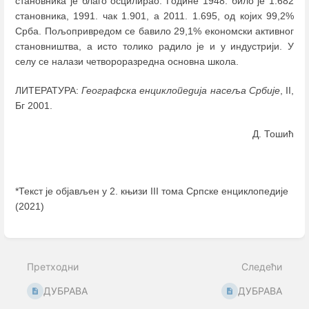
становника је благо осцилирао. Године 1948. било је 1.682
становника, 1991. чак 1.901, а 2011. 1.695, од којих 99,2%
Срба. Пољопривредом се бавило 29,1% економски активног
становништва, а исто толико радило је и у индустрији. У
селу се налази четвороразредна основна школа.
ЛИТЕРАТУРА:
Географска енциклопедија насеља Србије
, II,
Бг 2001.
Д. Тошић
*Текст је објављен у 2. књизи III тома Српске енциклопедије
(2021)
Enter
section
select
Претходни
Следећи
mode
ДУБРАВА
ДУБРАВА