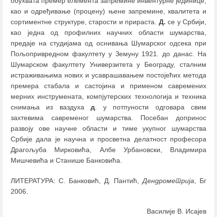
обухвата премер елемента запремине инвентурне јединице,
као и одређивање (процену) њене запремине, квалитета и
сортиментне структуре, старости и прираста.
Д.
се у Србији,
као једна од профилних научних области шумарства,
предаје на студијама од оснивања Шумарског одсека при
Пољопривредном факултету у Земуну 1921. до данас. На
Шумарском факултету Универзитета у Београду, сталним
истраживањима нових и усаврашавањем постојећих метода
премера стабала и састојина и применом савремених
мерних инструмената, компјутерских технологија и техника
снимања из ваздуха
д
. у потпуности одговара свим
захтевима савременог шумарства. Посебан допринос
развoју ове научне области и тиме укупног шумарства
Србије дала је научна и просветна делатност професора
Драгољуба Мирковића, Албе Урбановски, Владимира
Мишчевића и Станише Банковића.
ЛИТЕРАТУРА: С. Банковић, Д. Пантић,
Дендрометрија
, Бг
2006.
Василије В. Исајев