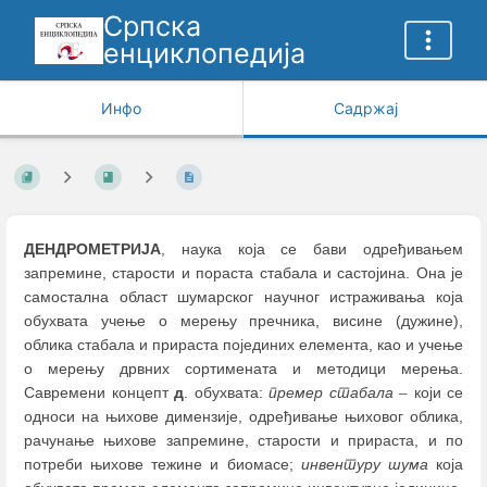
Српска
енциклопедија
Инфо
Садржај
ДЕНДРОМЕТРИЈА
, наука која се бави одређивањем
запремине, старости и пораста стабала и састојина. Она је
самостална област шумарског научног истраживања која
обухвата учење о мерењу пречника, висине (дужине),
облика стабала и прираста појединих елемента, као и учење
о мерењу дрвних сортимената и методици мерења.
Савремени концепт
д
. обухвата:
премер стабала
–
који се
односи на њихове димензије, одређивање њиховог облика,
рачунање њихове запремине, старости и прираста, и по
потреби њихове тежине и биомасе;
инвентуру шума
која