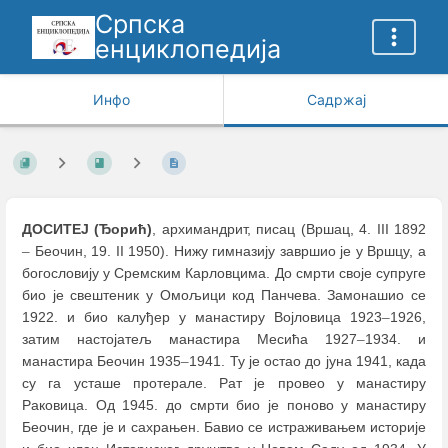
Српска
енциклопедија
Инфо
Садржај
ДОСИТЕЈ (Ђорић)
, архимандрит, писац (Вршац, 4. III 1892
–
Беочин, 19. II 1950). Нижу гимназију завршио је у Вршцу, а
богословију у Сремским Карловцима. До смрти своје супруге
био је свештеник у Омољици код Панчева. Замонашио се
1922. и био калуђер у манастиру Војловица 1923
–
1926,
затим настојатељ манастира Месића 1927
–
1934. и
манастира Беочин 1935
–
1941. Ту је остао до јуна 1941, када
су га усташе протерале. Рат је провео у манастиру
Раковица. Од 1945. до смрти био је поново у манастиру
Беочин, где је и сахрањен. Бавио се истраживањем историје