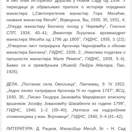
и био члан Историског друштва у Новом Саду од 1934. У
периодици је објављивао прилоге о историји појединих
манастира („Светопретечев манастир Горе Месићке,
названи манастир Месић",
Војводина
, Вш, 1930, 35, 1931, 4;
„Откуда манастиру Беочину посед у Черевићу",
Гласник
СПП
, 1934, 40
–
41; „Викентије Љуштина: архимандрит
манастира Месића од 1796 до 1805",
ГИДНС
, 1935, 3 (22);
„Отворени лист патријарха Арсенија Чарнојевића о обнови
манастира Беочина",
ГИДНС
, 1939, 2; „Неколико података о
прошлости манастира Мале Ремете",
ГИДНС
, 1939, 3
–
4).
Бавио се и превођењем (
Живот Петра Абелара
, Пан.
1925).
ДЕЛА: „Постанак села Омољица",
Панчевац
, 9. IV 1922;
„Једно писмо патријарха Арсенија IV из године 1747",
ВСЦ
,
1930, 35; „Писмо Теодора Јанковића Миријевског епископу
вршачком Јосифу Јовановићу Шакабенти из године 1799",
ГИДНС
, 1940, 1
–
2 (39
–
40); „Натписи на надгробним
споменицима у ман. Војловици",
ГИДНС
, 1940, 3
–
4 (41
–
42).
ЛИТЕРАТУРА: Д. Рацков,
Манастир Месић
, Бг
–
Н. Сад