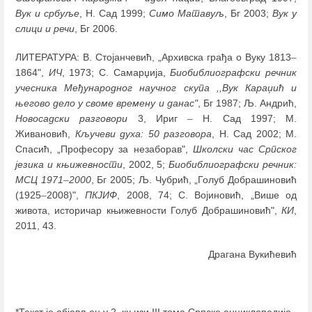
Вук и србуље
, Н. Сад 1999;
Симо Матавуљ
, Бг 2003;
Вук у
слици и речи
, Бг 2006.
ЛИТЕРАТУРА: В. Стојанчевић, „Архивска грађа о Вуку 1813
–
1864",
ИЧ
, 1973; С. Самарџија,
Биобиблиографски речник
учесника Међународног научног скупа ,,Вук Караџић и
његово дело у своме времену и данас"
, Бг 1987; Љ. Андрић,
Новосадски разговори
3, Ириг
–
Н. Сад 1997; М.
Живановић,
Кључеви духа: 50 разговора
, Н. Сад 2002; М.
Спасић, „Професору за незаборав",
Школски час Српског
језика и књижевности
, 2002, 5;
Биобиблиографски речник:
МСЦ 1971
–
2000
, Бг 2005; Љ. Чубрић, „Голуб Добрашиновић
(1925
–
2008)",
ПКЈИФ
, 2008, 74; С. Војиновић, „Више од
живота, историчар књижевности Голуб Добрашиновић",
КИ
,
2011, 43.
Драгана Вукићевић
*Текст је објављен у 2. књизи III тома Српске енциклопедије