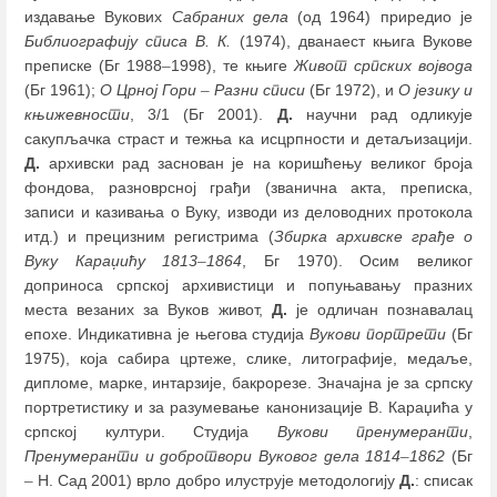
издавање Вукових
Сабраних дела
(од 1964) приредио је
Библиографију списа В. К.
(1974), дванаест књига Вукове
преписке (Бг 1988
–
1998), те књиге
Живот српских војвода
(Бг 1961);
О Црној Гори
–
Разни списи
(Бг 1972), и
О језику и
књижевности
, 3/1 (Бг 2001).
Д.
научни рад одликује
сакупљачка страст и тежња ка исцрпности и детаљизацији.
Д.
архивски рад заснован је на коришћењу великог броја
фондова, разноврсној грађи (званична акта, преписка,
записи и казивања о Вуку, изводи из деловодних протокола
итд.) и прецизним регистрима (
Збирка архивске грађе о
Вуку Караџићу
1813
–
1864
, Бг 1970). Осим великог
доприноса српској архивистици и попуњавању празних
места везаних за Вуков живот,
Д.
је одличан познавалац
епохе. Индикативна је његова студија
Вукови портрети
(Бг
1975), која сабира цртеже, слике, литографије, медаље,
дипломе, марке, интарзије, бакрорезе. Значајна је за српску
портретистику и за разумевање канонизације В. Караџића у
српској култури. Студија
Вукови пренумеранти
,
Пренумеранти и добротвори Вуковог дела 1814
–
1862
(Бг
–
Н. Сад 2001) врло добро илуструје методологију
Д.
: списак