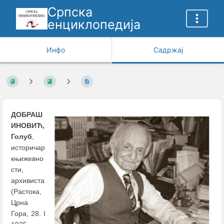
Српска
енциклопедија
Инфо
Садржај
ДОБРАШ
ИНОВИЋ,
Голуб
,
историчар
књижевно
сти,
архивиста
(Растока,
Црна
Гора, 28. I