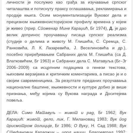
личности је послужио као грађа за изучавање српског
читалаштва и потиснуту праксу оглашавања, рекламирања и
продаје књига. Осим монументализацији Вуковог дела и
прецизном књижевноисторијском профилу времена у којем
је живео (прир.
Споменар Мине Караџић
, Бг 1974),
Д.
је дао
велик допринос проучавању писаца српског реализма
(студије о делима и животу М. Глишића, С. Сремца, С.
Ранковића, Л. К. Лазаревића, Ј. Веселиновића и др.),
посебно приређивањем Сабраних дела М. Глишића (са Д.
Влатковићем, Бг 1963) и Сабраних дела С. Матавуља (Бг
–
Зг
2006
–
2009) са исцрпним подацима о генези текстова,
њиховим верзијама и критичким коментарима, а писао је и о
својим савременицима. За резултате преданих проучавања
националне баштине, књижевности и културе добио је више
признања, међу којима су Вукова награда и Доситејева
повеља.
ДЕЛА:
Симо Матавуљ
–
живот и рад
, Бг 1962;
Вук
Караџић: живот, дело, лик
, Г. Милановац 1983;
Вук под
присмотром полиције
, Бг 1986;
О Вуку
, Н. Сад 1988;
Вук
Стефанович Караджич
–
идол нации
, Благоевград 1997;