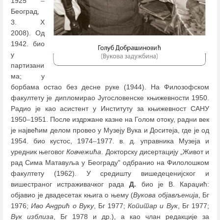
1925
–
Београд,
3. X
2008). Од
1942. био
у
партизани
ма; у
борбама остао без десне руке (1944). На Филозофском
факултету је дипломирао Југословенске књижевности 1950.
Радио је као асистент у Институту за књижевност САНУ
1950
–
1951. После издржане казне на Голом отоку, радни век
је највећим делом провео у Музеју Вука и Доситеја, где је од
1954. био кустос, 1974
–
1977. в. д. управника Музеја и
уредник његовог
Ковчежића
. Докторску дисертацију „Живот и
рад Сима Матавуља у Београду" одбранио на Филолошком
факултету (1962). У средишту вишедеценијског и
вишестраног истраживачког рада
Д.
био је В. Караџић:
објавио је двадесетак књига о њему (
Вукова објављенија
, Бг
1976;
Иво Андрић о Вуку
, Бг 1977;
Копитар и Вук
, Бг 1977;
Вук изблиза
, Бг 1978 и др.), а као члан редакције за