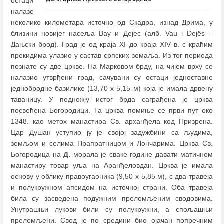
остаци
налазе
неколико километара источно од Скадра, изнад Дрима, у
близини новијег насеља Вау и Дејес (алб. Vau i Dejës ‒
Дањски брод). Град је од краја XI до краја XIV в. с краћим
прекидима улазио у састав српских земаља. Из тог периода
познате су две цркве. На Марковом брду, на чијем врху се
налазио утврђени град, сачувани су остаци једноставне
једнобродне базилике (13,70 х 5,15 м) којa је имала дрвену
таваницу. У подножју истог брда саграђена је црква
посвећена Богородици. Та црква помиње се први пут око
1348. као метох манастира Св. арханђела код Призрена.
Цар Душан уступио ју је својој задужбини са људима,
земљом и селима Прапратницом и Лончарима. Црква Св.
Богородица на
Д.
морала је сваке године давати матичном
манастиру товар уља на Аранђеловдан. Црква је имала
основу у облику правоугаоника (9,50 х 5,85 м), с два травеја
и полукружном апсидом на источној страни. Оба травеја
била су засведена подужним преломљеним сводовима.
Унутрашњи лукови били су полукружни, а спољашњи
преломљени. Свод је по средини био ојачан попречним