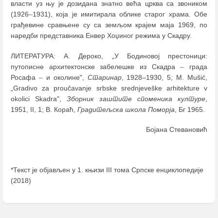
власти уз њу је дозидана знатно већа црква са звоником
(1926
–
1931), која је имитирала облике старог храма. Обе
грађевине сравњене су са земљом крајем маја 1969, по
наредби представника Енвер Хоџиног режима у Скадру.
ЛИТЕРАТУРА: А. Дероко, „У Бодиновој престоници:
путописне архитектонске забелешке из Скадра
–
града
Росафа
–
и околине",
Старинар
, 1928‒1930, 5; M. Mušić,
„Gradivo za proučavanje srbske srednjeveške arhitekture v
okolici Skadra",
Зборник заштите споменика културе
,
1951, II, 1; В. Кораћ,
Градитељска школа Поморја
, Бг 1965.
Бојана Стевановић
*Текст је објављен у 1. књизи III тома Српске енциклопедије
(2018)
Enter
section
select