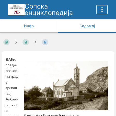
Српска
енциклопедија
Инфо
Садржај
ДАЊ
,
средњ
овеков
ни град
у
данаш
њој
Албани
ји, чији
се