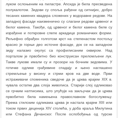
луком ослоњеним на пиластре. Апсида је била пресведена
полукалотом. Зидови су споља рађени од ситнијих, добро
тесаних камених квадера сложених у водоравне редове. На
западној фасади наизменично су слагани редови црвеног и
белог камена. Такође, од црвеног и белог камена биле су
израђене и поткровне слепе аркадице романичких форми.
Рељефно обрађен голготски крст на степенастом постољу
красио је горњи део источне фасаде, док се на западном
зиду налазио окулус са профилисаним оквиром. Над
порталом је првобитно био конструисан преломљени лук.
Такве лукове имали су и прозори на бочним зидовима. У
готичке одлике грађевине спадају и њено наглашено
стремљење у висину и стрми кров на две воде. Први
истраживачи споменика сведоче да је црква крајем XIX в.
чувала остатке два слоја живописа. Старији слој одликовао
се грчким натписима, што упућује на закључак да је црква
првобитно била намењена православном богослужењу.
Према стилским одликама црква је настала крајем XIII или
током првих деценија XIV столећа, у доба краља Милутина
или Стефана Дечанског. После ослобођења од турске