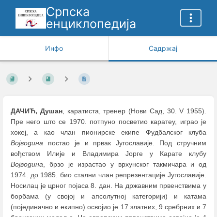
Српска
енциклопедија
Инфо
Садржај
ДАЧИЋ, Душан
, каратиста, тренер (Нови Сад, 30. V 1955).
Пре него што се 1970. потпуно посветио каратеу, играо је
хокеј, а као члан пионирске екипе Фудбалског клуба
Војводина
постао је и првак Југославије. Под стручним
вођством Илије и Владимира Јоргe у Карате клубу
Војводина
, брзо је израстао у врхунског такмичара и од
1974. до 1985. био стални члан репрезентације Југославије.
Носилац је црног појаса 8. дан. На државним првенствима у
борбама (у својој и апсолутној категорији) и катама
(појединачно и екипно) освојио је 17 златних, 9 сребрних и 7