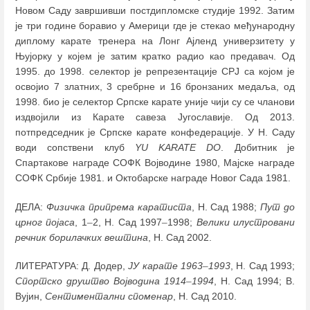
Новом Саду завршивши постдипломске студије 1992. Затим
је три године боравио у Америци где је стекао међународну
диплому карате тренера на Лонг Ајленд универзитету у
Њујорку у којем је затим кратко радио као предавач. Од
1995. до 1998. селектор је репрезентације СРЈ са којом је
освојио 7 златних, 3 сребрне и 16 бронзаних медаља, од
1998. био је селектор Српске карате уније чији су се чланови
издвојили из Карате савеза Југославије. Од 2013.
потпредседник је Српске карате конфедерације. У Н. Саду
води сопствени клуб
YU KARATE DO
. Добитник је
Спартакове награде СОФК Војводине 1980, Мајске награде
СОФК Србије 1981. и Октобарске награде Новог Сада 1981.
ДЕЛА:
Физичка припрема каратиста
, Н. Сад 1988;
Пут до
црног појаса
, 1
–
2, Н. Сад 1997
–
1998;
Велики илустровани
речник борилачких вештина
, Н. Сад 2002.
ЛИТЕРАТУРА: Д. Додер,
ЈУ карате 1963
–
1993
, Н. Сад 1993;
Спортско друштво Војводина 1914
–
1994
, Н. Сад 1994; В.
Вујин,
Сентиментални споменар
, Н. Сад 2010.