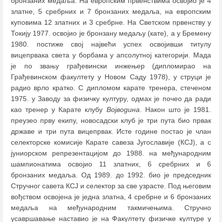
бронзаних медаља. На европским првенствима освојио је 4
златне, 5 сребрних и 7 бронзаних медаља, на европским
куповима 12 златних и 3 сребрне. На Светском првенству у
Токију 1977. освојио је бронзану медаљу (кате), а у Бремену
1980. постиже свој највећи успех освојивши титулу
вицепрвака света у борбама у апсолутној категорији. Мада
је по звању грађевински инжењер (дипломирао на
Грађевинском факултету у Новом Саду 1978), у струци је
радио врло кратко. С дипломом карате тренера, стеченом
1975. у Заводу за физичку културу, одмах је почео да ради
као тренер у Карате клубу
Војводина
. Након што је 1981.
преузео прву екипу, новосадски клуб је три пута био првак
државе и три пута вицепрвак. Исте године постао је члан
селекторске комисије Карате савеза Југославије (КСЈ), а с
јуниорском репрезентацијом до 1988. на међународним
шампионатима освојио 11 златних, 6 сребрних и 6
бронзаних медаља. Од 1989. до 1992. био је председник
Стручног савета КСЈ и селектор за све узрасте. Под његовим
вођством освојена је једна златна, 4 сребрне и 6 бронзаних
медаља на међународним такмичењима. Стручно
усавршавање наставио је на Факултету физичке културе у