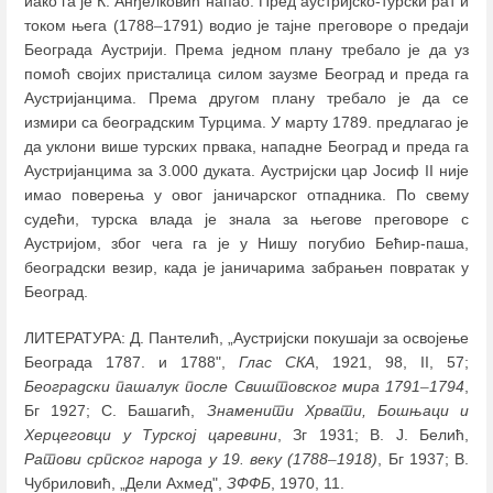
иако га је К. Анђелковић напао. Пред аустријско-турски рат и
током њега (1788
–
1791) водио је тајне преговоре о предаји
Београда Аустрији. Према једном плану требало је да уз
помоћ својих присталица силом заузме Београд и преда га
Аустријанцима. Према другом плану требало је да се
измири са београдским Турцима. У марту 1789. предлагао је
да уклони више турских првака, нападне Београд и преда га
Аустријанцима за 3.000 дуката. Аустријски цар Јосиф II није
имао поверења у овог јаничарског отпадника. По свему
судећи, турска влада је знала за његове преговоре с
Аустријом, због чега га је у Нишу погубио Бећир-паша,
београдски везир, када је јаничарима забрањен повратак у
Београд.
ЛИТЕРАТУРА: Д. Пантелић, „Аустријски покушаји за освојење
Београда 1787. и 1788",
Глас СКА
, 1921, 98, II, 57;
Београдски пашалук после Свиштовског мира 1791
–
1794
,
Бг 1927; С. Башагић,
Знаменити Хрвати, Бошњаци и
Херцеговци у Турској царевини
, Зг 1931; В. Ј. Белић,
Ратови српског народа у 19. веку (1788
–
1918)
, Бг 1937; В.
Чубриловић, „Дели Ахмед",
ЗФФБ
, 1970, 11.