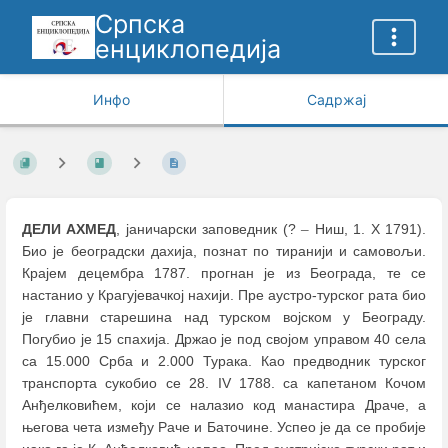
Српска
енциклопедија
Инфо
Садржај
ДЕЛИ АХМЕД
, јаничарски заповедник (?
–
Ниш, 1. Х 1791).
Био је београдски дахија, познат по тиранији и самовољи.
Крајем децембра 1787. прогнан је из Београда, те се
настанио у Крагујевачкој нахији. Пре аустро-турског рата био
је главни старешина над турском војском у Београду.
Погубио је 15 спахија. Држао је под својом управом 40 села
са 15.000 Срба и 2.000 Турака. Као предводник турског
транспорта сукобио се 28. IV 1788. са капетаном Кочом
Анђелковићем, који се налазио код манастира Драче, а
његова чета између Раче и Баточине. Успео је да се пробије