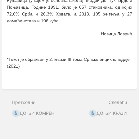
Руњавица (у којем је основна школа), Модри До, Тук, Брдо и
Поњавица. Године 1991. било је 657 становника, од којих
72,6% Срба и 26,3% Хрвата, а 2013. 105 житеља у 27
домаћинстава и 106 кућа.
Новица Ловрић
*Текст је објављен у 2. књизи III тома Српске енциклопедије
(2021)
Enter
section
select
mode
Претходни
Следећи
ДОЊИ КОМРЕН
ДОЊИ КРАЈИ