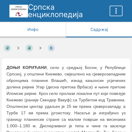
Српска
енциклопедија
Инфо
Садржај
ДОЊИ КОРИЋАНИ
, село у средњој Босни, у Републици
Српској, у општини Кнежево, смјештено на сјеверозападним
обронцима планине Влашић, изнад кањонски усјечених
долина ријеке Угар (десна притока Врбаса) и њене притоке
Иломске ријеке. Кроз село пролази локални пут који повезује
Кнежево (раније Скендер Вакуф) са Турбетом код Травника.
Општински центар удаљен је 25 км према сјеверозападу, а
Турбе 17 км према југоистоку. Насеље је изграђено уз
границу планинске стране са малом површи на висинама
1.000
–
1.180 м. Дисперзивног је типа и чине га заселци