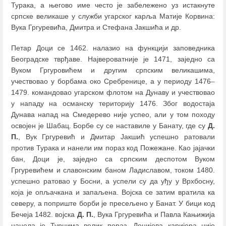
Турака, а његово име често је забележено уз истакнуте
српске великаше у служби угарског карља Матије Корвина:
Вукa Гргуревићa, Дмитрa и Стефанa Јакшићa и др.
Петар Доци се 1462. налазио на функцији заповедника
Београдске тврђаве. Највероватније је 1471, заједно са
Вуком Гргуровићем и другим српским великашима,
учествовао у борбама око Сребренице, а у периоду 1476
–
1479. командовао угарском флотом на Дунаву и учествовао
у нападу на османску територију 1476. Због водостаја
Дунава напад на Смедерево није успео, али у том походу
освојен је Шабац. Борбе су се наставиле у Банату, где су
Д.
П.
, Вук Гргуревић и Дмитар Јакшић успешно ратовали
против Турака и нанели им пораз код Пожежане. Као јајачки
бан, Доци је, заједно са српским деспотом Вуком
Гргуревићем и славонским баном Ладиславом, током 1480.
успешно ратовао у Босни, а успели су да уђу у Врхбосну,
која је опљачкана и запаљена. Војска се затим вратила ка
северу, а поприште борби је пресељено у Банат. У бици код
Бечеја 1482. војска
Д. П.
, Вука Гргуревића и Павла Кањижија
нанела је Турцима велик пораз. Доцијева каријера није