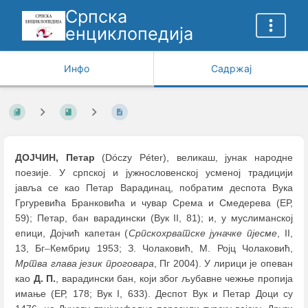
Српска
енциклопедија
Инфо
Садржај
ДОЈЧИН, Петар
(Dóczy Péter), великаш, јунак народне
поезије. У српској и јужнословенској усменој традицији
јавља се као Петар Варадинац, побратим деспота Вука
Гргуревића Бранковића и чувар Срема и Смедерева (ЕР,
59); Петар, бан варадински (Вук II, 81); и, у муслиманској
епици, Дојчић капетан (
Српскохрватске јуначке пјесме
, II,
13, Бг
–
Кембриџ 1953; З. Чолаковић, М. Ројц Чолаковић,
Мртва глава језик проговара
, Пг 2004). У лирици је опеван
као
Д. П.
, варадински бан, који због љубавне чежње пропија
имање (ЕР, 178; Вук I, 633). Деспот Вук и Петар Доци су