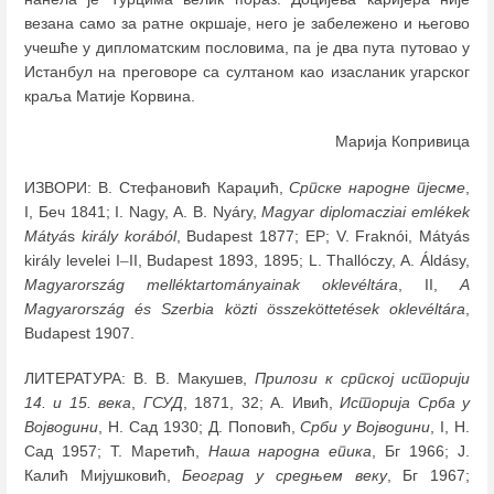
везана само за ратне окршаје, него је забележено и његово
учешће у дипломатским пословима, па је два пута путовао у
Истанбул на преговоре са султаном као изасланик угарског
краља Матије Корвина.
Марија Копривица
ИЗВОРИ: В. Стефановић Караџић,
Српске народне пјесме
,
I, Беч 1841; I. Nagy, A. B. Nyáry,
Magyar diplomacziai emlékek
Mátyá
s
király korából
, Budapest 1877; ЕР; V. Fraknói, Mátyás
király levelei I
–
II, Budapest 1893, 1895; L. Thallóczy, A. Áldásy,
Magyarország melléktartományainak oklevéltára
, II,
A
Magyarország és Szerbia közti összeköttetések oklevéltára
,
Budapest 1907.
ЛИТЕРАТУРА: В. В. Макушев,
Прилози к српској историји
14. и 15. века
,
ГСУД
, 1871, 32; А. Ивић,
Историја Срба у
Војводини
, Н. Сад 1930; Д. Поповић,
Срби у Војводини
, I, Н.
Сад 1957; T. Маретић,
Наша народна епика
, Бг 1966; J.
Калић Мијушковић,
Београд у средњем веку
, Бг 1967;