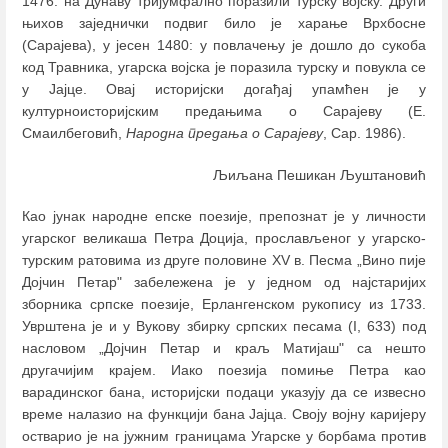
1476. на Дунаву тријумфално поразили турску војску. Други
њихов заједнички подвиг било је харање Врхбосне
(Сарајева), у јесен 1480: у повлачењу је дошло до сукоба
код Травника, угарска војска је поразила турску и повукла се
у Јајце. Овај историјски догађај упамћен је у
културноисторијским предањима о Сарајеву (Е.
Смаилбеговић,
Народна предања о Сарајеву
, Сар. 1986).
Љиљана Пешикан Љуштановић
Као јунак народне епске поезије, препознат је у личности
угарског великаша Петра Доција, прослављеног у угарско-
турским ратовима из друге половине XV в. Песма „Вино пије
Дојчин Петар" забележена је у једном од најстаријих
зборника српске поезије, Ерлангенском рукопису из 1733.
Уврштена је и у Вукову збирку српских песама (I, 633) под
насловом „Дојчин Петар и краљ Матијаш" са нешто
другачијим крајем. Иако поезија помиње Петра као
варадинског банa, историјски подаци указују да се извесно
време налазио на функцији бана Јајца. Своју војну каријеру
остварио је на јужним границама Угарске у борбама против