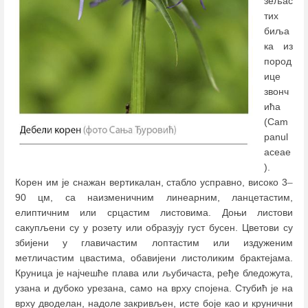
зељас
тих
биља
ка из
пород
ице
звонч
ића
(Cam
panul
aceae
).
Корен им је снажан вертикалан, стабло усправно, високо 3
–
90 цм, са наизменичним линеарним, ланцетастим,
елиптичним или срцастим листовима. Доњи листови
сакупљени су у розету или образују густ бусен. Цветови су
збијени у главичастим лоптастим или издуженим
метличастим цвастима, обавијени листоликим брактејама.
Круница је најчешће плава или љубичаста, ређе бледожута,
узана и дубоко урезана, само на врху спојена. Стубић је на
врху дводелан, надоле закривљен, исте боје као и крунични