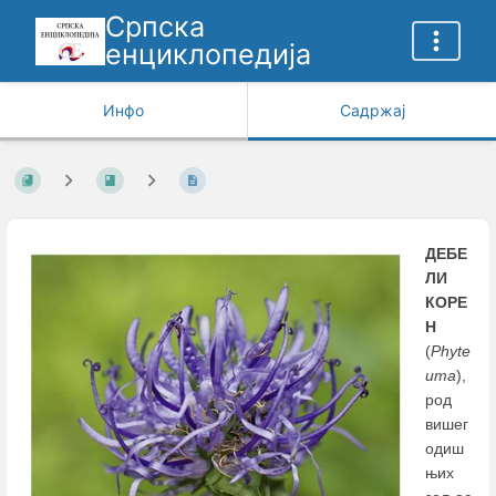
Српска
енциклопедија
Инфо
Садржај
ДЕБЕ
ЛИ
КОРЕ
Н
(
Phyte
umа
),
род
вишег
одиш
њих