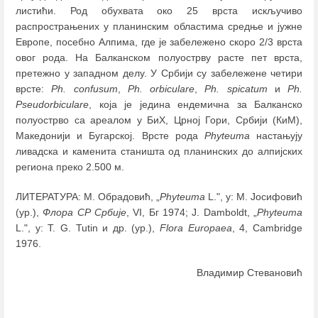
листићи. Род обухвата око 25 врста искључиво
распрострањених у планинским областима средње и јужне
Европе, посебно Алпима, где је забележено скоро 2/3 врста
овог рода. На Балканском полуострву расте пет врста,
претежно у западном делу. У Србији су забележене четири
врстe:
Ph. confusum
,
Ph. оrbiculare
,
Ph. spicatum
и
Ph.
Pseudorbiculare
, која је једина ендемична за Балканско
полуострво са ареалом у БиХ, Црној Гори, Србији (КиМ),
Македонији и Бугарској. Врсте рода
Phyteumа
настањују
ливадска и каменита станишта од планинских до алпијских
региона преко 2.500 м.
ЛИТЕРАТУРА: М. Обрадовић, „
Phyteuma
L.", у: М. Јосифовић
(ур.),
Флора СР Србије
, VI, Бг 1974; J. Damboldt, „
Phyteuma
L.", у: Т. G. Tutin и др. (ур.),
Flora Europaea
, 4, Cambridge
1976.
Владимир Стевановић