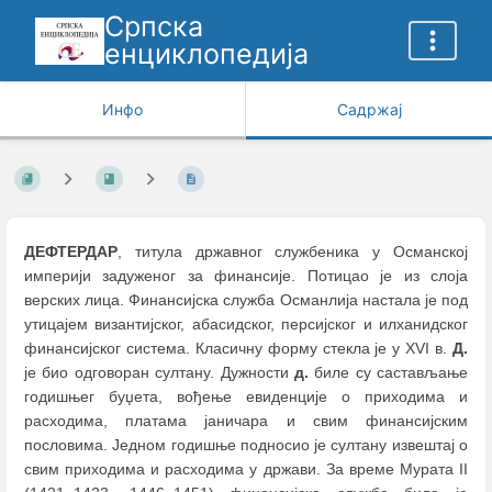
Српска
енциклопедија
Инфо
Садржај
ДЕФТЕРДАР
, титула државног службеника у Османској
империји задуженог за финансије. Потицао је из слоја
верских лица. Финансијска служба Османлија настала је под
утицајем византијског, абасидског, персијског и илханидског
финансијског система. Класичну форму стекла је у XVI в.
Д.
је био одговоран султану. Дужности
д.
биле су састављање
годишњег буџета, вођење евиденције о приходима и
расходима, платама јаничара и свим финансијским
пословима. Једном годишње подносио је султану извештај о
свим приходима и расходима у држави. За време Мурата II