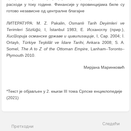
расходи у току године. Финансије у провинцијама биле су
готово независне од централне благајне
ЛИТЕРАТУРА: M. Z. Pakalin,
Osmanlı Tarih Deyimleri ve
Terimleri Sözlüğü,
I, İstanbul 1983; E. Исханоглу (прир.),
Хисторија османске државе и цивилизације
, I, Сар. 2004; İ.
Ortaylı,
Türkiye Teşkilât ve İdare Tarihi,
Ankara 2008; S. A.
Somel,
The A to Z of the Ottoman Empire
, Lanham
–
Toronto
–
Plymouth 2010.
Мирјана Маринковић
*Текст је објављен у 2. књизи III тома Српске енциклопедије
(2021)
Enter
section
select
Следећи
mode
Претходни