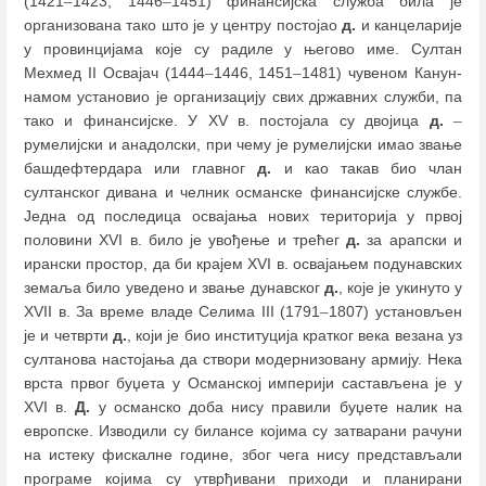
(1421
–
1423, 1446
–
1451) финансијска служба била је
организована тако што је у центру постојао
д.
и канцеларије
у провинцијама које су радиле у његово име. Султан
Мехмед II Освајач (1444
–
1446, 1451
–
1481) чувеном Канун-
намом установио је организацију свих државних служби, па
тако и финансијске. У XV в. постојала су двојица
д.
–
румелијски и анадолски, при чему је румелијски имао звање
башдефтердара или главног
д.
и као такав био члан
султанског дивана и челник османске финансијске службе.
Једна од последица освајања нових територија у првој
половини XVI в. било је увођење и трећег
д.
за арапски и
ирански простор, да би крајем XVI в. освајањем подунавских
земаља било уведено и звање дунавског
д.
, које је укинуто у
XVII в. За време владе Селима III (1791
–
1807) установљен
је и четврти
д.
, који је био институција кратког века везана уз
султанова настојања да створи модернизовану армију. Нека
врста првог буџета у Османској империји састављена је у
XVI в.
Д.
у османско доба нису правили буџете налик на
европске. Изводили су билансе којима су затварани рачуни
на истеку фискалне године, због чега нису представљали
програме којима су утврђивани приходи и планирани