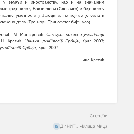
о у земљи и иностранству, као и на значајним
ма тријенала у Братислави (Словачка) и бијенала у
иналне уметности у Јагодини, на којима је била и
зложена дела (Гран-при Тринаестог бијенала).
ковић, М. Маширевић,
Самоуки ликовни уметници
 Н. Крстић,
Наивна уметност Србије
, Краг. 2003;
 уметност Србије
, Краг. 2007.
Нина Крстић
Следећи
ДИНИЋ, Милица Мица