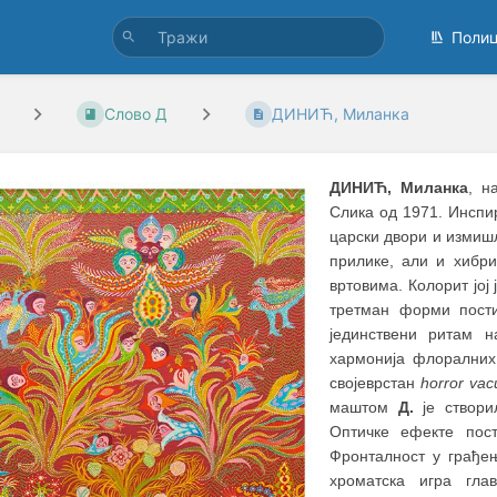
Поли
Слово Д
ДИНИЋ, Миланка
ДИНИЋ, Миланка
, н
Слика од 1971. Инспир
царски двори и изми
прилике, али и хибр
вртовима. Колорит joj
третман форми пости
јединствени ритам 
хармонија флоралних
својеврстан
horror vac
маштом
Д.
је створи
Оптичке ефекте пост
Фронталност у грађе
хроматска игра гла