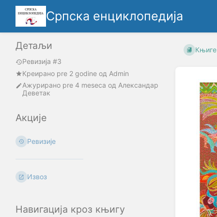
Српска енциклопедија
Детаљи
Књиге
Ревизија #3
Креирано
pre 2 godine
oд
Admin
Ажурирано
pre 4 meseca
од
Александар
Деветак
Акције
Ревизије
Извоз
Навигација кроз књигу