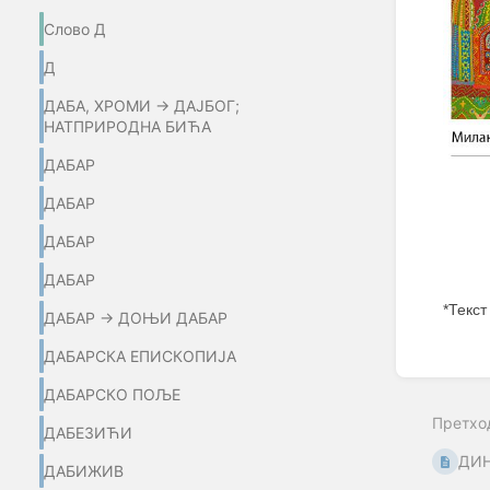
Слово Д
Д
ДАБА, ХРОМИ → ДАЈБОГ;
НАТПРИРОДНА БИЋА
ДАБАР
ДАБАР
ДАБАР
ДАБАР
*Текст
ДАБАР → ДОЊИ ДАБАР
Enter
ДАБАРСКА ЕПИСКОПИЈА
section
select
ДАБАРСКО ПОЉЕ
mode
Претхо
ДАБЕЗИЋИ
ДИН
ДАБИЖИВ