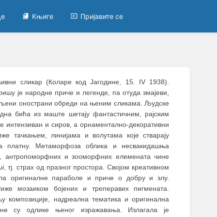
це
Књиге
Пријавите се
аивни сликар (Коларе код Јагодине, 15. IV 1938).
ишу је народне приче и легенде, па отуда змајеви,
шљени онострани обреди на њеним сликама. Људске
идна бића из маште шетају фантастичним, рајским
 је интензиван и сиров, a oрнаментално-декоративни
же тачкањем, линијама и волутама које стварају
на платну. Метаморфоза облика и несвакидашња
, антропоморфних и зооморфних елемената чине
ui
, тј. страх од празног простора. Својом креативном
ла оригиналне параболе и приче о добру и злу.
иже мозаиком бојених и треперавих пигмената.
њу композиције, надреална тематика и оригинална
вне су одлике њеног изражавања. Излагала је