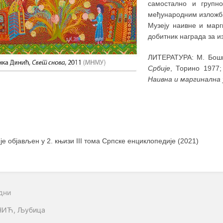
самостално и групн
међународним изложба
Музеју наивне и марг
добитник награда за и
ЛИТЕРАТУРА: М. Бош
Србије
, Торино 1977;
Наивна и маргинална
 је објављен у 2. књизи III тома Српске енциклопедије (2021)
дни
ИЋ, Љубица