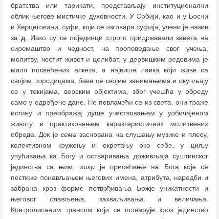
братства или тарикати, представљају институционални
облик његове мистичке духовности. У Србији, као и у Босни
и Херцеговини, суфи, који се изговара суфија, учени је назив
за
д
. Иако су се појединци строго придржавали завета на
сиромаштво и чедност, на проповедање свог учења,
молитву, честит живот и целибат, у дервишким редовима је
мало посвећених аскета, а највише лаика који живе са
својим породицама, баве се својим занимањима и окупљају
се у текијама, верским објектима, због учешћа у обреду
само у одређене дане. Не повлачећи се из света, они траже
истину и преображај душе учествовањем у уобичајеном
животу и практиковањем карактеристичних молитвених
обреда. Док је
сема
заснована на слушању музике и плесу,
колективном кружењу и окретању око себе, у циљу
упућивања ка Богу и остваривања доживљаја суштинског
јединства са њим,
зикр
је присећање на Бога које се
постиже понављањем његових имена, атрибута, наредби и
забрана кроз форме потврђивања Божје уникатности и
његовог слављења, захваљивања и величања.
Контролисаним трансом који се остварује кроз јединство