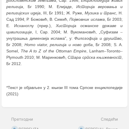
југословенским земљама
, Сар. 1986;
Енциклопедија живих
религија
, Бг 1990; M. Елијаде,
Историја веровања и
религијских идеја
, III, Бг 1991; Ж. Руже,
Музика и транс
, Н.
Сад 1994; Р. Божовић, В. Симић,
Појмовник ислама
, Бг 2003;
E. Исханоглу (прир.),
Хисторија османске државе и
цивилизације
, I, Сар. 2004; M. Вукомановић, „Суфизам
–
унутрашња димензија ислама", у:
Филозофија и друштво
,
Бг 2008;
Homo viator, религија и ново доба
, Бг 2008; S. A.
Somel,
The A to Z of the Ottoman Empire
, Lanham
–
Toronto
–
Plymouth 2010; М. Маринковић,
Стара српска књижевност
,
Бг 2012.
*Текст је објављен у 2. књизи III тома Српске енциклопедије
(2021)
Enter
section
select
Претходни
Следећи
mode