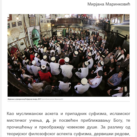
Мирјана Маринковић
Као муслимански аскета и припадник суфизма, исламског
мистичког учења,
д.
је посвећен приближавању Богу, те
прочишћењу и преображају човекове душе. За разлику од
теоријског филозофског аспекта суфизма, дервишки редови,