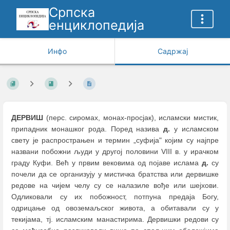
Српска
енциклопедија
Инфо
Садржај
ДЕРВИШ
(перс. сиромах, монах-просјак), исламски мистик,
припадник монашког рода. Поред назива
д.
у исламском
свету је распрострањен и термин „суфија" којим су најпре
названи побожни људи у другој половини VIII в. у ирачком
граду Куфи. Већ у првим вековима од појаве ислама
д.
су
почели да се организују у мистичка братства или дервишке
редове на чијем челу су се налазиле вође или шејхови.
Одликовали су их побожност, потпуна предаја Богу,
одрицање од овоземаљског живота, а обитавали су у
текијама, тј. исламским манастирима. Дервишки редови су