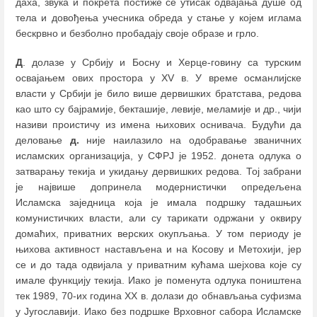
даха, звука и покрета постиже се утисак одвајања душе од
тела и довођења учесника обреда у стање у којем иглама
бескрвно и безболно пробадају своје образе и грло.
Д
. долазе у Србију и Босну и Херце-говину са турским
освајањем ових простора у XV в. У време османлијске
власти у Србији је било више дервишких братстава, редова
као што су бајрамије, бекташије, левије, меламије и др., чији
називи проистичу из имена њихових оснивача. Будући да
деловање
д.
није наилазило на одобравање званичних
исламских организација, у СФРЈ је 1952. донета одлука о
затварању текија и укидању дервишких редова. Тој забрани
је највише допринела модернистички опредељена
Исламска заједница која је имала подршку тадашњих
комунистичких власти, али су тарикати одржани у оквиру
домаћих, приватних верских окупљања. У том периоду је
њихова активност настављена и на Косову и Метохији, јер
се и до тада одвијала у приватним кућама шејхова које су
имале функцију текија. Иако је поменута одлука поништена
тек 1989, 70-их година XX в. долази до обнављања суфизма
у Југославији. Иако без подршке Врховног сабора Исламске