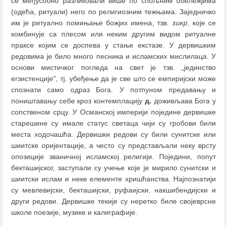
се међусобно разликовали више по спољним обележјима
(одећа, ритуали) него по религиозним тежњама. Заједничко
им је ритуално помињање божјих имена, тзв.
зикр
, које се
комбинује са плесом или неким другим видом ритуалне
праксе којим се доспева у стање екстазе. У дервишким
редовима је било много песника и исламских мислилаца. У
основи мистичког погледа на свет је тзв. „јединство
егзистенције", тј. убеђење да је све што се емпиријски може
спознати само одраз Бога. У потпуном предавању и
поништавању себе кроз контемплацију
д.
доживљава Бога у
сопственом срцу. У Османској империји поједине дервишке
старешине су имале статус светаца чији су гробови били
места ходочашћа. Дервишки редови су били сунитске или
шиитске оријентације, а често су представљали неку врсту
опозиције званичној исламској религији. Поједини, попут
бекташијског, заступали су учење које је мирило сунитски и
шиитски ислам и неке елементе хришћанства. Најпознатији
су мевлевијски, бекташијски, руфаијски, накшибендијски и
други редови. Дервишке текије су неретко биле својеврсне
школе поезије, музике и калиграфије.