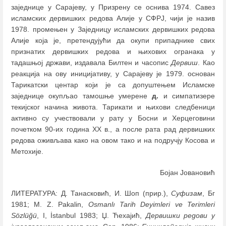
заједнице у Сарајеву, у Призрену се оснива 1974. Савез
исламских дервишких редова Алије у СФРЈ, чији је назив
1978. промењен у Заједницу исламских дервишких редова
Алије која је, претендујући да окупи припаднике свих
признатих дервишких редова и њихових огранака у
тадашњој држави, издавала Билтен и часопис
Дервиш
. Као
реакција на ову иницијативу, у Сарајеву је 1979. основан
Тарикатски центар који је са допуштењем Исламске
заједнице окупљао тамошње умерене
д.
и симпатизере
текијског начина живота. Тарикати и њихови следбеници
активно су учествовали у рату у Босни и Херцеговини
почетком 90-их година XX в., а после рата рад дервишких
редова оживљава како на овом тако и на подручју Косова и
Метохије.
Бојан Јовановић
ЛИТЕРАТУРА: Д. Танасковић, И. Шоп (прир.),
Суфизам
, Бг
1981; M. Z. Pakalin,
Osmanlı Tarih Deyimleri ve Terimleri
Sözlüğü
, I, İstanbul 1983; Џ. Ћехајић,
Дервишки редови у