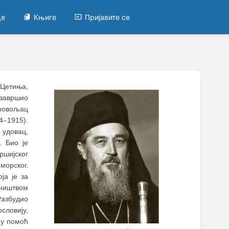
це
Књиге
Пријавите се
 Цетиња,
завршио
бровољац
4
–
1915).
 удовац,
. Био је
ршијског
морског.
ја је за
ништвом
Разбудио
словију,
му помоћ