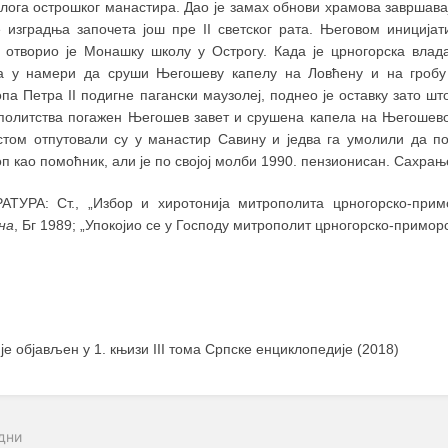
илога острошког манастира. Дао је замах обнови храмова завршава
је изградња започета још пре II светског рата. Његовом иниција
 отворио је Монашку школу у Острогу. Када је црногорска влад
а у намери да сруши Његошеву капелу на Ловћену и на гробу
па Петра II подигне пагански маузолеј, поднео је оставку зато шт
политства погажен Његошев завет и срушена капела на Његошевом
стом отпутовали су у манастир Савину и једва га умолили да по
п као помоћник, али је по својој молби 1990. пензионисан. Сахрањ
АТУРА: Ст., „Избор и хиротонија митрополита црногорско-прим
на
, Бг 1989; „Упокојио се у Господу митрополит црногорско-примор
 је објављен у 1. књизи III тома Српске енциклопедије (2018)
дни