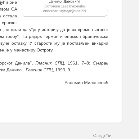
јући оне
тивом СА
а остала
 српског
о „не жели да уђе у историју да је за време његовог
 гробу". Патријарх Герман и епископ браничевски
вуче оставку. У старости му је постављен викарни
ен је у манастиру Острогу.
орског Данила",
Гласник СПЦ
, 1961, 7
–
8;
Сумрак
ски Данило",
Гласник СПЦ
, 1993, 9.
Радомир Милошевић
Следећи