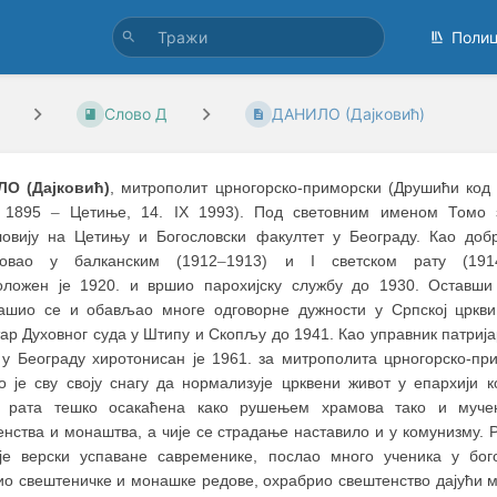
Поли
Слово Д
ДАНИЛО (Дајковић)
О (Дајковић)
, митрополит црногорско-приморски (Друшићи код
X 1895
–
Цетиње, 14. IX 1993). Под световним именом Томо 
ловију на Цетињу и Богословски факултет у Београду. Као до
вовао у балканским (1912
–
1913) и I светском рату (191
оложен је 1920. и вршио парохијску службу до 1930. Оставши
ашио се и обављао многе одговорне дужности у Српској цркви
ар Духовног суда у Штипу и Скопљу до 1941. Као управник патрија
 у Београду хиротонисан је 1961. за митрополита црногорско-при
о је сву своју снагу да нормализује црквени живот у епархији ко
 рата тешко осакаћена како рушењем храмова тако и муче
енства и монаштва, а чије се страдање наставило и у комунизму. 
оје верски успаване савременике, послао много ученика у бого
ио свештеничке и монашке редове, охрабрио свештенство дајући 