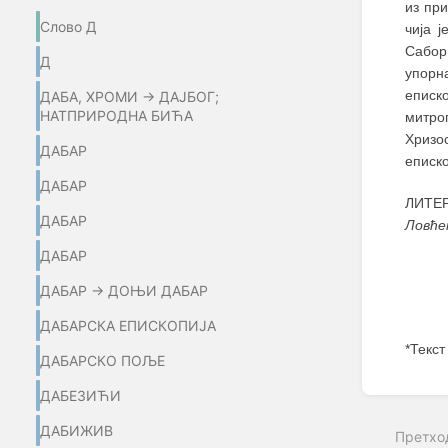
из пр
Слово Д
чија 
Сабор
Д
упорн
еписко
ДАБА, ХРОМИ → ДАЈБОГ;
НАТПРИРОДНА БИЋА
митро
Хризо
ДАБАР
еписко
ДАБАР
ЛИТЕР
ДАБАР
Ловће
ДАБАР
ДАБАР → ДОЊИ ДАБАР
ДАБАРСКА ЕПИСКОПИЈА
*Текст
ДАБАРСКО ПОЉЕ
Enter
ДАБЕЗИЋИ
section
select
ДАБИЖИВ
Претхо
mode