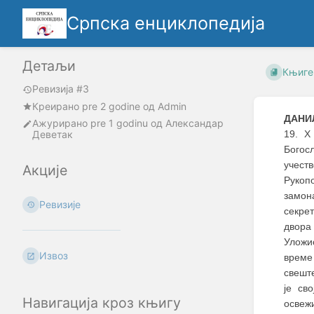
Српска енциклопедија
Детаљи
Књиге
Ревизија #3
Креирано
pre 2 godine
oд
Admin
ДАНИЛ
Ажурирано
pre 1 godinu
од
Александар
Деветак
19. 
Богос
учест
Акције
Рукоп
замон
Ревизије
секрет
двора
Уложи
Извоз
време
свешт
је св
Навигација кроз књигу
освеж