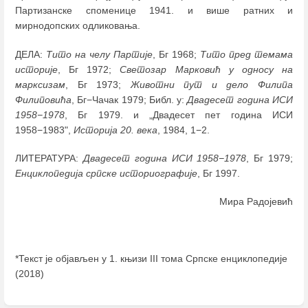
Партизанске споменице 1941. и више ратних и
мирнодопских одликовања.
ДЕЛА:
Тито на челу Партије
, Бг 1968;
Тито пред темама
историје
, Бг 1972;
Светозар Марковић у односу на
марксизам
, Бг 1973;
Животни пут и дело Филипа
Филиповића
, Бг−Чачак 1979; Библ. у:
Двадесет година ИСИ
1958−1978
, Бг 1979. и „Двадесет пет година ИСИ
1958−1983",
Историја 20. века
, 1984, 1−2.
ЛИТЕРАТУРА:
Двадесет година ИСИ 1958−1978
, Бг 1979;
Енциклопедија српске историографије
, Бг 1997.
Мира Радојевић
*Текст је објављен у 1. књизи III тома Српске енциклопедије
(2018)
Enter