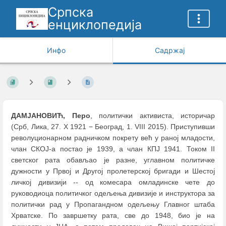
Српска
енциклопедија
Инфо
Садржај
ДАМЈАНОВИЋ, Перо
, политички активиста, историчар
(Срб, Лика, 27. X 1921 − Београд, 1. VIII 2015). Приступивши
револуционарном радничком покрету већ у раној младости,
члан СКОЈ-а постао је 1939, а члан КПЈ 1941. Током II
светског рата обављао је разне, углавном политичке
дужности у Првој и Другој пролетерској бригади и Шестој
личкој дивизији -- од комесара омладинске чете до
руководиоца политичког одељења дивизије и инструктора за
политички рад у Пропагандном одељењу Главног штаба
Хрватске. По завршетку рата, све до 1948, био је на