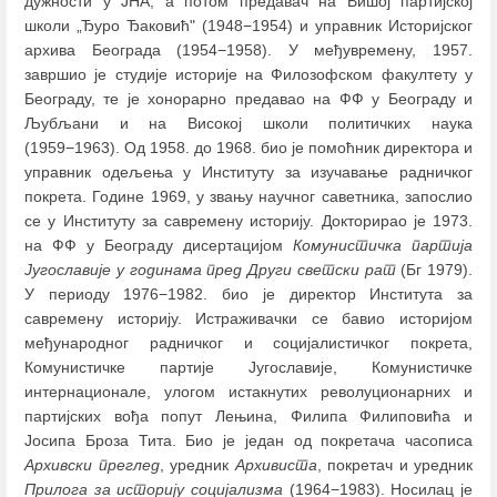
дужности у ЈНА, а потом предавач на Вишој партијској
школи „Ђуро Ђаковић" (1948−1954) и управник Историјског
архива Београда (1954−1958). У међувремену, 1957.
завршио је студије историје на Филозофском факултету у
Београду, те је хонорарно предавао на ФФ у Београду и
Љубљани и на Високој школи политичких наука
(1959−1963). Од 1958. до 1968. био је помоћник директора и
управник одељења у Институту за изучавање радничког
покрета. Године 1969, у звању научног саветника, запослио
се у Институту за савремену историју. Докторирао је 1973.
на ФФ у Београду дисертацијом
Комунистичка партија
Југославије у годинама пред Други светски рат
(Бг 1979).
У периоду 1976−1982. био је директор Института за
савремену историју. Истраживачки се бавио историјом
међународног радничког и социјалистичког покрета,
Комунистичке партије Југославије, Комунистичке
интернационале, улогом истакнутих револуционарних и
партијских вођа попут Лењина, Филипа Филиповића и
Јосипа Броза Тита. Био је један од покретача часописа
Архивски преглед
, уредник
Архивиста
, покретач и уредник
Прилога за историју социјализма
(1964−1983). Носилац је