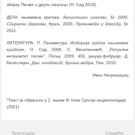
збирку
Песме и други ожиљци
(Н. Сад 2018).
ДЕЛА: књижевна критика:
Аксиолошки изазови
, Бг 2000;
Спирални трагови
, Краљ. 2005;
Преживети у тексту
, Бг
2011.
ЛИТЕРАТУРА: П. Палавестра,
Историја српске књижевне
критике
, Н. Сад 2008; С. Веселиновић, „Ритуални
интензитет песме",
Поља
, 2009, 455, јануар-фебруар; Д.
Белеслијин,
Дан, контекст, брзина ветра
, Пан. 2010.
Иван Негришорац
*Текст је објављен у 2. књизи III тома Српске енциклопедије
(2021)
Enter
section
select
Претходни
Следећи
mode