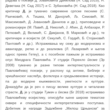
радова о поезији Д. Јовановића Данилова (Н. Сад 2015), Н.
Деветака (Н. Сад 2017) и С. Зубановића (Н. Сад 2018). Као
критичар
Д.
је тумачио савремене српске песнике (С.
Раичковић, А. Тишма, М. Данојлић, Љ. Симовић, М.
Максимовић, Д. Јовановић Данилов и др.), приповедаче и
романсијере (М. Павић, Д. Николић, Ј. Аћин, Д. Албахари, Р.
Петковић, Д. Великић, С. Дамјанов, В. Марковић и др.), те
критичаре и есејисте (И. Секулић, С. Гордић, Б. Стојановић
Пантовић и др.). Истраживања му сежу до модернизма и
авангарде, ретко и до реализма (Л. Лазаревић и његов
однос према Гетеу), а с посебном пажњом је истраживао
опус Миодрага Павловића. У студији
Порекло песме
(Зр
2008) тумачио је разне типове интертекстуалности у
Павловићевој поезији, у распону од антике, Библије и
хришћанског наслеђа, фолклора и средњовековне историје,
па до модерне књижевности, уметности и културе.
Доказујући да је реч о писцу велике културе и читалачке
страсти,
Д.
је у студији
Тумач и песма
(Бг 2018) истраживао
Павловићеву есејистику, описујући њене широке тематске
оквире и специфичности интерпретативних поступака.
Добитник је награде Задужбине „Милош Црњански" за