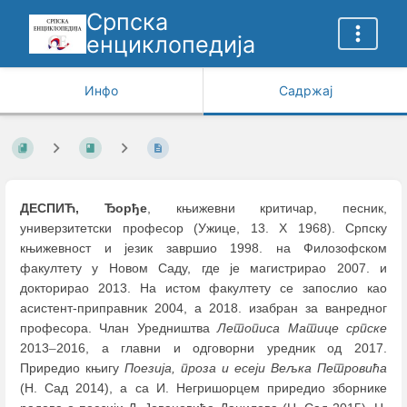
Српска
енциклопедија
Инфо
Садржај
ДЕСПИЋ, Ђорђе
, књижевни критичар, песник,
универзитетски професор (Ужице, 13. X 1968). Српску
књижевност и језик завршио 1998. на Филозофском
факултету у Новом Саду, где је магистрирао 2007. и
докторирао 2013. На истом факултету се запослио као
асистент-приправник 2004, а 2018. изабран за ванредног
професора. Члан Уредништва
Летописа Матице српске
2013
–
2016, а главни и одговорни уредник од 2017.
Приредио књигу
Поезија, проза и есеји Вељка Петровића
(Н. Сад 2014), а са И. Негришорцем приредио зборнике