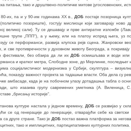
а питања, тако и друштвено-политичке митове југословенских, ис
 80-их, па и у 90-им годинама ХХ в.,
ДОБ
постаје позорница култ
 (политичко позориште), гостују мислиоци који заговарају ново 
ој великој сали). Ту се дешавају и прве антиратне изложбе (
Лав
ишне трупе „ППП"), а у њему, или на платоу испред њега, уз по
изују се перформанси, развија клупска рејв сцена. Жанровски ве
е, и све противречности у духовном животу Београда, а покривају
о фестивали, без обзира да ли их
ДОБ
осмишљава и води или и
манса и кратког метра, Слободне зоне, до Мерлинке, последњег и
цима социјалистичког модернизма у Србији, скулптура
–
визуелн
ћа, показују важност пројекта за тадашње власти. Оба дела су ре
чке амбасаде, када је на побочном улазу дотадашња табла о осн
ади, што изазива групу савремених уметника (А. Виленица, С
ставе „брисању историје".
станова културе настала у једном времену,
ДОБ
се развијао у скл
ући се од генерације до генерације, отварајући себе ка светск
 са друге стране. Тако је
ДОБ
постао важна платформа за негова
цитних, тако и имплицитних, партиципативних културних политика.