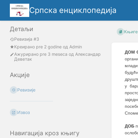
Српска енциклопедија
Детаљи
Књиге
Ревизија #3
Креирано
pre 2 godine
oд
Admin
ДОМ 
Ажурирано
pre 3 meseca
од
Александар
Деветак
орган
млади
будућ
Акције
друшт
у бар
Ревизије
прост
зајед
посебн
Извоз
Споме
ДОБ
п
Навигација кроз књигу
ослоб