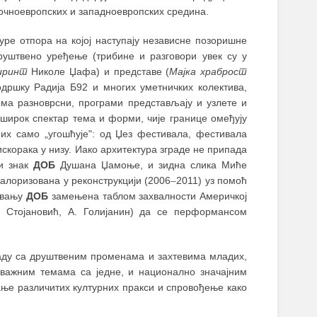
точноевропских и западноевропских средина.
уре отпора на којој наступају независне позоришне
друштвено уређење (трибине и разговори увек су у
иринт
Николе Џафa) и представе (
Мајка храброст
дршку Радија Б92 и многих уметничких колектива,
ома разноврсни, програми представљају и узлете и
 широк спектар тема и форми, чије границе омеђују
х само „угошћује": од Џез фестивала, фестивала
скорака у низу. Иако архитектура зграде не припада
и знак
ДОБ
Душана Џамоње, и зидна слика Миће
валоризована у реконструкцији (2006
–
2011) уз помоћ
ивању
ДОБ
замењена таблом захвалности Америчкој
. Стојановић, А. Голијанин) да се перформансом
аду са друштвеним променама и захтевима младих,
и важним темама са једне, и национално значајним
ње различитих културних пракси и спровођење како