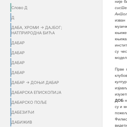
није 
Слово Д
систе
Антол
Д
изван
музич
ДАБА, ХРОМИ → ДАЈБОГ;
књиже
НАТПРИРОДНА БИЋА
књижа
ДАБАР
инстит
су че
ДАБАР
модел-
ДАБАР
Прве 
ДАБАР
клубо
култур
ДАБАР → ДОЊИ ДАБАР
изјав
ДАБАРСКА ЕПИСКОПИЈА
изузет
ДОБ
н
ДАБАРСКО ПОЉЕ
су и м
ДАБЕЗИЋИ
пожељ
Филмс
ДАБИЖИВ
видет