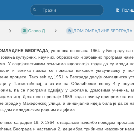
Поли
Слово Д
ДОМ ОМЛАДИНЕ БЕОГРАДА
ОМЛАДИНЕ БЕОГРАДА
, установа основана 1964. у Београду са
изовања културних, научних, образовних и забавних програма нам
ма. У социјалистичким земљама идеологија тврди да су млади н
ности и велика пажња се поклања њиховом укључивању у п
вене процесе. Тако већ од 1951. у Београду делује омладинска ус
аци у Палмотићевој, а затим на Обилићевом венцу 4 у неус
орима, па се програми одвијају у школама, домовима ученика, 
ницама итд. Делатност престаје 1959. када почињу припреме за из
е зграде у Македонској улици, а иницијална идеја била је да се н
н-дом омладинским радним акцијама.
очиње са радом 18. X 1964. отварањем изложбе поводом прослав
ођења Београда и наставља 2. децембра трибином изазовног наз