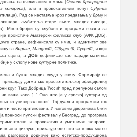
редавања са очекиваним темама (
Основе привредног
г конгреса
), али и провокативним попут
Суђења
етилаца). Рад се наставља кроз предавања у Дому и
новинара, љубитеља старе књиге, младих писаца,
). Многобројни су клубови и програми везани за
није проистиче Аматерски филмски клуб (АФК ДОБ),
друге стране, дефинисали су имиџ и идентитет ове
 пишу за
Видике
,
Младост
,
Студент
,
Сусрет
, и који
јска сцена, а
ДОБ
дефинисао као парадигматична
бије у склопу нове културне политике.
ена и бунта младих свуда у свету. Формирају се
и припадају догматско-просветитељској официјелној
турни круг. Тако Добрица Ћосић пред препуном салом
и ваше коло [...] Оно што је у српској култури од
ежња ка универзалности". Тај дуални програмски ток
ани и често критиковани. У његовим дворанама били
оја преноси пулски фестивал у Београд, до програма
ериментални и провокативни уметнички жанрови.
мишљене циклусе, приказује оно што се тешко могло
ија разговора додирује како естетско-продукциона