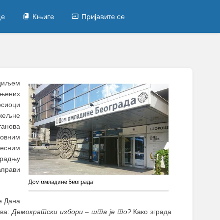
це
Књиге
Пријавите се
 циљем
ењених
осиоци
ожељне
танова
ловним
месним
градњу
аправи
е Дана
ива:
Демократски избори
–
шта је то?
Како зграда