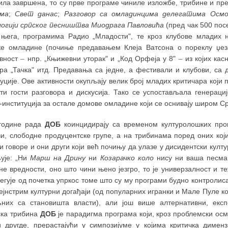
била завршена, то су прве програме чиниле изложбе, трибине и п
ма
;
Свет данас
;
Разговор са омладинцима делегатима Осмо
огији српског песништва
Миодрага Павловића
(пред чак 500 пос
 њега, програмима Радио „Младости", те кроз клубове младих 
ке омладине (почиње предавањем Клеја Ватсона о пореклу џеза
вност
–
нпр. „Књижевни уторак" и „Код Орфеја у 8"
–
из којих кас
ра „Тачка" итд. Предавања са једне, а фестивали и клубови, са 
уције. Ове активности окупљају велик број младих критичара који
сти гости разговора и дискусија. Тако се успостављала генераци
институција за остале домове омладине који се оснивају широм Ср
године рада
ДОБ
коинцидирају са временом културолошких пром
ви, слободне продуцентске групе, а на трибинама поред оних кој
и говоре и они други који већ почињу да улазе у дисидентски кул
љује: „Ни
Марш на Дрину
ни
Козарачко коло
нису ни ваша песма н
не вредности, оно што чини њено језгро, то је универзалност и т
егује од почетка упркос томе што су му програми будно контролис
ејнстрим културни догађаји (од популарних игранки и Мале Пуле к
них са становишта власти), али још више алтернативни, експ
ка трибина
ДОБ
је парадигма програма који, кроз проблемски ос
и другде, прерастајући у симпозијуме у којима критичка дименз