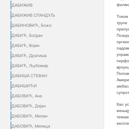
филмск
ДАБИЖИВ
ДАБИЖИВ СПАНДУЉ
Током
трупе
ДАБИНОВИЋ, Божо
препун
ДАБИЋ, Богдан
Позор
орган
ДАБИЋ, Војин
падов
управ
ДАБИЋ, Драгиша
перфор
ДАБИЋ, Љубомир
врхун
Попови
ДАБИША СТЕФАН
Амери
ДАБИШИЋИ
амбас
супрот
ДАБОВИЋ, Ана
Као у
ДАБОВИЋ, Дејан
мењај
ДАБОВИЋ, Милан
темама
експли
ДАБОВИЋ, Милица