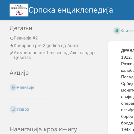
Српска енциклопедија
Детаљи
Књиге
Ревизија #2
Креирано
pre 2 godine
oд
Admin
ДРАВ
Ажурирано
pre 1 mesec
од
Александар
Деветак
1912. 
Развиј
калиб
Акције
Посад
Србиј
Ревизије
монит
авија
опера
Извоз
извиђ
борби
брода
Навигација кроз књигу
1943. 