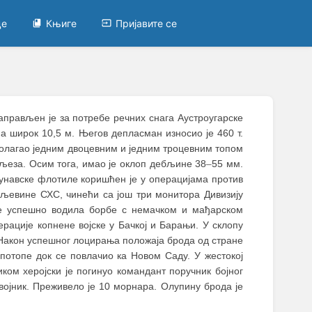
це
Књиге
Пријавите се
аправљен је за потребе речних снага Аустроугарске
 а широк 10,5 м. Његов депласман износио је 460 т.
сполагао једним двоцевним и једним троцевним топом
љеза. Осим тога, имао је оклоп дебљине 38
–
55 мм.
Дунавске флотиле коришћен је у операцијама против
раљевине СХС, чинећи са још три монитора Дивизију
је успешно водила борбе с немачком и мађарском
рације копнене војске у Бачкој и Барањи. У склопу
 Након успешног лоцирања положаја брода од стране
 потопе док се повлачио ка Новом Саду. У жестокој
ком херојски је погинуо командант поручник бојног
војник. Преживело је 10 морнара. Олупину брода је