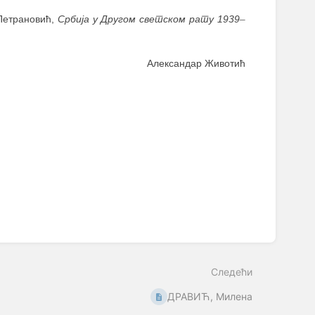
. Петрановић,
Србија у Другом светском рату 1939
–
Александар Животић
Следећи
ДРАВИЋ, Милена