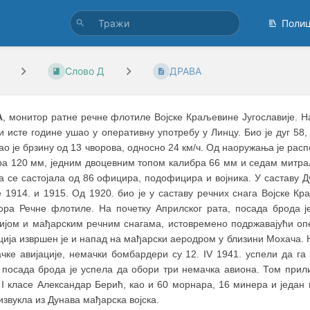
Поли
Слово Д
ДРАВА
А
, монитор ратне речне флотиле Војске Краљевине Југославије. Н
и исте године ушао у оперативну употребу у Линцу. Био је дуг 58,
ао је брзину од 13 чворова, односно 24 км/ч. Од наоружања је ра
ра 120 мм, једним двоцевним топом калибра 66 мм и седам митра
а се састојала од 86 официра, подофицира и војника. У саставу 
е 1914. и 1915. Од 1920. био је у саставу речних снага Војске К
ора Речне флотиле. На почетку Априлског рата, посада брода 
цијом и мађарским речним снагама, истовремено подржавајући опе
ција извршен је и напад на мађарски аеродром у близини Мохача.
ачке авијације, немачки бомбардери су 12. IV 1941. успели да га
 посада брода је успела да обори три немачка авиона. Том прили
 I класе Александар Берић, као и 60 морнара, 16 минера и један 
извукла из Дунава мађарска војска.