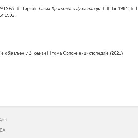
АТУРА: В. Терзић,
Слом Краљевине Југославије
, I
–
II, Бг 1984; Б
 Бг 1992.
 је објављен у 2. књизи III тома Српске енциклопедије (2021)
дни
ВА