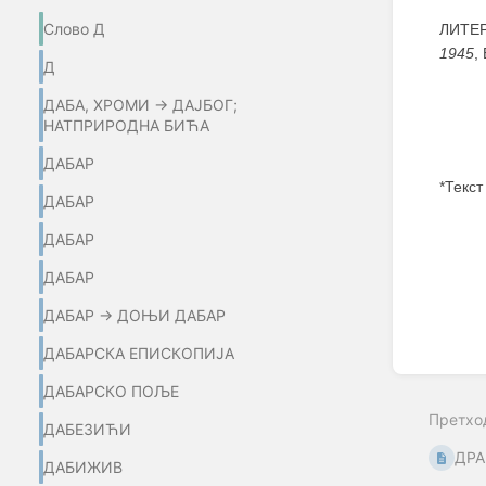
Слово Д
ЛИТЕР
1945
,
Д
ДАБА, ХРОМИ → ДАЈБОГ;
НАТПРИРОДНА БИЋА
ДАБАР
*Текст
ДАБАР
Enter
ДАБАР
section
select
ДАБАР
mode
ДАБАР → ДОЊИ ДАБАР
ДАБАРСКА ЕПИСКОПИЈА
ДАБАРСКО ПОЉЕ
Претхо
ДАБЕЗИЋИ
ДРА
ДАБИЖИВ