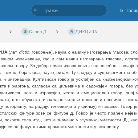
Поли
Слово Д
ДИКЦИЈА
ИЈА
(лат.
dictio
: говорење), наука о начину изговарања гласова, сл
ованом изражавању, као и сам начин изговарања гласова, слогов
ваном говору. За добар начин изговарања је од посебног значаја пр
, темпо, боја гласа, паузе, ритам. Ту спадају и супрасегментна об
а и интонација. Култивисан говор је усклађен са књижевнојезичко
екта и жаргона, сагласан са циљевима и садржајем говора, без 
култивисан него и изражајан, често и емоционалан говор, онај ч
ната, што обухвата: изражајно читање прозног и песничког текст
(у позоришту, на радију, телевизији и у филму) и певање. Говор 
 стилских фигура зове се фигуре
д
. Говор је често праћен нејез
и, покрети тела итд., што је значајно у глумачкој уметности.
Д.
, ка
ује се на факултетима драмских уметности и у позоришту.