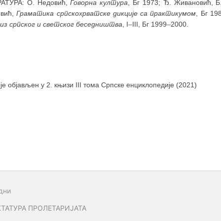
АТУРА: О. Недовић,
Говорна култура
, Бг 1973; Ђ. Живановић, 
вић,
Граматика српскохрватске дикције са практикумом
, Бг 19
 из српског и светског беседништва
, I
–
III, Бг 1999
–
2000.
 је објављен у 2. књизи III тома Српске енциклопедије (2021)
дни
ТАТУРА ПРОЛЕТАРИЈАТА