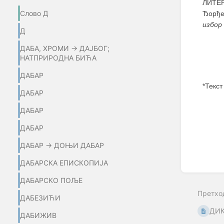
ЛИТЕР
Слово Д
Ђорђе
избор
Д
ДАБА, ХРОМИ → ДАЈБОГ;
НАТПРИРОДНА БИЋА
ДАБАР
*Текст
ДАБАР
Enter
ДАБАР
section
select
ДАБАР
mode
ДАБАР → ДОЊИ ДАБАР
ДАБАРСКА ЕПИСКОПИЈА
ДАБАРСКО ПОЉЕ
Претхо
ДАБЕЗИЋИ
ДИК
ДАБИЖИВ