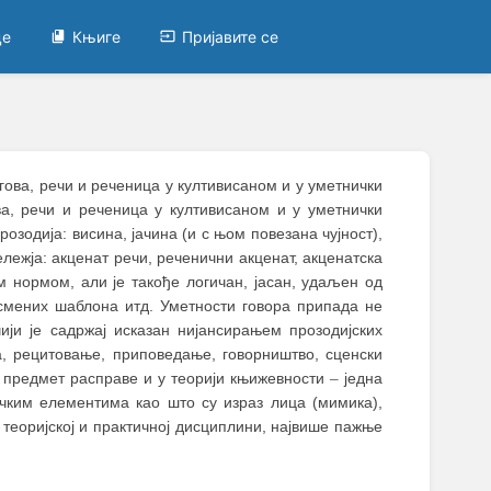
це
Књиге
Пријавите се
огова, речи и реченица у култивисаном и у уметнички
а, речи и реченица у култивисаном и у уметнички
озодија: висина, јачина (и с њом повезана чујност),
ележја: акценат речи, реченични акценат, акценатска
м нормом, али је такође логичан, јасан, удаљен од
усмених шаблона итд. Уметности говора припада не
ији је садржај исказан нијансирањем прозодијских
а, рецитовање, приповедање, говорништво, сценски
је предмет расправе и у теорији књижевности
–
једна
ичким елементима као што су израз лица (мимика),
о теоријској и практичној дисциплини, највише пажње