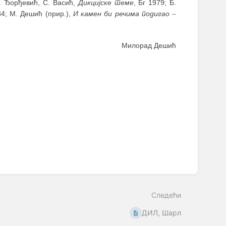
Б. Ђорђевић, С. Васић,
Дикцијске теме
, Бг 1979; Б.
84; М. Дешић (прир.),
И камен би речима подигао
–
Милорад Дешић
Следећи
ДИЛ, Шарл