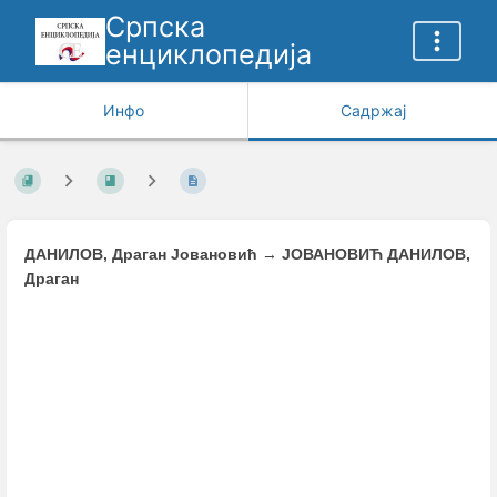
Српска
енциклопедија
Инфо
Садржај
ДАНИЛОВ, Драган Јовановић
→
ЈОВАНОВИЋ ДАНИЛОВ,
Драган
Enter
section
select
mode