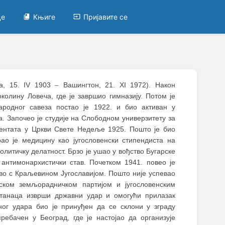
це
Књиге
Пријавите се
ја, 15. IV 1903
–
Вашингтон, 21. XI 1972). Након
колину Ловеча, где је завршио гимназију. Потом je
родног савеза постао je 1922. и био активан у
. Започео је студије на Слободном универзитету за
тентата у Цркви Свете Недеље 1925. Пошто је био
о је медицину као југословенски стипендиста на
олитичку делатност. Брзо је ушао у вођство Бугарске
антимонархистички став. Почетком 1941. повео је
тво с Краљевином Југославијом. Пошто није успевао
ском земљорадничком партијом и југословенским
танаца изврши државни удар и омогући прилазак
ог удара био је принуђен да се склони у зграду
ребачен у Београд, где је настојао да организује