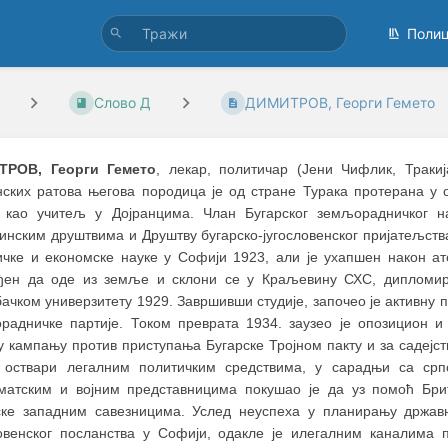
Поли
Слово Д
ДИМИТРОВ, Георги Гемето
ТРОВ, Георги Гемето
, лекар, политичар (Јени Чифлик, Траки
нских ратова његова породица је од стране Турака протерана у о
 као учитељ у Дојранцима. Члан Бугарског земљорадничког на
инским друштвима и Друштву бугарско-југословенског пријатељства
ичке и економске науке у Софији 1923, али је ухапшен након а
ђен да оде из земље и склони се у Краљевину СХС, дипломира
ачком универзитету 1929. Завршивши студије, започео је активну п
радничке партије. Током преврата 1934. заузео је опозицион и 
у кампању против приступања Бугарске Тројном пакту и за садејс
 оствари легалним политичким средствима, у сарадњи са срп
матским и војним представницима покушао је да уз помоћ Бри
ске западним савезницима. Услед неуспеха у планирању државн
ловенског посланства у Софији, одакле је илегалним каналима п