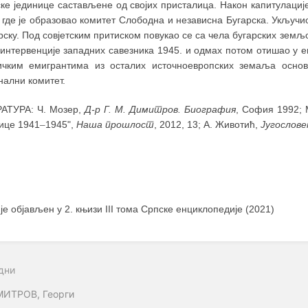
ке јединице састављене од својих присталица. Након капитулациј
 где је образовао комитет Слободна и независна Бугарска. Укључ
рску. Под совјетским притиском повукао се са чела бугарских земљ
интервенције западних савезника 1945. и одмах потом отишао у еми
ичким емигрантима из осталих источноевропских земаља осно
нални комитет.
АТУРА: Ч. Мозер,
Д-р Г. М. Димитров. Биография
, София 1992; 
нице 1941
–
1945",
Наша прошлост
, 2012, 13; А. Животић,
Југослове
 је објављен у 2. књизи III тома Српске енциклопедије (2021)
дни
ИТРОВ, Георги