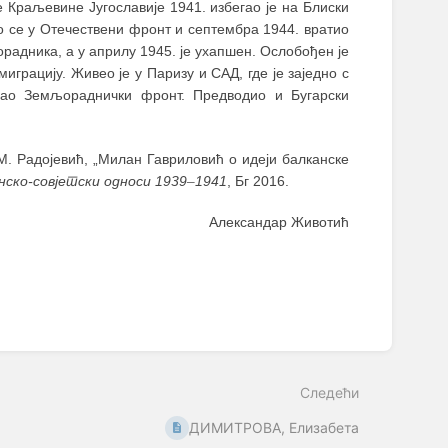
е Краљевине Југославије 1941. избегао је на Блиски
ио се у Отечествени фронт и септембра 1944. вратио
орадника, а у априлу 1945. је ухапшен. Ослобођен је
грацију. Живео је у Паризу и САД, где је заједно с
вао Земљораднички фронт. Предводио и Бугарски
М. Радојевић, „Милан Гавриловић о идеји балканске
нско-совјетски односи 1939
–
1941
, Бг 2016.
Александар Животић
Следећи
ДИМИТРОВА, Елизабета