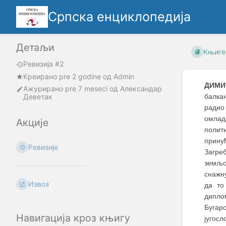
Српска енциклопедија
Детаљи
Књиге
Ревизија #2
Креирано
pre 2 godine
oд
Admin
ДИМИ
Ажурирано
pre 7 meseci
од
Александар
Деветак
балка
радио
омлад
Акције
полит
прину
Ревизије
Загреб
земљо
снажн
Извоз
да то
дипло
Бугар
Навигација кроз књигу
југос