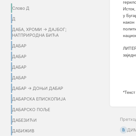
герилс
Слово Д
Исток,
у Буга
Д
након 
полит
ДАБА, ХРОМИ → ДАЈБОГ;
НАТПРИРОДНА БИЋА
нацио
ДАБАР
ЛИТЕР
зајед
ДАБАР
ДАБАР
ДАБАР
ДАБАР → ДОЊИ ДАБАР
*Текст
ДАБАРСКА ЕПИСКОПИЈА
Enter
ДАБАРСКО ПОЉЕ
section
select
Претхо
mode
ДАБЕЗИЋИ
ДИМ
ДАБИЖИВ