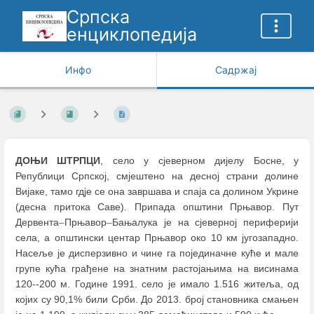
Српска
енциклопедија
Инфо
Садржај
ДОЊИ ШТРПЦИ
, село у сјеверном дијелу Босне, у
Републици Српској, смјештено на десној страни долине
Вијаке, тамо гдје се она завршава и спаја са долином Укрине
(десна притока Саве). Припада општини Прњавор. Пут
Дервента
–
Прњавор
–
Бањалука је на сјеверној периферији
села, а општински центар Прњавор око 10 км југозападно.
Насеље је дисперзивно и чине га појединачне куће и мале
групе кућа грађене на знатним растојањима на висинама
120--200 м. Године 1991. село је имало 1.516 житеља, од
којих су 90,1% били Срби. До 2013. број становника смањен