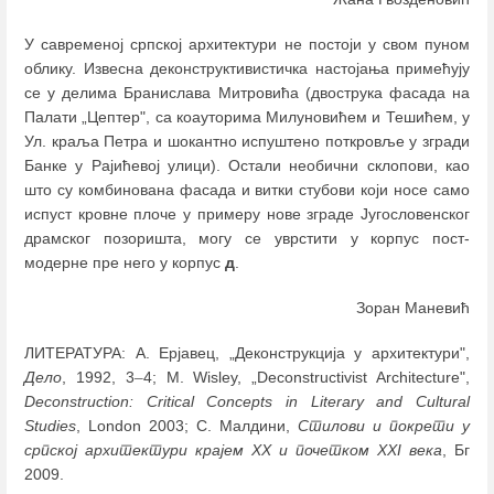
У савременој српској архитектури не постоји у свом пуном
облику. Извесна деконструктивистичка настојања примећују
се у делима Бранислава Митровића (двострука фасада на
Палати „Цептер", са коауторима Милуновићем и Тешићем, у
Ул. краља Петра и шокантно испуштено поткровље у згради
Банке у Рајићевој улици). Остали необични склопови, као
што су комбинована фасада и витки стубови који носе само
испуст кровне плоче у примеру нове зграде Југословенског
драмског позоришта, могу се уврстити у корпус пост-
модерне пре него у корпус
д
.
Зоран Маневић
ЛИTЕРАТУРА: А. Ерјавец, „Деконструкција у архитектури",
Дело
, 1992, 3
–
4; M. Wisley, „Deconstructivist Architecture",
Deconstruction: Critical Concepts in Literary and Cultural
Studies
, London 2003; С. Малдини,
Стилови и покрети у
српској архитектури крајем ХХ и почетком XXI века
, Бг
2009.