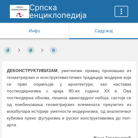
Српска
енциклопедија
Инфо
Садржај
ДЕКОНСТРУКТИВИЗАМ
, уметнички правац произашao из
геометријских и конструктивистичких традиција модерне који
се прво појављује у архитектури, као наставак
постмодернизма с краја 80-их година XX в. Ова
постмодерна обнова, лишена авангардног набоја, састоји се
од комбиновања геометријских елемената преузетих из
вокабулара историје уметности модернизма, од аналитичког
кубизма преко футуризма и руског конструктивизма до поп-
арта.
Жана Гвозденовић