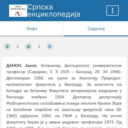
Српска
енциклопедија
Инфо
Садржај
ДАНОН, Јаков
, ботаничар, фитоценолог, универзитетски
професор (Сарајево, 3. X 1925
–
Београд, 29. XII 1998).
Дипломирао 1950. на групи за биологију Природно-
математичког факултета у Београду. За асистента на
Катедри за ботанику Факултета ветеринарске медицине у
Београду изабран 1954. Докторску дисертацију
Фитоценолошка испитивања ливада околине Кривог Вира
са посебним освртом на хранљиву вредност сена
(Бг
1960) одбранио 1960. на ПМФ у Београду. На истом
факултету биран је у звање редовног професора 1974. Од