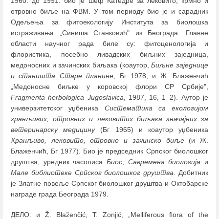
1960. до 1991. био је шеф Катедре за лековито, крмно и
отровно биље на ФВМ. У том периоду био је и сарадник
Одељења за фитоекологију Института за биолошка
истраживања „Синиша Станковић" из Београда. Главне
области научног рада биле су: фитоценологија и
флористика, посебно ливадских биљних заједница,
медоносних и зачинских биљака (коаутор,
Биљне заједнице
и станишта Старе планине
, Бг 1978; и Ж. Блаженчић
„Медоносне биљке у коровској флори СР Србије",
Fragmenta herbologica Jugoslavica
, 1987, 16, 1
–
2). Аутор је
универзитетског уџбеника
Систематика са екологијом
хранљивих, отровних и лековитих биљака значајних за
ветеринарску медицину
(Бг 1965) и коаутор уџбеника
Хранљиво, лековито, отровно и зачинско биље
(и Ж.
Блаженчић, Бг 1977). Био је председник Српског биолошког
друштва, уредник часописа
Биос
,
Савремена биологија
и
Мале библиотеке Српског биолошког друштва
. Добитник
је Златне повеље Српског биолошког друштва и Октобарске
награде града Београда 1979.
ДЕЛО: и Ž. Blaženčić, Т. Zonjić, „Melliferous flora of the