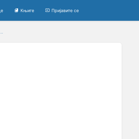
це
Књиге
Пријавите се
..