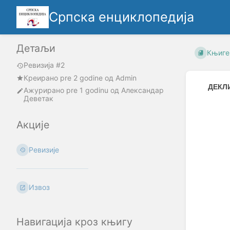
Српска енциклопедија
Детаљи
Књиге
Ревизија #2
Креирано
pre 2 godine
oд
Admin
ДЕКЛ
Ажурирано
pre 1 godinu
од
Александар
Деветак
Enter
section
Акције
select
mode
Ревизије
Извоз
Навигација кроз књигу