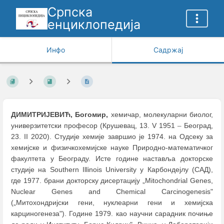
Српска
енциклопедија
Инфо
Садржај
ДИМИТРИЈЕВИЋ, Богомир,
хемичар, молекуларни биолог,
универзитетски професор (Крушевац, 13. V 1951
–
Београд,
23. II 2020). Студије хемије завршиo је 1974. на Oдсеку за
хемијске и физичкохемијске науке Природно-математичког
факултета у Београду. Исте године наставља докторске
студије нa Southern Illinois University у Карбондејлу (САД),
где 1977. брани докторску дисертацију „Mitochondrial Genes,
Nuclear Genes and Chemical Carcinogenesis"
(„Митохондријски гени, нуклеарни гени и хемијска
карциногенеза"). Године 1979. као научни сарадник почиње