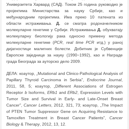
Универзитета Харвард (САД). Током 25 година руководио је
пројектима Министарства за науку Србије, као и
међународним пројектима. Има преко 10 патената из
области истраживања.
Д.
се сматра родоначелником
молекуларне генетике у Србији. Истраживања
Д.
обухватају
молекуларну биологију рака односно примену метода
молекуларне генетике (
PCR
,
real time PCR
итд.) у раној
дијагностици малигних болести. Добитник је Субвенције
Европске заједнице за науку (1990−1992), као и Награде
града Београда за ауторско дело 2009.
ДЕЛА: коаутор, „Mutational and Clinico-Pathological Analysis of
Papillary Thyroid Carcinoma in Serbia",
Endocrine Journal
,
2011, 58, 5; коаутор, „Different Associations of Estrogen
Receptor
b
Isoforms,
ERb1
and
ERb2
, Expression Levels with
Tumor Size and Survival in Early- and Late-Onset Breast
Cancer",
Cancer Letters
, 2012, 321, 73; коаутор, „The Impact
of PTEN Tumor Suppressor Gene on Acquiring Resistance to
Tamoxifen Treatment in Breast Cancer Patients",
Cancer
Biology
&
Therapy
, 2012, 13, 12.