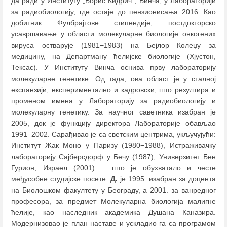
да ради у Институту „Борис Кидрич", Винча, у Лабораторији
за радиобиологију, где остаје до пензионисања 2016. Као
добитник Фулбрајтове стипендије, постдокторско
усавршавање у области молекуларне биологије онкогених
вируса остварује (1981−1983) на Бејлор Колеџу за
медицину, на Департману ћелијске биологије (Хјустон,
Тексас). У Институту Винча оснива прву лабораторију
молекуларне генетике. Од тада, ова област је у сталној
експанзији, експериментално и кадровски, што резултира и
променом имена у Лабораторију за радиобиологију и
молекуларну генетику. За научног саветника изабран је
2005, док је функцију директора Лабораторије обављао
1991
–
2002. Сарађивао је са светским центрима, укључујући:
Институт Жак Моно у Паризу (1980−1988), Истраживачку
лабораторију Сајберсдорф у Бечу (1987), Универзитет Бен
Гурион, Израел (2001) − што је обухватало и честе
међусобне студијске посете.
Д.
је 1995. изабран за доцента
на Биолошком факултету у Београду, а 2001. за ванредног
професора, за предмет Молекуларна биологија малигне
ћелије, као наследник академика Душана Каназира.
Модернизовао је план наставе и ускладио га са програмом