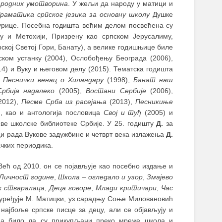
ародних умотворина
. У жељи да народу у матици и
Граматика српског језика за основну школу
Душке
рице. Посебна годишта већим делом посвећена су
ву и Метохији, Призрену као српском Јерусалиму,
ској Светој Гори, Банату), а велике годишњице биле
ком устанку (2004), Ослобођењу Београда (2006),
14) и Вуку и његовом делу (2015). Тематска годишта
:
Песнички венац о Хиландару
(1998),
Банат наш
Србија надалеко
(2005),
Востани Сербије
(2006),
2012),
Песме Срба из расејања
(2013),
Песникиње
, као и антологија пословица
Свој и туђ
(2005) и
ве школске библиотеке Србије. У 25. годишту
Д.
за
и рада Вукове задужбине и четврт века излажења
Д.
ачких периодика.
 Већ од 2010. он се појављује као посебно издање и
Личност године
,
Школа
–
огледало и узор
,
Змајево
х стваралаца
,
Деца говоре
,
Млади критичари
,
Час
 уређује М. Матицки, уз сарадњу Соње Миловановић
 најбоље српске писце за децу, али се објављују и
ма било да су прикупљани преко мреже школа и