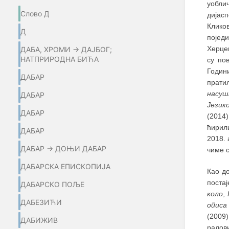
уобли
Слово Д
дијас
Клико
Д
појед
Херцег
ДАБА, ХРОМИ → ДАЈБОГ;
НАТПРИРОДНА БИЋА
су по
Години
ДАБАР
прати
насуш
ДАБАР
Језик
ДАБАР
(2014
ћирил
ДАБАР
2018.
ДАБАР → ДОЊИ ДАБАР
чиме с
ДАБАРСКА ЕПИСКОПИЈА
Као д
поста
ДАБАРСКО ПОЉЕ
коло
,
ДАБЕЗИЋИ
описа
(2009
ДАБИЖИВ
радов