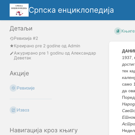
Српска енциклопедија
Детаљи
Књиге
Ревизија #2
Креирано
pre 2 godine
oд
Admin
ДАНИ
Ажурирано
pre 1 godinu
од
Александар
Деветак
1937,
достиг
тек ка
Акције
кален
само 
Ревизије
да ова
Поред
Народ
Извоз
Свето
Етном
Астро
Навигација кроз књигу
Недељ