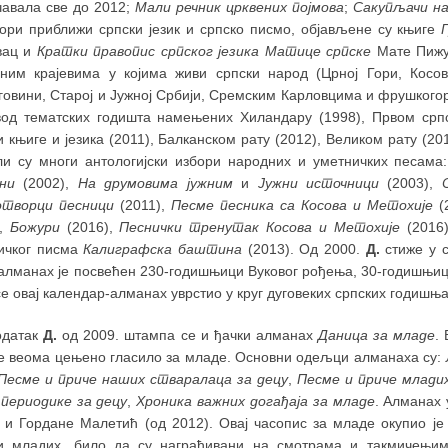
чавала све до 2012;
Мали речник црквених појмова
;
Сакупљачи н
пори приближи српски језик и српско писмо, објављене су књиге
вац и
Кратки правопис српског језика Матице српске
Мате Пижу
иним крајевима у којима живи српски народ (Црној Гори, Косо
овини, Старој и Јужној Србији, Сремским Карловцима и фрушкогор
вод тематских годишта намењених Хиландару (1998), Првом српс
 књиге и језика (2011), Балканском рату (2012), Великом рату (20
ли су многи антологијски избори народних и уметничких песама
ни
(2002),
На друмовима јужним
и
Јужни источници
(2003),
отворци песници
(2011),
Песме песника са Косова и Метохије
(
),
Божури
(2016),
Песнички тренутак Косова и Метохије
(2016)
ичког писма
Калиграфска баштина
(2013). Од 2000.
Д.
стиже у с
 алманах је посвећен 230-годишњици Вуковог рођења, 30-годишњиц
е овај календар-алманах уврстио у круг дуговеких српских годишњ
одатак
Д.
од 2009. штампа се и ђачки алманах
Даница за младе
.
је веома цењено гласило за младе. Основни одељци алманаха су:
Песме и приче наших стваралаца за децу
,
Песме и приче млади
 периодике за децу
,
Хроника важних догађаја за младе
. Алманах
) и Гордане Малетић (од 2012). Овај часопис за младе окупио је
и младих, било да су награђивани на смотрама и такмичењи