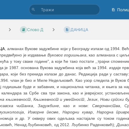
Поли
Слово Д
ДАНИЦА
ЦА
, алманах Вукове задужбине који у Београду излази од 1994. Ве
 предвиђено је издавање
Вуковог годишњака
, као алманаха с циљ
нућа у току сваке године", а који ће тако постати ,,трајни споме
да је 1987. основана Вукова задужбина која већ за 1994. издаје п
дара
, који без прекида излази до данас. Редакција ради у саст
1994. члан је био и Миле Недељковић. Као узор следила је Вуков 
ј годишњак буде и забавник, и национална читанка, и књига за нар
 календара за Србе сва три закона, као и јеврејског, установљен
на књижевност
,
Књижевност и уметност
,
Језик
,
Нови српски б
савска читанка
,
Задужбине
, као и нови:
Сведочанства
,
С
узикологија
,
Изворне песме
,
Народни кувар
,
Народна привр
номија
и др. У оквиру ових одељака настајале су током годин
ковић, Ненад Љубинковић, од 2012. Љубинко Раденковић);
Динас