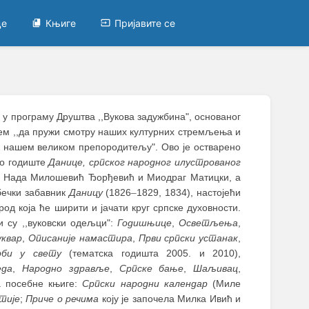
це
Књиге
Пријавите се
ћ у програму Друштва ,,Вукова задужбина", основаног
ем ,,да пружи смотру наших културних стремљења и
ник нашем великом препородитељу". Ово је остварено
рво годиште
Данице, српског народног илустрованог
аву: Нада Милошевић Ђорђевић и Миодраг Матицки, а
бечки забавник
Даницу
(1826
–
1829, 1834), настојећи
од која ће ширити и јачати круг српске духовности.
и су ,,вуковски одељци":
Годишњице
,
Осветљења
,
уквар
,
Описаније намастира
,
Први српски устанак
,
рби у свету
(тематска годишта 2005. и 2010),
еда
,
Народно здравље
,
Српске бање
,
Шаљивац
,
а посебне књиге:
Српски народни календар
(Миле
тије
;
Приче о речима
коју је започела Милка Ивић и