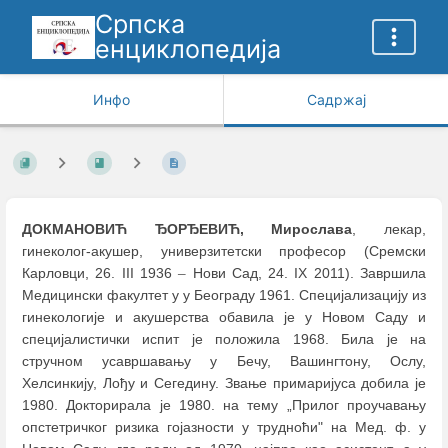
Српска
енциклопедија
Инфо
Садржај
ДОКМАНОВИЋ ЂОРЂЕВИЋ, Мирослава
, лекар,
гинеколог-акушер, универзитетски професор (Сремски
Карловци, 26. III 1936
–
Нови Сад, 24. IX 2011). Завршила
Медицински факултет у у Београду 1961. Специјализацију из
гинекологије и акушерства обавила је у Новом Саду и
специјалистички испит је положила 1968. Била је на
стручном усавршавању у Бечу, Вашингтону, Ослу,
Хелсинкију, Лођу и Сегедину. Звање примаријуса добила је
1980. Докторирала је 1980. на тему „Прилог проучавању
опстетричког ризика гојазности у трудноћи" на Мед. ф. у