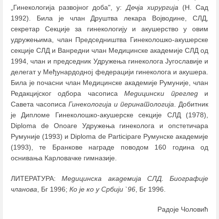
„Гинекологија развојног доба", у:
Дечја хирургија
(Н. Сад
1992). Била је члан Друштва лекара Војводине, СЛД,
секретар Секције за гинекологију и акушерство у овим
удружењима, члан Председништва Гинеколошко-акушерске
секције СЛД и Ванредни члан Медицинске академије СЛД од
1994, члан и председник Удружења гинеколога Југославије и
делегат у Међунардодној федерацији гинеколога и акушера.
Била је почасни члан Медицинске академије Румуније, члан
Редакцијског одбора часописа
Медицински преглед
и
Савета часописа
Гинекологија и перинатологија
. Добитник
је Дипломе Гинеколошко-акушерске секције СЛД (1978),
Diploma de Onoare Удружења гинеколога и опстетичара
Румуније (1993) и Diploma de Participare Румунске академије
(1993), те Бранкове награде поводом 160 година од
оснивања Карловачке гимназије.
ЛИТЕРАТУРА:
Медицинска академија СЛД. Биографије
чланова
, Бг 1996;
Ко је ко у Србији `96
, Бг 1996.
Радоје Чоловић