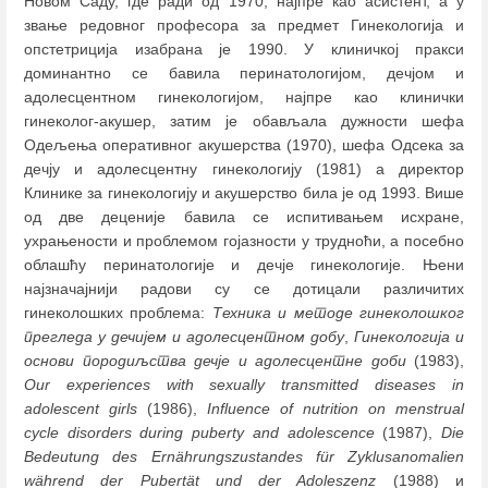
Новом Саду, где ради од 1970, најпре као асистент, а у
звање редовног професора за предмет Гинекологија и
опстетриција изабрана је 1990. У клиничкој пракси
доминантно се бавила перинатологијом, дечјом и
адолесцентном гинекологијом, најпре као клинички
гинеколог-акушер, затим је обављала дужности шефа
Одељења оперативног акушерства (1970), шефа Одсека за
дечју и адолесцентну гинекологију (1981) а директор
Клинике за гинекологију и акушерство била је oд 1993. Више
од две деценије бавила се испитивањем исхране,
ухрањености и проблемом гојазности у трудноћи, а посебно
облашћу перинатологије и дечје гинекологије. Њени
најзначајнији радови су се дотицали различитих
гинеколошких проблема:
Техника и методе гинеколошког
прегледа у дечијем и адолесцентном добу
,
Гинекологија и
основи породиљства дечје и адолесцентне доби
(1983),
Our experiences with sexually transmitted diseases in
adolescent girls
(1986),
Influence of nutrition on menstrual
cycle disorders during puberty and adolescence
(1987),
Die
Bedeutung des Ernährungszustandes für Zyklusanomalien
während der Pubertät und der Adoleszenz
(1988) и