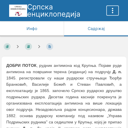
Српска
енциклопедија
Инфо
Садржај
ДОБРИ ПОТОК
, рудник антимона код Крупња. Појаве руде
антимона на површини терена (изданци) на подручју
Д. п.
1845. регистровали су наши рударски стручњаци Ђорђе
Бранковић, Василије Божић и Стеван Павловић, а
експлоатацију је 1865. започело Српско рударско друштво
подрињских рудара. Десетак година касније покренута је
организована експлоатација антимона на више локација
овог подручја. Незадовољна радом концесионара, држава
1882. оснива рударску компанију под називом „Управа
Подрињских рудника" са седиштем у Крупњу, којој је припао