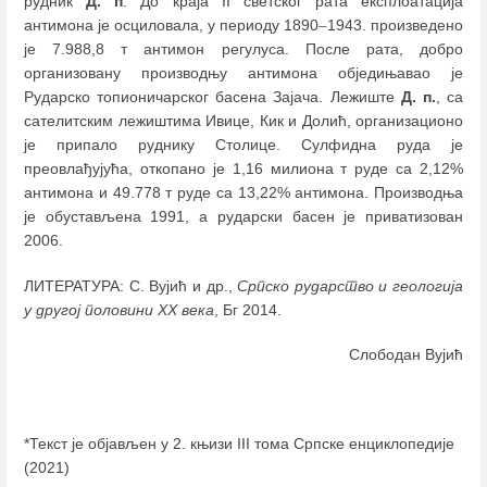
рудник
Д. п
. До краја II светског рата експлоатација
антимона је осциловала, у периоду 1890
–
1943. произведено
је 7.988,8 т антимон регулуса. После рата, добро
организовану производњу антимона обједињавао је
Рударско топионичарског басена Зајача. Лежиште
Д. п.
, са
сателитским лежиштима Ивице, Кик и Долић, организационо
је припало руднику Столице. Сулфидна руда је
преовлађујућа, откопано је 1,16 милиона т руде са 2,12%
антимона и 49.778 т руде са 13,22% антимона. Производња
је обустављена 1991, а рударски басен је приватизован
2006.
ЛИТЕРАТУРА: С. Вујић и др.,
Српско рударство и геологија
у другој половини ХХ века
, Бг 2014.
Слободан Вујић
*Текст је објављен у 2. књизи III тома Српске енциклопедије
(2021)