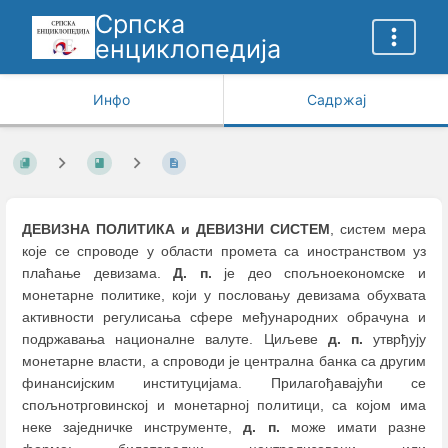
Српска
енциклопедија
Инфо
Садржај
ДЕВИЗНА ПОЛИТИКА и ДЕВИЗНИ СИСТЕМ
, систем мера
које се спроводе у области промета са иностранством уз
плаћање девизама.
Д. п.
је део спољноекономске и
монетарне политике, који у пословању девизама обухвата
активности регулисања сфере међународних обрачуна и
подржавања националне валуте. Циљеве
д. п.
утврђују
монетарне власти, а спроводи је централна банка са другим
финансијским институцијама. Прилагођавајући се
спољнотрговинској и монетарној политици, са којом има
неке заједничке инструменте,
д. п.
може имати разне