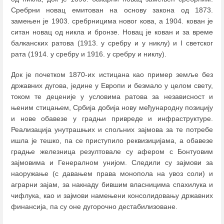
Сребрни новац емитован на основу закона од 1873.
замењен је 1903. сребрницима новог кова, а 1904. кован је
ситан новац од никла и бронзе. Новац је кован и за време
балканских ратова (1913. у сребру и у никлу) и I светског
рата (1914. у сребру и 1916. у сребру и никлу).
Док је почетком 1870-их истицана као пример земље без
државних дугова, једине у Европи и безмало у целом свету,
током те деценије у условима ратова за независност и
њеним стицањем, Србија добија нову међународну позицију
и нове обавезе у градњи привреде и инфраструктуре.
Реализација унутрашњих и спољних зајмова за те потребе
ишла је тешко, па се приступило реквизицијама, а обавезе
градње железница резултовале су афером с Бонтуовим
зајмовима и Генералном унијом. Следили су зајмови за
наоружање (с давањем права монопола на увоз соли) и
аграрни зајам, за накнаду бившим власницима спахилука и
чифлука, као и зајмови намењени консолидовању државних
финансија, па су оне дугорочно дестабилизоване.