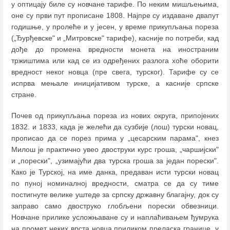
у оптицају биле су новчане тарифе. По неким мишљењима,
оне су први пут прописане 1808. Најпре су издаване двапут
годишње, у пролеће и у јесен, у време прикупљања пореза
(„Ђурђевске" и „Митровске" тарифе), касније по потреби, кад
дође до промена вредности монета на иностраним
тржиштима или кад се из одређених разлога хоће оборити
вредност неког новца (пре свега, турског). Тарифе су се
испрва мењале иницијативом турске, а касније српске
стране.
Почев од прикупљања пореза из нових округа, припојених
1832. и 1833, када је желећи да сузбије (лош) турски новац,
прописао да се порез прима у „цесарским парама", кнез
Милош је практично увео двоструки курс гроша, „чаршијски"
и „порески", „узимајући два турска гроша за један порески".
Како је Турској, на име данка, предаван исти турски новац
по пуној номиналној вредности, сматра се да су тиме
постигнуте велике уштеде за српску државну благајну, док су
заправо само двоструко глобљени порески обвезници.
Новчане прилике усложњаване су и наплаћивањем ђумрука
на промет неких врста новца приликом преласка границе, у