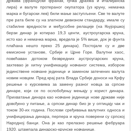
држава (француски франак, грчка драхма и италијанска
лира) и валуте протераног окупатора (уз круну, немачка
марка и бугарски лев) били мање заступљени. Све те валуте
пре рата биле су на златном девизном стандарду, имале су
стабилне вредности и међусобне релације (на Њујоршкој
берзи динар је котирао 19,3 центи, аустроугарска круна,
исто као и немачка марка, вредела је 5% више, док је фунта
плаћана нешто преко 25 динара). Постојале су и две
емисионе установе, Србије и Црне Горе. Валутни хаос,
повећаван дотоком безвредних аустроугарских круна,
захтевао је хитну унификацију новчаног система, избором
јединствене новчане јединице и заменом затечених валута
новим новцем. Пред крај рата Влада Србије доноси на Крфу
решење о курсевима за замену разног новца за српске
динаре, који се по ослобођењу мењају у корист динара.
Прихватање динара као новчане јединице нове државе није
довођено у питање, а српски динар био је у оптицају чак и
током 30-их година. Послови сређивања валутних односа и
унифицирања динара, перпера и круна поверени су српској
Народној банци. Она је као прелазно решење фебруара
1920. штампала динарско-крунске новчанице.