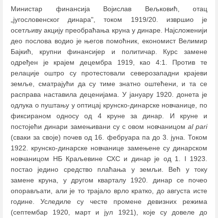
Министар финансија Војислав Вељковић, отац
„југословенског динара", током 1919/20. извршио је
осетљиву акцију преобраћања круна у динаре. Најсложенији
део послова водио је његов помоћник, економист Велимир
Бајкић, крупни финансијер и политичар. Курс замене
одређен је крајем децембра 1919, као 4:1. Против те
релације оштро су протестовали северозападни крајеви
земље, сматрајући да су тиме знатно оштећени, и та се
расправа наставила деценијама. У јануару 1920. донета је
одлука о пуштању у оптицај крунско-динарске новчанице, по
фиксираном односу од 4 круне за динар. И круне и
постојећи динари замењивани су с овом новчаницом
al pari
(сваки за своје) почев од 16. фебруара па до 3. јуна. Током
1922. крунско-динарске новчанице замењене су динарском
новчаницом НБ Краљевине СХС и динар је од 1. I 1923.
постао једино средство плаћања у земљи. Већ у току
замене круна, у другом кварталу 1920. динар се почео
опорављати, али је то трајало врло кратко, до августа исте
године. Уследиле су честе промене девизних режима
(септембар 1920, март и јул 1921), које су довеле до