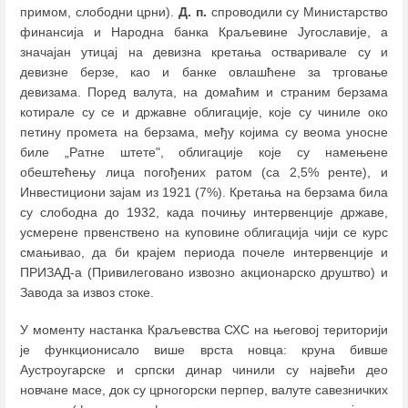
примом, слободни црни).
Д. п.
спроводили су Министарство
финансија и Народна банка Краљевине Југославије, а
значајан утицај на девизна кретања остваривале су и
девизне берзе, као и банке овлашћене за трговање
девизама. Поред валута, на домаћим и страним берзама
котирале су се и државне облигације, које су чиниле око
петину промета на берзама, међу којима су веома уносне
биле „Ратне штете", облигације које су намењене
обештећењу лица погођених ратом (са 2,5% ренте), и
Инвестициони зајам из 1921 (7%). Кретања на берзама била
су слободна до 1932, када почињу интервенције државе,
усмерене првенствено на куповине облигација чији се курс
смањивао, да би крајем периода почеле интервенције и
ПРИЗАД-а (Привилеговано извозно акционарско друштво) и
Завода за извоз стоке.
У моменту настанка Краљевства СХС на његовој територији
је функционисало више врста новца: круна бивше
Аустроугарске и српски динар чинили су највећи део
новчане масе, док су црногорски перпер, валуте савезничких