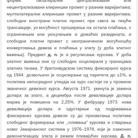
форме: билатерални централизовани или
нецентрализовани клириншки промет у разним варијантама;
мултилатерални клириншки промет у разним варијантама;
слободни инострани платни промет, пре свега за текуће
трансакције, уз могућност проширења на остала плаћања, с
ограничењем или укључењем и домаћих резидената; и
слободни платни промет с неограниченом могућношћу
конвертовања девиза и плаћања у злату (у доба златног
важења). Предмет
д. п.
је и регулисање курсева. У доба
златног важења они су слободно осцилирали у границама
златних тачака. У бретонвудском систему фиксираног курса
од 1944. дозвољено је осцилирање од паритета до ±1%, а
политика непосредног утицаја на курс састоји се у промени
званичног девизног курса. Августа 1971. укинута је замена
долара за злато, а децембра после девалвације долара
маржа је повишена на 2,25%. У фебруару 1973. нова
девалвација долара и одустајање од подржавања
фиксираних курсева довели су до прихватања политике
слободног формирања или ,,пливања" курсева и стварања
новог Јамајчанског система у 1976
–
1978, који је озаконио
демонетизацију злата и режим пливајућих курсева.
Д. п.