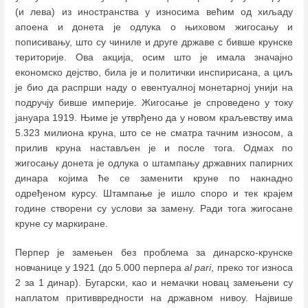
(и лева) из иностранства у износима већим од хиљаду
апоена и донета је одлука о њиховом жигосању и
пописивању, што су чиниле и друге државе с бивше крунске
територије. Ова акција, осим што је имала значајно
економско дејство, била је и политички инспирисана, а циљ
је био да распрши наду о евентуалној монетарној унији на
подручју бивше империје. Жигосање је спроведено у току
јануара 1919. Њиме је утврђено да у новом краљевству има
5.323 милиона круна, што се не сматра тачним износом, а
прилив круна настављен је и после тога. Одмах по
жигосању донета је одлука о штампању државних папирних
динара којима ће се заменити круне по накнадно
одређеном курсу. Штампање је ишло споро и тек крајем
године створени су услови за замену. Ради тога жигосане
круне су маркиране.
Перпер је замењен без проблема за динарско-крунске
новчанице у 1921 (до 5.000 перпера
al pari
, преко тог износа
2 за 1 динар). Бугарски, као и немачки новац замењени су
наплатом притиввредности на државном нивоу. Највише