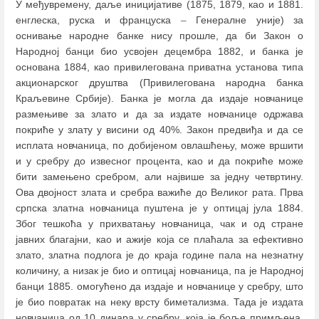
У међувремену, даље иницијативе (1875, 1879, као и 1881.
енглеска, руска и француска
–
Генералне уније) за
оснивање народне банке нису прошле, да би Закон о
Народној банци био усвојен децембра 1882, и банка је
основана 1884, као привилегована приватна установа типа
акционарског друштва (Привилегована народна банка
Краљевине Србије). Банка је могла да издаје новчанице
размењиве за злато и да за издате новчанице одржава
покриће у злату у висини од 40%. Закон предвиђа и да се
исплата новчаница, по добијеном овлашћењу, може вршити
и у сребру до извесног процента, као и да покриће може
бити замењено сребром, али највише за једну четвртину.
Ова двојност злата и сребра важиће до Великог рата. Прва
српска златна новчаница пуштена је у оптицај јула 1884.
Због тешкоћа у прихватању новчаница, чак и од стране
јавних благајни, као и ажије која се плаћала за ефективно
злато, златна подлога је до краја године пала на незнатну
количину, а низак је био и оптицај новчаница, па је Народној
банци 1885. омогућено да издаје и новчанице у сребру, што
је био повратак на неку врсту биметализма. Тада је издата
новчаница од 10 динара у сребру, која је боље примљена.