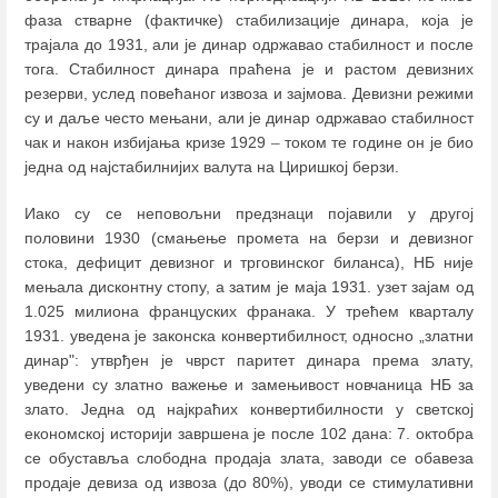
фаза стварне (фактичке) стабилизације динара, која је
трајала до 1931, али је динар одржавао стабилност и после
тога. Стабилност динара праћена је и растом девизних
резерви, услед повећаног извоза и зајмова. Девизни режими
су и даље често мењани, али је динар одржавао стабилност
чак и након избијања кризе 1929
–
током те године он је био
једна од најстабилнијих валута на Циришкој берзи.
Иако су се неповољни предзнаци појавили у другој
половини 1930 (смањење промета на берзи и девизног
стока, дефицит девизног и трговинског биланса), НБ није
мењала дисконтну стопу, а затим је маја 1931. узет зајам од
1.025 милиона француских франака. У трећем кварталу
1931. уведена је законска конвертибилност, односно „златни
динар": утврђен је чврст паритет динара према злату,
уведени су златно важење и замењивост новчаница НБ за
злато. Једна од најкраћих конвертибилности у светској
економској историји завршена је после 102 дана: 7. октобра
се обуставља слободна продаја злата, заводи се обавеза
продаје девиза од извоза (до 80%), уводи се стимулативни