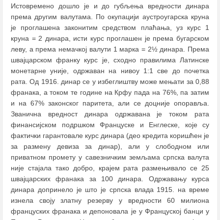
Истовремено дошло је и до губљења вредности динара
према другим валутама. По окупацији аустроугарска круна
је проглашена законитим средством плаћања, уз курс 1
круна = 2 динара, исти курс проглашен је према бугарском
леву, а према немачкој валути 1 марка = 2½ динара. Према
швајцарском франку курс је, сходно правилима Латинске
монетарне уније, одржаван на нивоу 1:1 све до почетка
рата. Од 1916. динар се у избеглиштву може мењати за 0,88
франака, а током те године на Крфу пада на 76%, па затим
и на 67% законског паритета, али се доцније опоравља.
Званична вредност динара одржавана је током рата
финансијском подршком Француске и Енглеске, које су
фактички гарантовале курс динара (део кредита коришћен је
за размену девиза за динар), али у слободном или
приватном промету у савезничким земљама српска валута
није стајала тако добро, крајем рата размењивало се 25
швајцарских франака за 100 динара. Одржавању курса
динара допринело је што је српска влада 1915. на време
изнела своју златну резерву у вредности 60 милиона
француских франака и депоновала је у Француској банци у