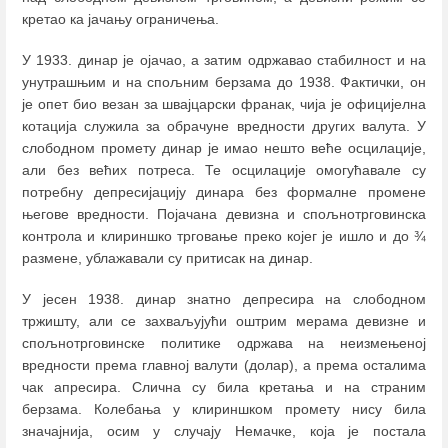
кретао ка јачању ограничења.
У 1933. динар је ојачао, а затим одржавао стабилност и на
унутрашњим и на спољним берзама до 1938. Фактички, он
је опет био везан за швајцарски франак, чија је официјелна
котација служила за обрачуне вредности других валута. У
слободном промету динар је имао нешто веће осцилације,
али без већих потреса. Те осцилације омогућавале су
потребну депресијацију динара без формалне промене
његове вредности. Појачана девизна и спољнотрговинска
контрола и клириншко трговање преко којег је ишло и до ¾
размене, ублажавали су притисак на динар.
У јесен 1938. динар знатно депресира на слободном
тржишту, али се захваљујући оштрим мерама девизне и
спољнотрговинске политике одржава на неизмењеној
вредности према главној валути (долар), а према осталима
чак апресира. Слична су била кретања и на страним
берзама. Колебања у клириншком промету нису била
значајнија, осим у случају Немачке, која је постала