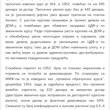
просечни извозни курс је 354, а 1952. повећао се на 585
динара за долар. Просечни увозни курс био је 440 динара,
па је (релативно) јефтин увоз вршио притисак на платни
биланс. С растом курсева смањиван је промет девиза на
ДОМ-у, а повећаван део обавезно продаван ЦДФ-у по
званичном курсу. Ради спречавања раста курсева на ДОМ-у
и обезбеђења увоза неопходне опреме и сировина, све
више девиза додељивано је увозницима из ЦДФ-а по
званичном курсу, тако да је ДОМ губио намењену улогу, и у
све већој мери су девизе административно дистрибуиране,
по захтевима појединачних предузећа.
Службени паритет из 1952. брзо се показао нереалним и
појавила се потреба за девалвацијом. По споразуму са
ММФ-ом то је изведено као „промена обрачунског курса",
децембра 1954, када је одређена вредност, без промене
важећег паритета, од 632 динара за амерички долар
(двоструки званични курс исправљен за диспаритет односне
валуте), значи динар је фактички девалвирао око 50%.
Смањени су број коефицијената и њихови распони (од 0,5
–
4