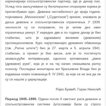
најзначајнији спољнотрговински партнер, где је динар пао.
Услед тога закључивани су билатерални споразуми којима је
прилагођаван курс. Девизна нестабилност до краја године,
појачавана „Минхенском" („Судетском") кризом, изазвала је
даља девизна и спољнотрговинска ограничења. У 1939.
околности су се поправиле, па је затим део ових
ограничења укинут. У наредне две и по године динар је био
стабилан, што је одржавано великим (девизним)
протекционизмом. Курс најтргованијих државних обвезница
(тзв. „Ратне штете") био је 27. марта и 5. априла 1941.
стабилан, а промет је био висок, али је то постигнуто
захваљујући интервенцији, односно куповинама „јавне
(државне) руке", која је и на тај начин смањивала ратну
психозу. Последњи монетарни акт Краљевске Владе био је
издавање нових новчаница 8. IV 1941, за које се не зна да ли
су се нашле у циркулацији.
Рајко Буквић; Горан Николић
Период 1945–1990.
Одмах после II светског рата девизни и
спољнотрговински системи Југославије били су строго