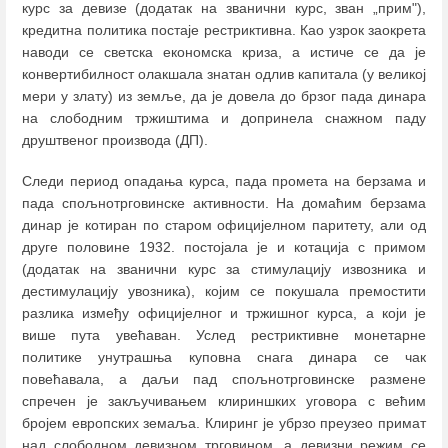
курс за девизе (додатак на званични курс, зван „прим"),
кредитна политика постаје рестриктивна. Као узрок заокрета
наводи се светска економска криза, а истиче се да је
конвертибилност олакшала знатан одлив капитала (у великој
мери у злату) из земље, да је довела до брзог пада динара
на слободним тржиштима и допринела снажном паду
друштвеног производа (ДП).
Следи период опадања курса, пада промета на берзама и
пада спољнотрговинске активности. На домаћим берзама
динар је котиран по старом официјелном паритету, али од
друге половине 1932. постојала је и котација с примом
(додатак на званични курс за стимулацију извозника и
дестимулацију увозника), којим се покушала премостити
разлика између официјелног и тржишног курса, а који је
више пута увећаван. Услед рестриктивне монетарне
политике унутрашња куповна снага динара се чак
повећавала, а даљи пад спољнотрговинске размене
спречен је закључивањем клириншких уговора с већим
бројем европских земаља. Клиринг је убрзо преузео примат
над слободном девизном трговином, а девизни режим се