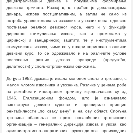
децентрализацији девиза и покушајима формирања
девизног тржишта. Развој
д. с.
праћен је девалвацијама
динара, испрва постципативним, а затим не само из
потреба уравнотежавања извозних и увозних цена, односно
постизања реалног девизног курса, него и у функцији
директног стимулисања извоза, као и променама у
царинској и ванцаринској заштити, те у инструментима
стимулисања извоза, чиме се у ствари кориговао званични
девизни курс. То се одражавало и на различите услове
пословања разних делова привреде (предузећа,
делатности) у спољнотрговинским односима.
До јула 1952. држава је имала монопол спољне трговине, с
малом улогом извозника и увозника. Разлике у ценама робе
на домаћем и иностраном тржишту изједначаване су од
1946. Егализационим фондом, што је означавало
вишеструке девизне курсеве и проширило принцип
рентабилности „по сваку цену" и на ову област. Спољна
трговина обављала се преко овлашћених трговинских
организација
–
генералних дирекција извоза и увоза, као
административно-оперативних руководстава производних