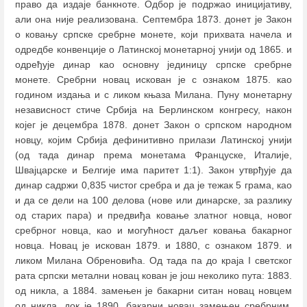
право да издаје банкноте. Одбор је подржао иницијативу,
али она није реализована. Септембра 1873. донет је Закон
о ковању српске сребрне монете, који прихвата начела и
одредбе конвенције о Латинској монетарној унији од 1865. и
одређује динар као основну јединицу српске сребрне
монете. Сребрни новац искован је с ознаком 1875. као
годином издања и с ликом књаза Милана. Пуну монетарну
независност стиче Србија на Берлинском конгресу, након
којег је децембра 1878. донет Закон о српском народном
новцу, којим Србија дефинитивно прилази Латинској унији
(од тада динар према монетама Француске, Италије,
Швајцарске и Белгије има паритет 1:1). Закон утврђује да
динар садржи 0,835 чистог сребра и да је тежак 5 грама, као
и да се дели на 100 делова (нове или динарске, за разлику
од старих пара) и предвиђа ковање златног новца, новог
сребрног новца, као и могућност даљег ковања бакарног
новца. Новац је искован 1879. и 1880, с ознаком 1879. и
ликом Милана Обреновића. Од тада па до краја I светског
рата српски метални новац кован је још неколико пута: 1883.
од никла, а 1884. замењен је бакарни ситан новац новцем
од никла, док је 1890. бакарни новац замењен сребрним.