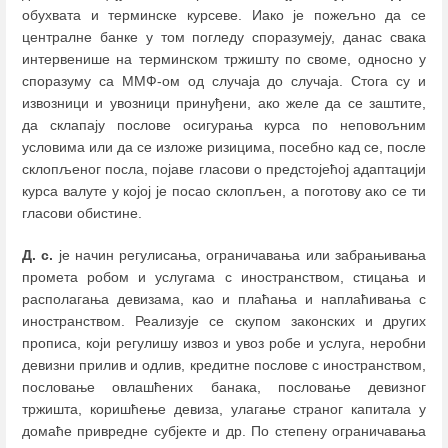
обухвата и терминске курсеве. Иако је пожељно да се
централне банке у том погледу споразумеју, данас свака
интервенише на терминском тржишту по своме, односно у
споразуму са ММФ-ом од случаја до случаја. Стога су и
извозници и увозници принуђени, ако желе да се заштите,
да склапају послове осигурања курса по неповољним
условима или да се изложе ризицима, посебно кад се, после
склопљеног посла, појаве гласови о предстојећој адаптацији
курса валуте у којој је посао склопљен, а поготову ако се ти
гласови обистине.
Д. с.
је начин регулисања, ограничавања или забрањивања
промета робом и услугама с иностранством, стицања и
располагања девизама, као и плаћања и наплаћивања с
иностранством. Реализује се скупом законских и других
прописа, који регулишу извоз и увоз робе и услуга, неробни
девизни прилив и одлив, кредитне послове с иностранством,
пословање овлашћених банака, пословање девизног
тржишта, коришћење девиза, улагање страног капитала у
домаће привредне субјекте и др. По степену ограничавања