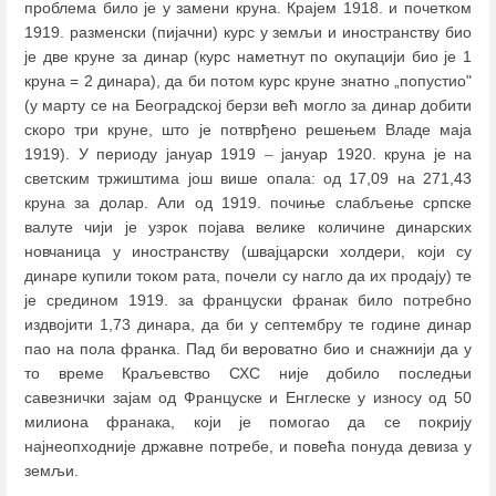
проблема било је у замени круна. Крајем 1918. и почетком
1919. разменски (пијачни) курс у земљи и иностранству био
је две круне за динар (курс наметнут по окупацији био је 1
круна = 2 динара), да би потом курс круне знатно „попустио"
(у марту се на Београдској берзи већ могло за динар добити
скоро три круне, што је потврђено решењем Владе маја
1919). У периоду јануар 1919
–
јануар 1920. круна је на
светским тржиштима још више опала: од 17,09 на 271,43
круна за долар. Али од 1919. почиње слабљење српске
валуте чији је узрок појава велике количине динарских
новчаница у иностранству (швајцарски холдери, који су
динаре купили током рата, почели су нагло да их продају) те
је средином 1919. за француски франак било потребно
издвојити 1,73 динара, да би у септембру те године динар
пао на пола франка. Пад би вероватно био и снажнији да у
то време Краљевство СХС није добило последњи
савезнички зајам од Француске и Енглеске у износу од 50
милиона франака, који је помогао да се покрију
најнеопходније државне потребе, и повећа понуда девиза у
земљи.