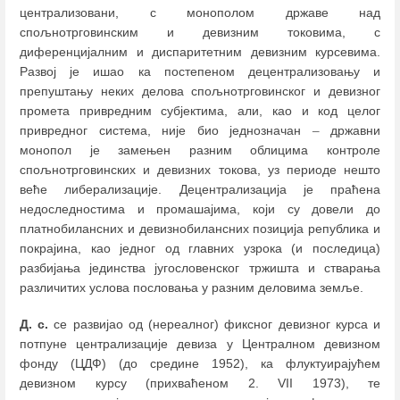
централизовани, с монополом државе над
спољнотрговинским и девизним токовима, с
диференцијалним и диспаритетним девизним курсевима.
Развој је ишао ка постепеном децентрализовању и
препуштању неких делова спољнотрговинског и девизног
промета привредним субјектима, али, као и код целог
привредног система, није био једнозначан
–
државни
монопол је замењен разним облицима контроле
спољнотрговинских и девизних токова, уз периоде нешто
веће либерализације. Децентрализација је праћена
недоследностима и промашајима, који су довели до
платнобилансних и девизнобилансних позиција република и
покрајина, као једног од главних узрока (и последица)
разбијања јединства југословенског тржишта и стварања
различитих услова пословања у разним деловима земље.
Д. с.
се развијао од (нереалног) фиксног девизног курса и
потпуне централизације девиза у Централном девизном
фонду (ЦДФ) (до средине 1952), ка флуктуирајућем
девизном курсу (прихваћеном 2. VII 1973), те