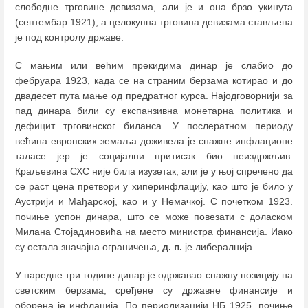
слободне трговине девизама, али је и она брзо укинута
(септембар 1921), а целокупна трговина девизама стављена
је под контролу државе.
С мањим или већим прекидима динар је слабио до
фебруара 1923, када се на страним берзама котирао и до
двадесет пута мање од предратног курса. Најодговорнији за
пад динара били су експанзивна монетарна политика и
дефицит трговинског биланса. У послератном периоду
већина европских земаља доживела је снажне инфлационе
таласе јер је социјални притисак био неиздржљив.
Краљевина СХС није била изузетак, али је у њој спречено да
се раст цена претвори у хиперинфлацију, као што је било у
Аустрији и Мађарској, као и у Немачкој. С почетком 1923.
почиње успон динара, што се може повезати с доласком
Милана Стојадиновића на место министра финансија. Иако
су остала значајна ограничења,
д. п.
је либералнија.
У наредне три године динар је одржавао снажну позицију на
светским берзама, сређене су државне финансије и
оборена је инфлација. По периодизацији НБ 1925. почиње