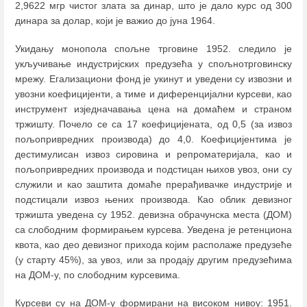
2,9622 мгр чистог злата за динар, што је дало курс од 300
динара за долар, који је важио до јуна 1964.
Укидању монопола спољне трговине 1952. следило је
укључивање индустријских предузећа у спољнотрговинску
мрежу. Егализациони фонд је укинут и уведени су извозни и
увозни коефицијенти, а тиме и диференцијални курсеви, као
инструмент изједначавања цена на домаћем и страном
тржишту. Почело се са 17 коефицијената, од 0,5 (за извоз
пољопривредних производа) до 4,0. Коефицијентима је
дестимулисан извоз сировина и репроматеријала, као и
пољопривредних производа и подстицан њихов увоз, они су
служили и као заштита домаће прерађивачке индустрије и
подстицали извоз њених производа. Као облик девизног
тржишта уведена су 1952. девизна обрачунска места (ДОМ)
са слободним формирањем курсева. Уведена је ретенциона
квота, као део девизног прихода којим располаже предузеће
(у старту 45%), за увоз, или за продају другим предузећима
на ДОМ-у, по слободним курсевима.
Курсеви су на ДОМ-у формирани на високом нивоу: 1951.