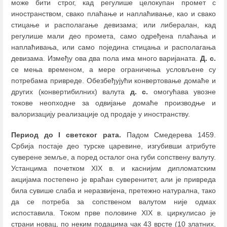
може бити строг, кад регулише целокупан промет с
иностранством, свако плаћање и наплаћивање, као и свако
стицање и располагање девизама; или либералан, кад
регулише мали део промета, само одређена плаћања и
наплаћивања, или само поједина стицања и располагања
девизама. Између ова два пола има много варијаната.
Д. с.
се мења временом, а мере ограничења условљене су
потребама привреде. Обезбеђујући конвертовање домаће и
других (конвертибилних) валута
д. с.
омогућава увозне
токове неопходне за одвијање домаће производње и
валоризацију реализације од продаје у иностранству.
Период до I светског рата.
Падом Смедерева 1459.
Србија постаје део турске царевине, изгубивши атрибуте
суверене земље, а поред осталог она губи сопствену валуту.
Устанцима почетком XIX в. и каснијим дипломатским
акцијама постепено је враћан суверенитет, али је привреда
била сувише слаба и неразвијена, претежно натурална, тако
да се потреба за сопственом валутом није одмах
испоставила. Током прве половине XIX в. циркулисао је
страни новац, по неким подацима чак 43 врсте (10 златних,