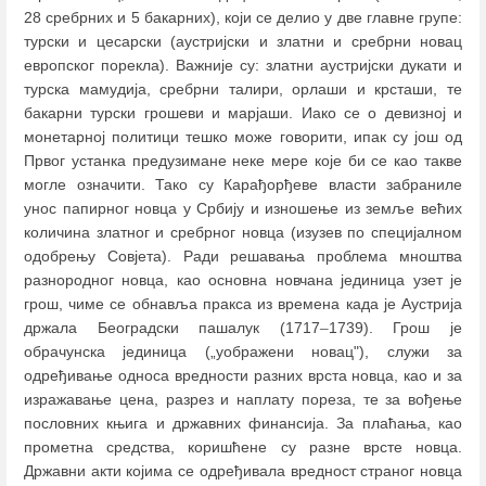
28 сребрних и 5 бакарних), који се делио у две главне групе:
турски и цесарски (аустријски и златни и сребрни новац
европског порекла). Важније су: златни аустријски дукати и
турска мамудија, сребрни талири, орлаши и крсташи, те
бакарни турски грошеви и марјаши. Иако се о девизној и
монетарној политици тешко може говорити, ипак су још од
Првог устанка предузимане неке мере које би се као такве
могле означити. Тако су Карађорђеве власти забраниле
унос папирног новца у Србију и изношење из земље већих
количина златног и сребрног новца (изузев по специјалном
одобрењу Совјета). Ради решавања проблема мноштва
разнородног новца, као основна новчана јединица узет је
грош, чиме се обнавља пракса из времена када је Аустрија
држала Београдски пашалук (1717
–
1739). Грош је
обрачунска јединица („уображени новац"), служи за
одређивање односа вредности разних врста новца, као и за
изражавање цена, разрез и наплату пореза, те за вођење
пословних књига и државних финансија. За плаћања, као
прометна средства, коришћене су разне врсте новца.
Државни акти којима се одређивала вредност страног новца