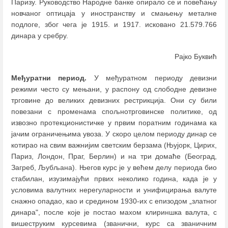
Паризу. Руководство Народне банке опирало се и повећању
новчаног оптицаја у иностранству и смањењу металне
подлоге, због чега је 1915. и 1917. исковано 21.579.766
динара у сребру.
Рајко Буквић
Међуратни период.
У међуратном периоду девизни
режими често су мењани, у распону од слободне девизне
трговине до великих девизних рестрикција. Они су били
повезани с променама спољнотрговинске политике, од
извозно протекционистичке у првим поратним годинама ка
јачим ограничењима увоза. У скоро целом периоду динар се
котирао на свим важнијим светским берзама (Њујорк, Цирих,
Париз, Лондон, Праг, Берлин) и на три домаће (Београд,
Загреб, Љубљана). Његов курс је у већем делу периода био
стабилан, изузимајући првих неколико година, када је у
условима валутних нерегуларности и унифицирања валуте
снажно опадао, као и средином 1930-их с епизодом „златног
динара", после које је постао махом клириншка валута, с
вишеструким курсевима (званични, курс са званичним