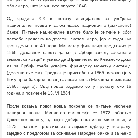
оба смера, што је укинуто августа 1848.
Од средине XIX в. потичу иницијативе за увођење
националног новца и за оснивање националне (емисионе)
банке. Питање националне валуте било је хитније и због
потребе преласка на десетни систем мера, јер је тадашњи
грош дељен на 40 пара. Министар финансија предложио је
1868. Државном савету да се „у Србији заведу собствени
земаљски новци" и указао да „Правитељство Књажеско држи
да за Србију треба усвојити француску монетну систему"
(десетни систем). Предлог је прихваћен и 1869. искован је у
Бечу први бакарни новац (с ликом кнеза Михаила и ознаком
1868. године). Овај новац задржао се у промету око 15
година и повучен је 15. VI 1884.
После ковања првог новца покреће се питање увођења
папирног новца. Министар финансија се 1872. обратио
Државном савету, од којег добија негативно мишљење, и
1873. Главном трговачко-занатлијском одбору у Београду,
заједно с предлогом за оснивање Народне банке и за њено