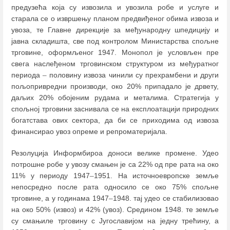
предузећа која су извозила и увозила робе и услуге и
старала се о извршењу планом предвиђеног обима извоза и
увоза, те Главне дирекције за међународну шпедицију и
јавна складишта, све под контролом Министарства спољне
трговине, оформљеног 1947. Монопол је условљен пре
свега наслеђеном трговинском структуром из међуратног
периода
–
половину извоза чинили су прехрамбени и други
пољопривредни производи, око 20% припадало је дрвету,
даљих 20% обојеним рудама и металима. Стратегија у
спољној трговини заснивала се на експлоатацији природних
богатстава ових сектора, да би се приходима од извоза
финансирао увоз опреме и репроматеријала.
Резолуција Информбироа доноси велике промене. Удео
потрошне робе у увозу смањен је са 22% од пре рата на око
11% у периоду 1947
–
1951. На источноевропске земље
непосредно после рата односило се око 75% спољне
трговине, а у годинама 1947
–
1948. тај удео се стабилизовао
на око 50% (извоз) и 42% (увоз). Средином 1948. те земље
су смањиле трговину с Југославијом на једну трећину, а