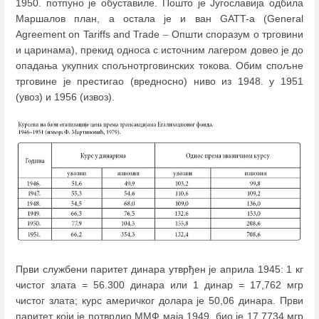
1950. потпуно је обуставиле. Пошто је Југославија одбила
Маршалов план, а остала је и ван GATT-а (General
Agreement on Tariffs and Trade
–
Општи споразум о трговини
и царинама), прекид односа с источним лагером довео је до
опадања укупних спољнотрговинских токова. Обим спољне
трговине је престигао (вредносно) ниво из 1948. у 1951
(увоз) и 1956 (извоз).
Први службени паритет динара утврђен је априла 1945: 1 кг
чистог злата = 56.300 динара или 1 динар = 17,762 мгр
чистог злата; курс америчког долара је 50,06 динара. Први
паритет који је потврдио ММФ маја 1949. био је 17,7734 мгр