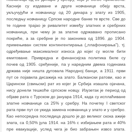
Касније су издаване и друге новчанице обеју врста,
укључујући и новчаницу од 20 динара у злату из 1905,
последњу новчаницу Српске народне банке те врсте. Све до
те године трајао је ривалитет између златних и сребрних
новчаница, при чему је за златне одржавано прописано
покриће, а за сребрне је по законима од 1896. до 1904.
примењиван систем контингентирања („плафонирања"), тј.
одређивање максималног износа до којег су могле бити
емитоване. Привредна и финансијска политика биле су
почев од 1905. сређеније, па у наредним двема годинама
држава није ништа дуговала Народној банци, a 1911. први
пут се појавила дисажија на злато. Балкански ратови, као и
Царински (свињски) рат из којег је Србија изашла ојачана,
нису донели тешкоће српском новцу. Изузетак је период од
објаве рата с Турском до јануара 1914, када су исплаћиване
златне новчанице са 25% у сребру. На почетку I светског
рата први пут се укида замена новчаница у злато и у сребро.
Као непосредна последица дошло је до великог скока ажије
злата, са 0,50% јула 1914. на 16% с избијањем рата и 40%
пре евакуације, услед чега је био забрањен извоз злата.