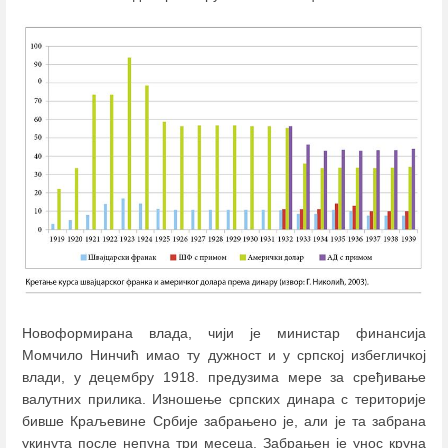
Новоформирана влада, чији је министар финансија
Момчило Нинчић имао ту дужност и у српској избегличкој
влади, у децембру 1918. предузима мере за сређивање
валутних прилика. Изношење српских динара с територије
бивше Краљевине Србије забрањено је, али је та забрана
укинута после непуна три месеца. Забрањен је унос круна