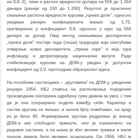
на 0,8
–
2), тиме и распон вредности долара на 556 до 1.264
динара (раније од 150 до 1.200). Резултат је практично
смањење распона вредности курсева „према доле", односно
укидање ранијих коефицијената мањих од 1,75,
претворених у коефицијент 0,8, односно у курс од 556
динара за долар. Овај метод смањивања диспаритета
„према доле" постаје тада (лоша) традиција која омогућава
отварање нових диспаритета „према горе" и која гура
инфлацију и депресијацију националне валуте. Ради
стабилизације курсева на ДОМ-у уведен је допунски
коефицијент од 2,0, претходник обрачунског курса.
На посебним састанцима
–
„круговима" на ДОМ-у, уведеним
јануара 1954, НБЈ ставља на располагање појединим
производним секторима одређену суму девиза за увоз, с тим
да је они споразумно поделе између себе. Карактер и
састав кругова се мењао, а њихов број повећавао, на крају
их је било 80. Формирањем кругова редукован је значај
ДОМ-а као слободног тржишта, оно је ограничено на
редовне састанке, а на њима је због велике тражње и мале
понуде девиза било великих осцилација. Од 1956. НБЈ је