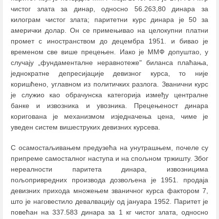
чистог злата за динар, односно 56.263,80 динара за
килограм чистог злата; паритетни курс динара је 50 за
амерички долар. Он се примењивао на целокупни платни
промет с иностранством до децембра 1951. и бивао је
временом све више прецењен. Иако је ММФ допуштао, у
случају „фундаменталне неравнотеже" биланса плаћања,
једнократне депресијације девизног курса, то није
коришћено, углавном из политичких разлога. Званични курс
је служио као обрачунска категорија између централне
банке и извозника и увозника. Прецењеност динара
коригована је механизмом изједначења цена, чиме је
уведен систем вишеструких девизних курсева.
С осамостаљивањем предузећа на унутрашњем, почеле су
припреме самосталног наступа и на спољном тржишту. Због
нереалности паритета динара, извозницима
пољопривредних производа дозвољена је 1951. продаја
девизних прихода множењем званичног курса фактором 7,
што је наговестило девалвацију од јануара 1952. Паритет је
повећан на 337.583 динара за 1 кг чистог злата, односно