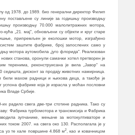
елу од 1978. до 1989. био генерални директор Филип
мену постављене су линије за годишњу производњу
дишњу производњу 70.000 малолитражних мотора,
кућа „21. мај", обновљени су објекти и круг старе
дишње, припремљен је еколошки мотор, изграђено
систем заштите фабрике, број запослених само у
одњу мотора аутомобила „југо флорида". Реализован
0 нових станова, оронули самачки хотел претворен је
им теренима, реконструисана је вила „Јавор" на
0 седишта, дисконт за продају животних намирница.
и били махом радници и њихова деца, а такође је
ог успона фабрике која је израсла у моћан пословни
ика Владе Србије.
-их радило свега две-три стотине радника. Тако су
ставу: Фабрика турбомотора и трансмисија и Фабрика
зводила зупчанике, мењаче за мотокултиваторе и
них током 2007. на свега око 130. Располагала је у
2
са уз те хале површине 4.868 м
, као и ковачницом