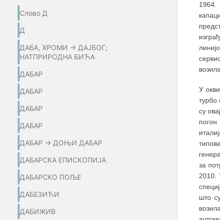
1964.
Слово Д
капац
предс
Д
изгра
ДАБА, ХРОМИ → ДАЈБОГ;
линиј
НАТПРИРОДНА БИЋА
серви
возила
ДАБАР
У окв
ДАБАР
турбо 
ДАБАР
су ова
погон
ДАБАР
итали
ДАБАР → ДОЊИ ДАБАР
типов
генера
ДАБАРСКА ЕПИСКОПИЈА
за пот
2010. 
ДАБАРСКО ПОЉЕ
специ
ДАБЕЗИЋИ
што су
возила
ДАБИЖИВ
аутомо