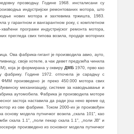
редовну прозводњу. Године 1968. инсталисани су
производња индустријски ремонтованих мотора, што
водње нових мотора и захтевима тржишта, 1983.
ила у гарантном и вангарантном року, с комплетном
-хваћени програми индустријског ремонта мотора,
их прегледа свих типова возила, продаје моторних
ица. Ова фабрика-гигант је производила авио, ауто,
ивницу, своје хотеле, а чак девет предузећа чинила
ММ), која је формирана у оквиру
ДМБ
1970, прво као
у фабрику. Године 1972. отпочела је сарадњу с
 ФММ произведено је преко 450.000 мотора свих
ађевинску механизацију, системе за наводњавање и
абрика аутомобила. Фабрика је производила моторе
весног застоја наставила да ради још неко време од
 мотор из ове фабрике. Током 2000-их је произвођен
а основу модела путничког возила „скала 101", као
омби скала 1.1", „поли пекар скала 1.1", „поли ЈВ" и
аросерије произведено из основног модела путничког