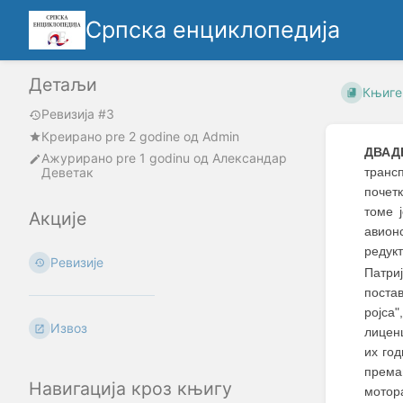
Српска енциклопедија
Детаљи
Књиге
Ревизија #3
Креирано
pre 2 godine
oд
Admin
ДВАД
Ажурирано
pre 1 godinu
од
Александар
Деветак
транс
почет
томе 
Акције
авион
редук
Ревизије
Патриј
поста
ројса"
Извоз
лиценц
их год
према
Навигација кроз књигу
мотор