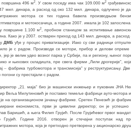
2
2
је површина 496 м
. У свом поседу има чак 109.000 м
грађевинско
 47 мил. динара, а расход од око 132 мил. динара, одлучено је д
итражних мотора се тих година бавила производњом бензи
ултиватора и мотокосачица, а године 2007. имала је 102 запослен
2
лу површине 1.100 м
, пробном станицом за испитивање авионски
на. Како је у 2007. остварен приход од 143 мил. динара, а расход
ву
ДМБ
уђе у процес приватизације. Иако су сви радници отпуште
вило је с радом. Производе се мотори, прибор и делови опреме 
, јер је велик удео возног парка у Србији, па и региону, њеног по
лико и њихових складишта, пре свега фирми „Лили дрогерије", кој
мај
–
фабрика турбомотора и трансмисија" у реструктурисању. Две 
 погони су престајали с радом.
директор „21. маја" био је машински инжењер и пуковник ЈНА Не
ир Веља Милутиновић је поставио темеље фабрици ауто-мотора и 
 је на организационом јачању фабрике. Сретен Пенезић је фабрик
мирани економиста, први је цивилни директор; он је успешно
ав Баришић, а њега Филип Грујић. После Грујићевог првог мандат
о Грујић. Године 2016. отворен је стечајни поступак над 
тражних мотора, која је претходно претворена у акционарско друш