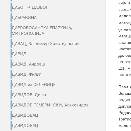
чија 
ДАБОГ → ДАЈБОГ
свега
малол
ДАБРАВИНА
моток
ДАБРОБОСАНСКА ЕПАРХИЈА/
уз ха
МИТРОПОЛИЈА
магаци
саста
ДАВАЦ, Владимир Христијанович
наста
ДАВИД
делове
на ве
ДАВИД, Андраш
„21. 
ДАВИД, Филип
остали
ДАВИД из СЕЛЕНИЦЕ
Први 
Велим
ДАВИДОВ, Динко
радио
ДАВИДОВ ТЕМЕРИНСКИ, Александра
дипло
Радосл
ДАВИДОВАЦ
врати
ДАВИДОВАЦ
малоли