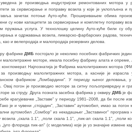
 уведена је производња индустријски ремонтованих мотора у 
итети за сервисирање и поправку возила у које је уклопљена и 
тавља зачетак потоње Ауто-куће. Проширивањем обима произ
ђени су нови капацитети за сервисирање и комплетну поправку воз
ом пружања услуга. У технолошку целину Ауто-куће били су обу
сирања и одржавања возила, лимарско-фарбарских радова, техничк
, као и велепродаја и малопродаја резервних делова.
иру фабрике
ДМБ
постојало је неколико посебних фабричких једин
и малолитражне моторе, имала посебну фабрику алата и опреме, л
ј конгломерат. Најпознатија је Фабрика малолитражних мотора (Ф
 за производњу малолитражних мотора, а касније је израсла 
јанском фабриком „Ломбардини". У периоду њеног деловања, у
а. Овај погон је производио моторе за ситну пољопривредну и гр
торе за струју. Друга позната засебна фабрика у оквиру
ДМБ
је ф
ребе крагујевачке „Заставе" у периоду 1981
–
2008, да би после из
Тако је и чувени „стојадин", „Заставин" аутомобил, имао за погон
јални аутомобил „Сомбор" из некадашњег „Заставиног" програма н
 возила „скала 1.1", „поли скала 1.1", „пик-ап скала 1.1", „поли к
 „југо флорида пик-ап" (с моделима) које је уз значајне измене к
била „југо флорида".