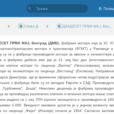
Поли
Слово Д
ДВАДЕСЕТ ПРВИ МАЈ, Бео...
ЕСЕТ
ПРВИ МАЈ, Београд (ДМБ)
, фабрика мотора која је 10. 
портних/тракторских мотора и трансмисија (ФТМТ) у Раковици и 
ку су се у фабрици производили мотори за авионе и хеликоптере
је и фабрика добила име јер је 21. мај био дан Југословенског
ски клипни мотори по лиценци „Валтер" (Чехословачка), млазн
тори за хеликоптере по лиценци „Вестланд" (Енглеска). Направље
арха Димитрија, где је временом оформљен читав индустријски кв
вљене у фабрици биле су из западне Европе и САД. Производило 
, „Турбомека", „Боша". Неколико деценија је фабрика производила
а за производњу различитих клипних и млазних мотора мање снаге
ина радило се с око 70% укупног капацитета и произведено је 165.
шивао 5.000. Вредност имовине досегла је у једном моменту в
а по лиценци „Фијат" (Италија) почела је 1954. Сагласно захтев