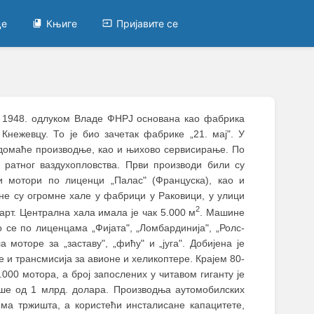
це
Књиге
Пријавите се
XI 1948. одлуком Владе ФНРЈ основана као фабрика
Кнежевцу. То је био зачетак фабрике „21. мај". У
 домаће производње, као и њихово сервисирање. По
 ратног ваздухопловства. Први производи били су
и мотори по лиценци „Палас" (Француска), као и
не су огромне хале у фабрици у Раковици, у улици
2
арт. Централна хала имала је чак 5.000 м
. Машине
се по лиценцама „Фијата", „Ломбардинија", „Ролс-
 моторе за „заставу", „фићу" и „југа". Добијена је
 и трансмисија за авионе и хеликоптере. Крајем 80-
000 мотора, а број запослених у читавом гиганту је
ише од 1 млрд. долара. Производња аутомобилских
има тржишта, а користећи инсталисане капацитете,