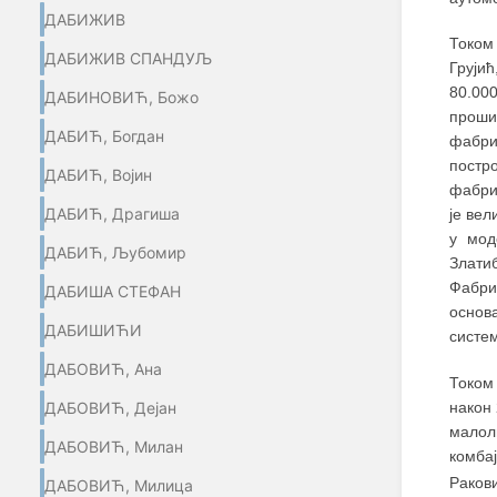
ДАБИЖИВ
Током 
ДАБИЖИВ СПАНДУЉ
Груји
80.00
ДАБИНОВИЋ, Божо
проши
ДАБИЋ, Богдан
фабри
постр
ДАБИЋ, Војин
фабри
ДАБИЋ, Драгиша
је вел
у мод
ДАБИЋ, Љубомир
Злати
Фабри
ДАБИША СТЕФАН
основа
ДАБИШИЋИ
систем
ДАБОВИЋ, Ана
Током
након 
ДАБОВИЋ, Дејан
малол
ДАБОВИЋ, Милан
комбај
Раков
ДАБОВИЋ, Милица