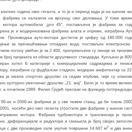
златних година овог гиганта, а то је и период када је на њеном ч
ћ, фабрика се налазила на врхунцу свог деловања. У томе вре
0 мотора аутомобила „југо 45", постављена је фабрика за го
рена је и модернизована фабрика алата и опреме, изграђена Ауто-
ке. Производња ауто-мотора достигла је цифру од 180.000 го
ојење за пречишћавање отпадних вода, постављен електронски 
чком погону увећан је за 2.400, припремљене су линије за произв
ик број пројеката из области друштвеног стандарда. Купљено је 80
еран хотел Б категорије с комерцијалним садржајима и тениск
бору, изграђени су фудбалски стадион, модеран амфитеатар са 22
ка је имала спортско друштво са седам клубова, чији су чланов
но културно-уметничко друштво „21. мај". Било је то време велик
, а почетком 1989. Филип Грујић прелази на функцију потпредседн
 90-их и 2000-их фабрика је у све тежем стању, да би током 2000
2001, носећи део овог гиганта (п)остале две фабрике у њеном са
итражних мотора. Фабрика турбомотора и трансмисија је прои
не, диференцијале и редукторе и смањила је број својих запосле
2
ици с две производне хале укупне површине 14.687 м
и два анек