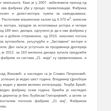
г земљишта. Како је у 2007. забележила приход од
а ова фабрика уђе у процес приватизације. Фабрика
нских и дизел-мотора, пумпи за наводњавање,
2
а. Располаже машинском халом од 4.370 м
, анексом
х мотора, зградом за испитивање ротора и четири
 од 189 мил. динара, одлучено је да и ова фабрика у
ни и добили отпремнине, од 2010, неколико погона
за аутомобиле, укључујући и „Заставине" моторе и
рекла. Део хала је уступљен за продавнице дрогерија
а је 2012. за 163 милиона динара купила предузеће
фабрике из састава „21. маја" су приватизоване, а
над Жиковић, а наследио га је Славко Петрековић.
успешно је водио шест година. Владимир Црнобори
у водио у време великих интеграција. Ђорђе Бркић,
 водио фабрику осам година. Бркића је наследио
а директор је био Љубисав Глигоријевић, а затим се
преосталим погоном фабрике „21 мај", Фабриком
тво.