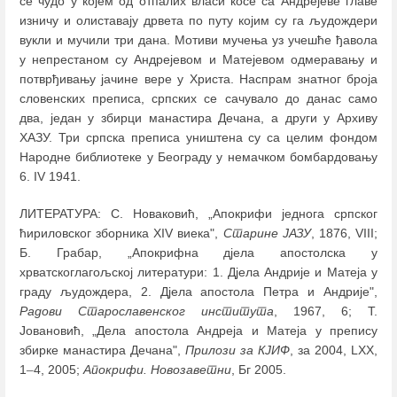
се чудо у којем од отпалих власи косе са Андрејеве главе
изничу и олиставају дрвета по путу којим су га људождери
вукли и мучили три дана. Мотиви мучења уз учешће ђавола
у непрестаном су Андрејевом и Матејевом одмеравању и
потврђивању јачине вере у Христа. Наспрам знатног броја
словенских преписа, српских се сачувало до данас само
два, један у збирци манастира Дечана, а други у Архиву
ХАЗУ. Три српска преписа уништена су са целим фондом
Народне библиотеке у Београду у немачком бомбардовању
6. IV 1941.
ЛИТЕРАТУРА: С. Новаковић, „Апокрифи једнога српског
ћириловског зборника XIV виека",
Старине ЈАЗУ
, 1876, VIII;
Б. Грабар, „Апокрифна дјела апостолска у
хрватскоглагољској литератури: 1. Дјела Андрије и Матеја у
граду људождера, 2. Дјела апостола Петра и Андрије",
Радови Старославенског института
, 1967, 6; Т.
Јовановић, „Дела апостола Андреја и Матеја у препису
збирке манастира Дечана",
Прилози за КЈИФ
, за 2004, LXX,
1
–
4, 2005;
Апокрифи. Новозаветни
, Бг 2005.