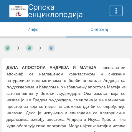
Српска
енциклопедија
Инфо
Садржај
ДЕЛА АПОСТОЛА АНДРЕЈА И МАТЕЈА
, новозаветни
апокриф са наглашеном фантастиком и снажним
натуралистичким мотивима о борби апостола Андреја са
људождерима и ђаволом и о избављењу апостола Матеја из
заточеништва у Земљи људождера. Ова земља, која се
назива још и Градом људождера, смештена је у имагинарни
простор за који се нигде не спомиње где би се одређеније
налазио. Дело је испуњено и епизодама са алегоријским
дијалозима између апостола Андреја и Исуса Христа. Низ
чуда обогаћују сиже апокрифа. Међу најсликовитијим истиче