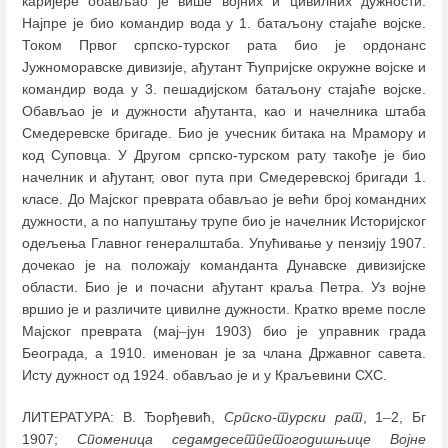
каријере обављао је више војних и цивилних дужности.
Најпре је био командир вода у 1. батаљону стајаће војске.
Током Првог српско-турског рата био је ордонанс
Јужноморавске дивизије, ађутант Ћупријске окружне војске и
командир вода у 3. пешадијском батаљону стајаће војске.
Обављао је и дужности ађутанта, као и начелника штаба
Смедеревске бригаде. Био је учесник битака на Мрамору и
код Суповца. У Другом српско-турском рату такође је био
начелник и ађутант, овог пута при Смедеревској бригади 1.
класе. До Мајског преврата обављао је већи број командних
дужности, а по напуштању трупе био је начелник Историјског
одељења Главног генералштаба. Упућивање у пензију 1907.
дочекао је на положају команданта Дунавске дивизијске
области. Био је и почасни ађутант краља Петра. Уз војне
вршио је и различите цивилне дужности. Кратко време после
Мајског преврата (мај
–
јун 1903) био је управник града
Београда, а 1910. именован је за члана Државног савета.
Исту дужност од 1924. обављао је и у Краљевини СХС.
ЛИТЕРАТУРА: В. Ђорђевић,
Српско-турски рат
, 1
–
2, Бг
1907;
Споменица седамдесетпетогодишњице Војне