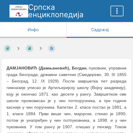
Српска
енциклопедија
Инфо
Садржај
ДАМЈАНОВИЋ (Дамњановић), Богдан
, пуковник, управник
града Београда, државни саветник (Смедерево, 30. III 1855
–
Београд, 12. IX 1929). После завршетка пет разреда
гимназије уписао је Артиљеријску школу (Војну академију),
коју је окончао 1871. као десети у рангу. Завршетком ове
школе промовисан је у чин потпоручника, а три године
касније у чин поручника. Капетан 2. класе постао је 1881, а
1. класе 1884. Први виши чин, мајорски, стекао је 1890;
потом је унапређен у чин потпуковника, а 1898. и у чин
пуковника. У том рангу је 1907. отишао у пензију. Током