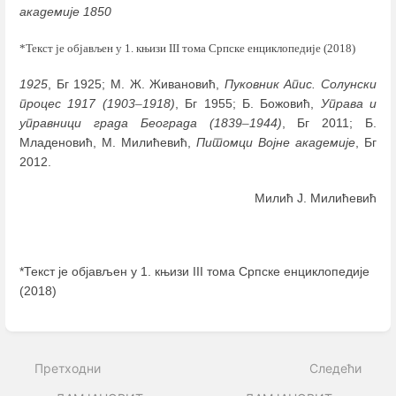
академије 1850
*Текст је објављен у 1. књизи III тома Српске енциклопедије (2018)
1925
, Бг 1925; М. Ж. Живановић,
Пуковник Апис. Солунски
процес 1917 (1903
–
1918)
, Бг 1955; Б. Божовић,
Управа и
управници града Београда (1839
–
1944)
, Бг 2011; Б.
Младеновић, М. Милићевић,
Питомци Војне академије
, Бг
2012.
Милић Ј. Милићевић
*Текст је објављен у 1. књизи III тома Српске енциклопедије
(2018)
Enter
section
select
Претходни
Следећи
mode