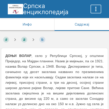
Српска
енциклопедија
Инфо
Садржај
ДОЊИ ВОЛАР
, село у Републици Српској, у општини
Приједор, на Мајдан планини. Назив је мијењан, па се 1921.
назива Волар Српски, а 1948. Волар. Дисперзивног је типа,
сачињено од десет заселака названих по презименима
фамилија које их насељавају. Седам заселака налази се на
лијевој, присојној страни, а три на десној, осојној страни
широке долине ријеке Волар, лијеве притоке Сане. Већина
заселака смјештена је на вишим дијеловима долинских
страна, до висине од 220 м, а само се заселак Сонадер
налази уз долинско дно на око 150 м н.в. Јужно од села је