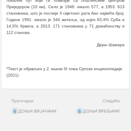
локални пут који га повезује са општинским центром
Приједором (10 км). Село је 1948. имало 577, а 1953. 613
становника, што је послије II свјетског рата био највећи број.
Године 1991. имало је 344 житеља, од којих 83,4% Срба и
14,5% Хрвата, а 2013. 171 становника у 71 домаћинству и
112 станова.
Дејан Шамара
*Текст је објављен у 2. књизи III тома Српске енциклопедије
(2021)
Enter
section
select
Претходни
Следећи
mode
ДОЊИ ВИЈАЧАНИ
ДОЊИ ВРБЉАНИ