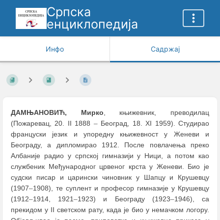
Српска
енциклопедија
Инфо
Садржај
ДАМЊАНОВИЋ, Мирко
, књижевник, преводилац
(Пожаревац, 20. II 1888
–
Београд, 18. XI 1959). Студирао
француски језик и упоредну књижевност у Женеви и
Београду, а дипломирао 1912. После повлачења преко
Албаније радио у српској гимназији у Ници, а потом као
службеник Међународног црвеног крста у Женеви. Био је
судски писар и царински чиновник у Шапцу и Крушевцу
(1907
–
1908), те суплент и професор гимназије у Крушевцу
(1912
–
1914, 1921
–
1923) и Београду (1923
–
1946), са
прекидом у II светском рату, када је био у немачком логору.