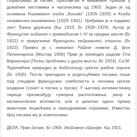
Објављивао је песме, приповетке и књижевне приказе у
домаћим листовима и часописима од 1903. Један је од
оснивача Kњижевног клуба „Косово" (1926
–
1929) и Клуба
независних књижевника (1929
–
1941). Уређивао је и издавао
лист
Ђачка дружина
(Кш 1923, Бг 1928
–
1929). Аутор је
Француске читанке с граматиком I
–
IV
за средње школе (Бг
1922) и приручника
Француски неправилни глаголи
(Бг
1922). Превео је с немачког
Ратне новеле
Д. фон
Лилиенкрона (Мостар 1906) Први је преводио радове Ота
Вајнингера (
Полни проблеми и друге мисли
, Бг 1924). Са М.
Ђуричићем приредио је
Антологију српске ратне лирике
(Бг 1926). После пригодних и родољубивих песама пише
под утицајем француских симболиста и песника српске
модерне (сонет и песма у прози). У његовој интимистичкој
лирици преовлађују суморна расположења, умор и
меланхоличне исповести, али и циничан однос према
животним тешкоћама и свакодневним поразима. Известан
број песама му је компонован.
ДЕЛА:
Прве песме
, Бг 1904;
Интимне строфе
, Кш 1921.