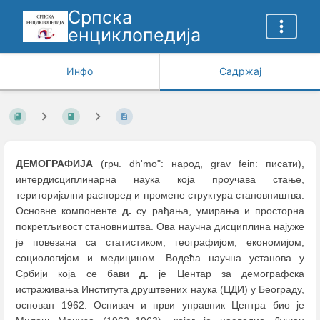
Српска
енциклопедија
Инфо
Садржај
ДЕМОГРАФИЈА
(грч. dh'mo": народ, grav fein: писати),
интердисциплинарна наука која проучава стање,
територијални распоред и промене структура становништва.
Основне компоненте
д.
су рађања, умирања и просторна
покретљивост становништва. Ова научна дисциплина најуже
је повезана са статистиком, географијом, економијом,
социологијом и медицином. Водећа научна установа у
Србији која се бави
д.
је Центар за демографска
истраживања Института друштвених наука (ЦДИ) у Београду,
основан 1962. Оснивач и први управник Центра био је