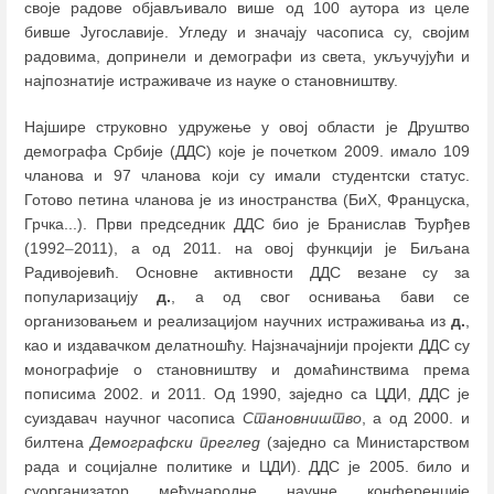
своје радове објављивало више од 100 аутора из целе
бивше Југославије. Угледу и значају часописа су, својим
радовима, допринели и демографи из света, укључујући и
најпознатије истраживаче из науке о становништву.
Најшире струковно удружење у овој области је Друштво
демографа Србије (ДДС) које је почетком 2009. имало 109
чланова и 97 чланова који су имали студентски статус.
Готово петина чланова је из иностранства (БиХ, Француска,
Грчка...). Први председник ДДС био је Бранислав Ђурђев
(1992
–
2011), а од 2011. на овој функцији је Биљана
Радивојевић. Основне активности ДДС везане су за
популаризацију
д.
, а од свог оснивања бави се
организовањем и реализацијом научних истраживања из
д.
,
као и издавачком делатношћу. Најзначајнији пројекти ДДС су
монографије о становништву и домаћинствима према
пописима 2002. и 2011. Од 1990, заједно са ЦДИ, ДДС је
суиздавач научног часописа
Становништво
, а од 2000. и
билтена
Демографски преглед
(заједно са Министарством
рада и социјалне политике и ЦДИ). ДДС је 2005. било и
суорганизатор међународне научне конференције