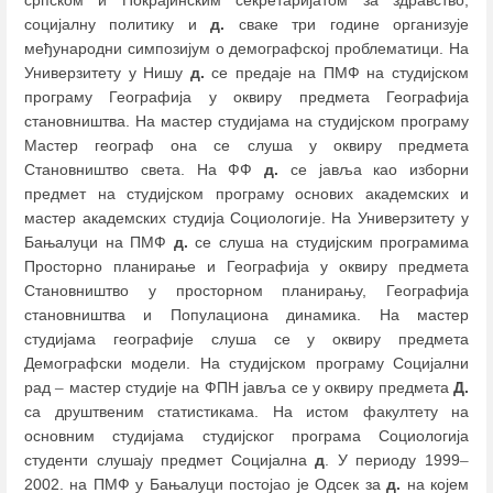
социјалну политику и
д.
сваке три године организује
међународни симпозијум о демографској проблематици. На
Универзитету у Нишу
д.
се предаје на ПМФ на студијском
програму Географија у оквиру предмета Географија
становништва. На мастер студијама на студијском програму
Мастер географ она се слуша у оквиру предмета
Становништво света. На ФФ
д.
се јавља као изборни
предмет на студијском програму основих академских и
мастер академских студија Социологије. На Универзитету у
Бањалуци на ПМФ
д.
се слуша на студијским програмима
Просторно планирање и Географија у оквиру предмета
Становништво у просторном планирању, Географија
становништва и Популациона динамика. На мастер
студијама географије слуша се у оквиру предмета
Демографски модели. На студијском програму Социјални
рад
–
мастер студије на ФПН јавља се у оквиру предмета
Д.
са друштвеним статистикама. На истом факултету на
основним студијама студијског програма Социологија
студенти слушају предмет Социјална
д
. У периоду 1999
–
2002. на ПМФ у Бањалуци постојао је Одсек за
д.
на којем