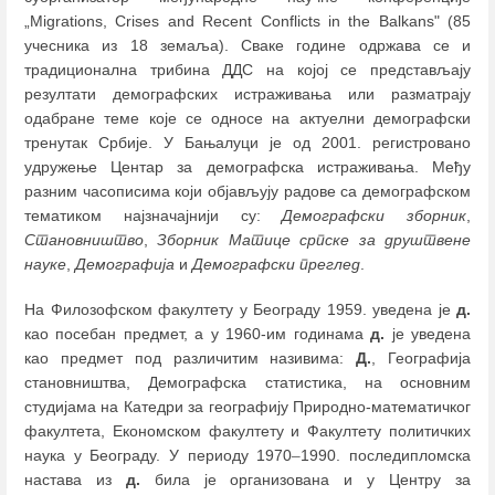
„Migrations, Crises and Recent Conflicts in the Balkans" (85
учесника из 18 земаља). Сваке године одржава се и
традиционална трибина ДДС на којој се представљају
резултати демографских истраживања или разматрају
одабране теме које се односе на актуелни демографски
тренутак Србије. У Бањалуци је од 2001. регистровано
удружење Центар за демографска истраживања. Међу
разним часописима који објављују радове са демографском
тематиком најзначајнији су:
Демографски зборник
,
Становништво
,
Зборник Матице српске за друштвене
науке
,
Демографија
и
Демографски преглед
.
На Филозофском факултету у Београду 1959. уведена је
д.
као посебан предмет, а у 1960-им годинама
д.
је уведена
као предмет под различитим називима:
Д.
, Географија
становништва, Демографска статистика, на основним
студијама на Катедри за географију Природно-математичког
факултета, Економском факултету и Факултету политичких
наука у Београду. У периоду 1970
–
1990. последипломска
настава из
д.
била је организована и у Центру за