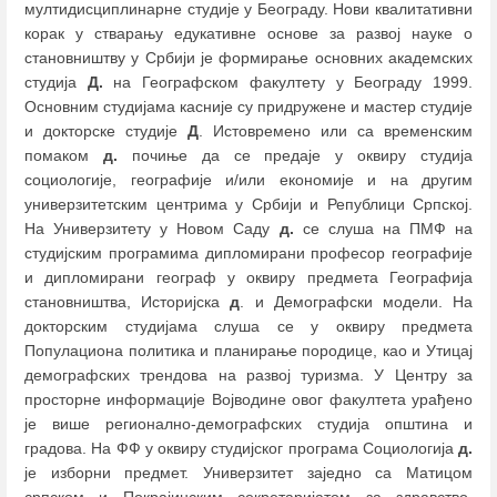
мултидисциплинарне студије у Београду. Нови квалитативни
корак у стварању едукативне основе за развој науке о
становништву у Србији је формирање основних академских
студија
Д.
на Географском факултету у Београду 1999.
Основним студијама касније су придружене и мастер студије
и докторске студије
Д
. Истовремено или са временским
помаком
д.
почиње да се предаје у оквиру студија
социологије, географије и/или економије и на другим
универзитетским центрима у Србији и Републици Српској.
На Универзитету у Новом Саду
д.
се слуша на ПМФ на
студијским програмима дипломирани професор географије
и дипломирани географ у оквиру предмета Географија
становништва, Историјска
д
. и Демографски модели. На
докторским студијама слуша се у оквиру предмета
Популациона политика и планирање породице, као и Утицај
демографских трендова на развој туризма. У Центру за
просторне информације Војводине овог факултета урађено
је више регионално-демографских студија општина и
градова. На ФФ у оквиру студијског програма Социологија
д.
је изборни предмет. Универзитет заједно са Матицом
српском и Покрајинским секретаријатом за здравство,