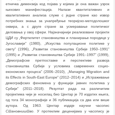
етничка димензија код појава у којима је она важан узрок
њихових манифестација. Налази квантитативних и
квалитативних анализа служе с једне стране као извор
потребних знања за унапређење теоријско-методолошког
оквира, а с друге стране за усмеравање политичког
деловања у овој сфери. Најзначајнији реализовани пројекти
ЦДИ су „Фертилитет становништва и планирање породице у
Југославији" (1980), „Искуства популационе политике у
свету" (1996), „Развитак становништва Србије 1950
–
1991"
(1995) и „Развитак становништва Србије 1991
–
1997" (1999),
„Демографске претпоставке и перспективе развоја
становништва Србије у условима савремених социо-
економских процеса" (2006
–
2010), „Managing Migration and
its Effects in South-East Europe" (2012
–
2014) и „Истраживање
демографских феномена у функцији јавних политика у
Србији" (2011
–
2018). Резултат рада на различитим
пројектима чији је носилац био Центар је 70 издатих књига,
од тога 34 монографије и 36 публикација са два или више
аутора. Од 1963. Центар издаје научни часопис
Становништво
. У протеклим деценијама у часопису је