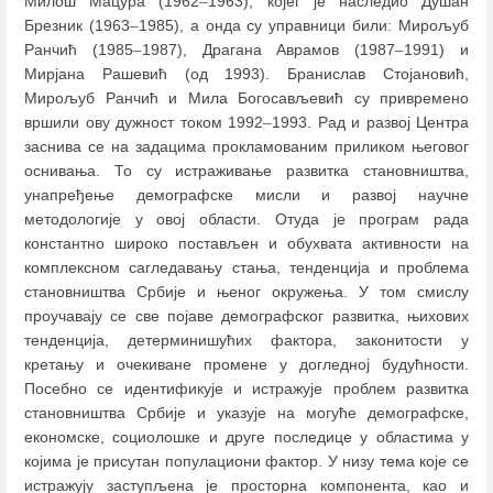
Милош Мацура (1962
–
1963), којег је наследио Душан
Брезник (1963
–
1985), а онда су управници били: Мирољуб
Ранчић (1985
–
1987), Драгана Аврамов (1987
–
1991) и
Мирјана Рашевић (од 1993). Бранислав Стојановић,
Мирољуб Ранчић и Мила Богосављевић су привремено
вршили ову дужност током 1992
–
1993. Рад и развој Центра
заснива се на задацима прокламованим приликом његовог
оснивања. То су истраживање развитка становништва,
унапређење демографске мисли и развој научне
методологије у овој области. Отуда је програм рада
константно широко постављен и обухвата активности на
комплексном сагледавању стања, тенденција и проблема
становништва Србије и њеног окружења. У том смислу
проучавају се све појаве демографског развитка, њихових
тенденција, детерминишућих фактора, законитости у
кретању и очекиване промене у догледној будућности.
Посебно се идентификује и истражује проблем развитка
становништва Србије и указује на могуће демографске,
економске, социолошке и друге последице у областима у
којима је присутан популациони фактор. У низу тема које се
истражују заступљена је просторна компонента, као и