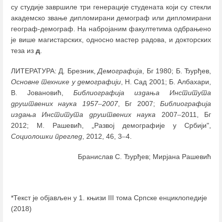
су студије завршиле три генерације студената који су стекли
академско звање дипломирани демограф или дипломирани
географ-демограф. На набројаним факултетима одбрањено
је више магистарских, односно мастер радова, и докторских
теза из
д
.
ЛИТЕРАТУРА: Д. Брезник,
Демографија
, Бг 1980; Б. Ђурђев,
Основне технике у демографији
, Н. Сад 2001; Б. Албахари,
В. Јовановић,
Библиографија издања Института
друштвених наука 1957
–
2007
, Бг 2007;
Библиографија
издања Института друштвених наука
2007
–
2011, Бг
2012; М. Рашевић, „Развој демографије у Србији",
Социолошки преглед
, 2012, 46, 3
–
4.
Бранислав С. Ђурђев; Мирјана Рашевић
*Текст је објављен у 1. књизи III тома Српске енциклопедије
(2018)