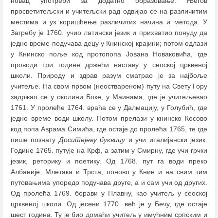
новац употреби за додатно образовање. Његов
просветитељски и учитељски рад одвијао се на различитим
местима и уз коришћење различитих начина и метода. У
Загребу je 1760. учио латински језик и прихватио понуду да
једно време подучава децу у Книнској крајини; потом одлази
у Книнско поље код протопопа Јована Новаковића, где
проводи три године држећи наставу у сеоској црквеној
школи. Природу и здрав разум сматрао је за најбоље
учитеље. На свом првом (неоствареном) путу на Свету Гору
задржао се у околини Боке, у Маинама, где је учитељевао
1761. У пролеће 1764. враћа се у Далмацију, у Голубић, где
једно време води школу. Потом прелази у книнско Косово
код попа Аврама Симића, где остаје до пролећа 1765, те где
пише познату
Доситејеву буквицу
и учи италијански језик.
Године 1765. путује на Крф, а затим у Смирну, где учи грчки
језик, реторику и поетику. Од 1768. пут га води преко
Албаније, Млетака и Трста, поново у Книн и на свим тим
путовањима упоредо подучава друге, а и сам учи од других.
Од пролећа 1769. борави у Плавну, као учитељ у сеоској
црквеној школи. Од јесени 1770. већ је у Бечу, где остаје
шест година. Ту је био домаћи учитељ у имућним српским и