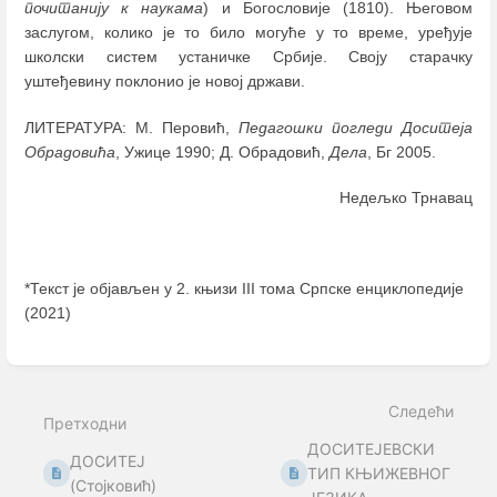
почитанију к наукама
) и Богословије (1810). Његовом
заслугом, колико је то било могуће у то време, уређује
школски систем устаничке Србије. Своју старачку
уштеђевину поклонио је новој држави.
ЛИТЕРАТУРА: М. Перовић,
Педагошки погледи Доситеја
Обрадовића
, Ужице 1990; Д. Обрадовић,
Дела
, Бг 2005.
Недељко Трнавац
*Текст је објављен у 2. књизи III тома Српске енциклопедије
(2021)
Enter
section
select
Следећи
mode
Претходни
ДОСИТЕЈЕВСКИ
ДОСИТЕЈ
ТИП КЊИЖЕВНОГ
(Стојковић)