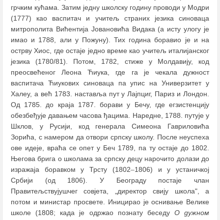
грчким кућама. Затим једну школску годину проводи у Модри
(1777) као васпитач и учитељ страних језика синоваца
митрополита Вићентија Јовановића Видака (а исту улогу је
имао и 1788, али у Пожуну). Тих година боравио је и на
острву Хиос, где остаје једно време као учитељ италијанског
језика (1780/81). Потом, 1782, стиже у Молдавију, код
преосвећеног Леона Ћиука, где га је чекала дужност
васпитача Ћиукових синоваца па упис на Универзитет у
Халеу, а већ 1783. наставља пут у Лајпциг, Париз и Лондон.
Од 1785. до краја 1787. борави у Бечу, где егзистенцију
обезбеђује давањем часова ђацима. Наредне, 1788. путује у
Шклов, у Русији, код генерала Симеона Гавриловића
Зорића, с намером да отвори српску школу. После неуспеха
ове идеје, враћа се опет у Беч 1789, па ту остаје до 1802.
Његова брига о школама за српску децу нарочито долази до
изражаја боравком у Трсту (1802
–
1806) и у устаничкој
Србији (од 1806). У Београду постаје члан
Правитељствујушчег совјета, „директор свију школа", а
потом и министар просвете. Иницирао је оснивање Велике
школе (1808; када је одржао познату беседу
О дужном