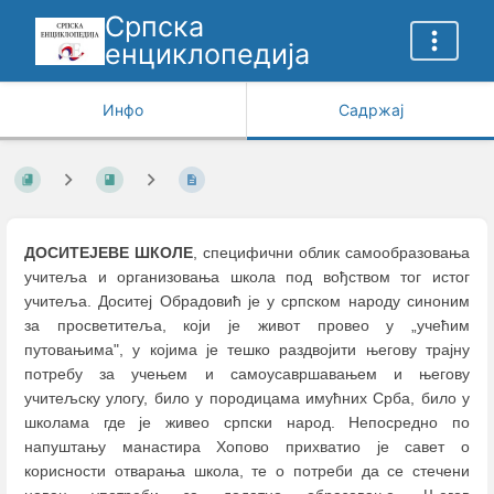
Српска
енциклопедија
Инфо
Садржај
ДОСИТЕЈЕВЕ ШКОЛЕ
, специфични облик самообразовања
учитеља и организовања школа под вођством тог истог
учитеља. Доситеј Обрадовић је у српском народу синоним
за просветитеља, који је живот провео у „учећим
путовањима", у којима је тешко раздвојити његову трајну
потребу за учењем и самоусавршавањем и његову
учитељску улогу, било у породицама имућних Срба, било у
школама где је живео српски народ. Непосредно по
напуштању манастира Хопово прихватио је савет о
корисности отварања школа, те о потреби да се стечени