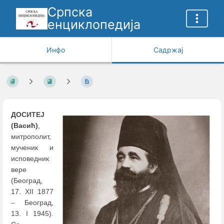
Српска
енциклопедија
Инфо
Садржај
ДОСИТЕЈ
(Васић)
,
митрополит,
мученик и
исповедник
вере
(Београд,
17. XII 1877
–
Београд,
13. I 1945).