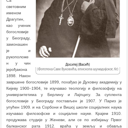
Са
световним
именом
Драгутин,
као ученик
богословије
у Београду,
замонашен
је и
рукоположе
н у чин
јерођакона
1898. Након
завршене богословије 1899, похађао је Духовну академију у
Кијеву 1900
–
1904, те изучавао теологију и филозофију на
универзитетима у Берлину и Лајпцигу. За суплента
богословије у Београду постављен је 1907. У Париз је
упућен 1909. и на Сорбони и Вишој школи социјалних наука
изучавао филозофске и социјалне науке. Крајем 1910.
продужава студије у Женеви, али се по избијању Првог
балканског рата 1912. враћа у земљу и обавља