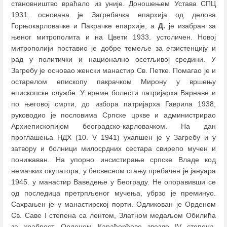
становништво враћало из уније. Доношењем Устава СПЦ
1931. основана је Загребачка епархија од делова
Горњокарловачке и Пакрачке епархије, а
Д.
је изабран за
њеног митрополита и на Цвети 1933. устоличен. Новој
митрополији поставио је добре темеље за егзистенцију и
рад у политички и национално осетљивој средини. У
Загребу је основао женски манастир Св. Петке. Помагао је и
остарелом епископу пакрачком Мирону у вршењу
епископске службе. У време болести патријарха Варнаве и
по његовој смрти, до избора патријарха Гаврила 1938,
руководио је пословима Српске цркве и администрирао
Архиепископијом београдско-карловачком. На дан
проглашења НДХ (10. V 1941) ухапшен је у Загребу и у
затвору и болници милосрдних сестара свирепо мучен и
понижаван. На упорно инсистирање српске Владе код
немачких окупатора, у бесвесном стању пребачен је јануара
1945. у манастир Ваведење у Београду. Не опоравивши се
од последица претрпљеног мучења, убрзо је преминуо.
Сахрањен је у манастирској порти. Одликован је Орденом
Св. Саве I степена са лентом, Златном медаљом Обилића
за храброст, Орденом Карађорђеве звезде IV степена,