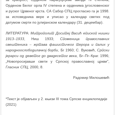
Орденом Белог орла IV степена и орденима југословенског
и руског Црвеног крста. СА Сабор СПЦ прогласио га је 1998.
за исповедника вере и уписао у календар светих под
датумом смрти по јулијанском календару (31. децембар).
ЛИТЕРАТУРА:
Митрополит Доситеј Васић епископ нишки
1913
–
1933
, Ниш 1933;
Споменица православних
свештеника
–
жртава фашистичког терора и палих у
народноослободилачкој борби
, Бг 1960; С. Вуковић,
Српски
јерарси од деветог до двадесетог века
, Бг
–
Пг
–
Краг. 1996;
„Новопросијавши свети у Српској православној цркви",
Гласник СПЦ
, 2000, 8.
Радомир Милошевић
*Текст је објављен у 2. књизи III тома Српске енциклопедије
(2021)
Enter