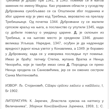
Требиње је дошао пре 1341, а 1343. помиње се и његов
заменик по имену Медош. Као управник области у суседству
Дубровника сукобљавао се са Општином због поданика и
због царине коју је увео код Требиња, вероватно на прелазу
Требишњице. Од почетка 1344. Дубровчани су се жалили
српском краљу на њега, а посланство су упутили 1345, када
су добили повељу о укидању царине.
Д.
је склоњен из
Требиња, а на његово место је средином 1346. дошао
великаш Угљеша. Наредне, 1347, осуђен је да надокнади
вредност једног коња узетог у Конавлима, а 1349. је боравио
у Дубровнику, када се у изворима последњи пут помиње.
Имао је браћу: тепчију Степка, жупана Вратка и Ненца
Чихорића, који је такође имао сина
Д.
Породица се преко
Ненца ородила са Санковићима, јер се он оженио сестром
Санка Милтеновића.
ИЗВОР: Љ. Стојановић,
Стари српски записи и натписи
, I,
Бг 1902.
ЛИТЕРАТУРА: К. Јиречек, „Властела хумска на натпису у
Величанима",
Зборник Константина Јиречека
, 1959, 1; С.