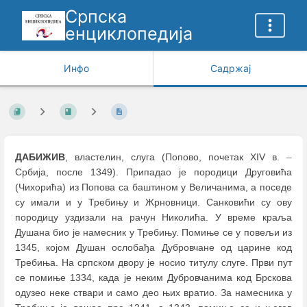
Српска
енциклопедија
Инфо
Садржај
ДАБИЖИВ
, властелин, слуга (Попово, почетак XIV в.
–
Србија, после 1349). Припадао је породици Друговића
(Чихорића) из Попова са баштином у Величанима, а поседе
су имали и у Требињу и Жрновници. Санковићи су ову
породицу уздизали на рачун Николића. У време краља
Душана био је намесник у Требињу. Помиње се у повељи из
1345, којом Душан ослобађа Дубровчане од царине код
Требиња. На српском двору је носио титулу слуге. Први пут
се помиње 1334, када је неким Дубровчанима код Брскова
одузео неке ствари и само део њих вратио. За намесника у