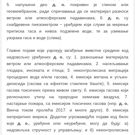
5. напуњени део
д. о.
покривен је глином или
геомембраном, ради спречавања да се материјал разноси
ветром или атмосферским падавинама; 6.
д. о.
су
снабдевене пиезометром − уређајем који служи за мерење
притиска гаса и нивоа подземне воде, те за узимање
узорака гаса и воде (слика).
Главне појаве које узрокују загађење животне средине код
недовољно уређених
д. о.
су: 1. разношење материјала
ветром или атмосферским падавинама; 2. насељавање
глодара, инсеката и птица; 3. неконтролисана миграција
процедних вода и/или гасова; 4. емисија метана и угљен-
диоксида (гасова са ефектом стаклене баште); 5. емисија
гасова токсичних према живом свету; 6. емисија гасова који
регионално утичу на природни хемизам ваздуха; 7.
настајање пожара, са емисијом токсичних гасова (нпр.
д. о.
Винча током пролећа 2017. и многе друге); 8. емисија
непријатних мириса. Додатне угрожавајуће појаве код било
које
д. о.
, уређене или неуређене, могу да буду: а)
недовољна стручност у управљању; и б) неконтролисана