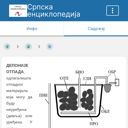
Српска
енциклопедија
Инфо
Садржај
ДЕПОНИЈЕ
ОТПАДА
,
одлагалишта
отпадног
материјала
која могу да
буду
неуређена
(дивља) или
уређена. У