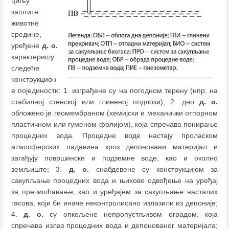
циљу
заштитe
животне
средине,
уређене
д. о.
карактеришу
следеће
конструкцион
е појединости: 1. изграђене су на погодном терену (нпр. на
стабилној стенској или глиненој подлози); 2. дно
д. о.
обложено је геомембраном (хемијски и механички отпорном
пластичном или гуменом фолијом), која спречава понирање
процедних вода. Процедне воде настају проласком
атмосферских падавина кроз депоновани материјал и
загађују површинске и подземне воде, као и околно
земљиште; 3.
д. о.
снабдевене су конструкцијом за
сакупљање процедних вода и њихово одвођење на уређај
за пречишћавање, као и уређајем за сакупљање насталих
гасова, који би иначе неконтролисано излазили из депоније;
4.
д. о.
су опкољене непропустљивом оградом, која
спречава излаз процедних вода и депонованог материјала;