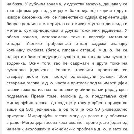
најбржа. У дубљим зонама, у одсуству ваздуха, дешавају се
трансформације под утицајем бактерија које користе друге
изворе кисеоника или се првенствено одвија ферментација
биоразградљивог материјала са емисијом угљен-диоксида и
метана, сумпор-водоника и других токсичних једињења. У
обема зонама, истовремено тече и корозија металног
отпада. Уколико грађевински отпад садржи значајну
количину сулфата (бетон, гипсани отпаци), у
д. о.
ће се
одвијати обимна редукција сулфата, са стварањем сумпор-
водоника. Осим тога, гас ће садржати и друга токсична
сумпорна једињења. Уопште, гасовити производи се
стварају докле год постоје одговарајући услови. Због
стварања гасова, у
д. о.
настаје притисак под чијим утицајем
гасови теже да излазе на површину и/или да мигрирају кроз
подземље. Према томе, емисија
д. о.
представља скуп
мигрирајућих гасова. До сада је у гасу утврђено присуство
више од 500 једињења, а од тога је око 90 универзално
присутно. Мигрирајући гасови могу да улазе и у оближње
зграде. Миграција гасова кроз околне терене јесте један од
највећих еколошких и економских проблема
д. о.
и зато се