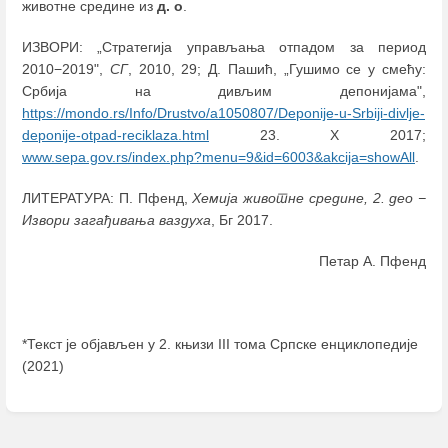
животне средине из
д. о
.
ИЗВОРИ: „Стратегија управљања отпадом за период
2010−2019",
СГ
, 2010, 29; Д. Пашић, „Гушимо се у смећу:
Србија на дивљим депонијама",
https://mondo.rs/Info/Drustvo/a1050807/Deponije-u-Srbiji-divlje-
deponije-otpad-reciklaza.html
23. Х 2017;
www.sepa.gov.rs/index.php?menu=9&id=6003&akcija=showAll
.
ЛИТЕРАТУРА: П. Пфенд,
Хемија животне средине, 2. део −
Извори загађивања ваздуха
, Бг 2017.
Петар А. Пфенд
*Текст је објављен у 2. књизи III тома Српске енциклопедије
(2021)
Enter
section
select