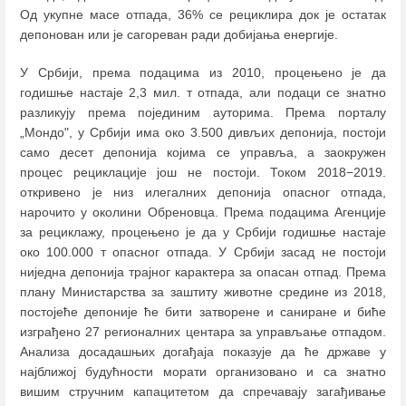
Од укупне масе отпада, 36% се рециклира док је остатак
депонован или је сагореван ради добијања енергије.
У Србији, према подацима из 2010, процењено је да
годишње настаје 2,3 мил. т отпада, али подаци се знатно
разликују према појединим ауторима. Према порталу
„Мондо", у Србији има око 3.500 дивљих депонија, постоји
само десет депонија којима се управља, а заокружен
процес рециклације још не постоји. Током 2018−2019.
откривено је низ илегалних депонија опасног отпада,
нарочито у околини Обреновца. Према подацима Агенције
за рециклажу, процењено је да у Србији годишње настаје
око 100.000 т опасног отпада. У Србији засад не постоји
ниједна депонија трајног карактера за опасан отпад. Према
плану Министарства за заштиту животне средине из 2018,
постојеће депоније ће бити затворене и саниране и биће
изграђено 27 регионалних центара за управљање отпадом.
Анализа досадашњих догађаја показује да ће државе у
најближој будућности морати организовано и са знатно
вишим стручним капацитетом да спречавају загађивање