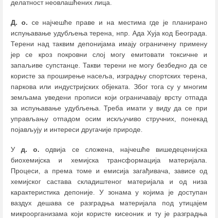
делатност неовлашћених лица.
Д. о.
се најчешће праве и на местима где је планирано
испуњавање удубљења терена, нпр. Ада Хуја код Београда.
Терени над таквим депонијама имају ограничену примену
јер се кроз покровни слој могу емитовати токсичне и
запаљиве супстанце. Такви терени не могу безбедно да се
користе за проширење насеља, изградњу спортских терена,
паркова или индустријских објеката. Због тога су у многим
земљама уведени прописи који ограничавају врсту отпада
за испуњавање удубљења. Треба имати у виду да се при
управљању отпадом осим искључиво стручних, понекад
појављују и интереси другачије природе.
У
д. о.
одвија се сложена, најчешће вишедеценијска
биохемијска и хемијска трансформација материјала.
Процеси, а према томе и емисија загађивача, зависе од
хемијског састава складиштеног материјала и од низа
карактеристика депоније. У зонама у којима је доступан
ваздух дешава се разградња материјала под утицајем
микроорганизама који користе кисеоник и ту је разградња