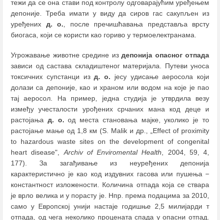
тежи да се она стави под контролу одговарајућим уређењем
депоније. Треба имати у виду да сиров гас сакупљен из
уређених
д. о.
, после пречишћавања представља врсту
биогаса, који се користи као гориво у термоелектранама.
Угрожавање животне средине из
депонија опасног отпада
зависи од састава складиштеног материјала. Путеви уноса
токсичних супстанци из
д. о.
јесу удисање аеросола који
долази са депоније, као и храном или водом на које је пао
тај аеросол. На пример, једна студија је утврдила везу
између учесталости урођених срчаних мана код деце и
растојања
д. о.
од места становања мајке, уколико је то
растојање мање од 1,8 км (S. Malik и др., „Effect of proximity
to hazardous waste sites on the development of congenital
heart disease",
Archiv of Enviromental Health
, 2004, 59, 4,
177). За загађивање из неуређених депонија
карактеристично је као код издувних гасова или пушења −
константност изложености. Количина отпада која се ствара
је врло велика и у порасту је. Нпр. према подацима за 2010,
само у Европској унији настаје годишње 2,5 милијарди т
отпада, од чега неколико процената спада у опасни отпад.