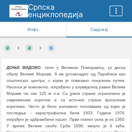
Српска
енциклопедија
Инфо
Садржај
ДОЊЕ ВИДОВО
, село у Великом Поморављу, уз десну
обалу Велике Мораве, 9 км југозападно од Параћина као
општинског центра, с којим је повезано локалним путем.
Насеље је компактно, изграђено у алувијалној равни Велике
Мораве на око 125 м н.в. Са јужне стране ограничено је
савременим коритом а са источне стране фосилним
коритима. Често је било изложено поплавама од којих је
последња
–
карастрофална била 1933. Године 1976.
изграђен је одбрамбени насип. Први помен села је из 1360.
У време Велике сеобе Срба 1690. имало је 6 кућа.