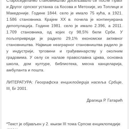
Староседелачко становништво досељавало се после Првог
и Другог српског устанка са Косова и Метохије, из Топлице и
Македоније. Године 1844. село је имало 75 кућа, а 1921.
1.586 становника. Крајем XX в. почела је континуирана
депопулација. Године 1981. село је имало 2.396, а 2011.
1.709 становника, од којих су 98,5% били Срби. У
пољопривреди је радило 29,1% економски активног
становништва. Највише неаграрног становништва радило је
у индустрији, трговини и грађевинарству у околним
градовима. У селу се налазе православна црква, основна
школа, дом културе, библиотека, месна канцеларија,
амбуланта и пошта.
ЛИТЕРАТУРА:
Географска енциклопедија насеља Србије
,
III, Бг 2001.
Драгица Р. Гатарић
*Текст је објављен у 2. књизи III тома Српске енциклопедије