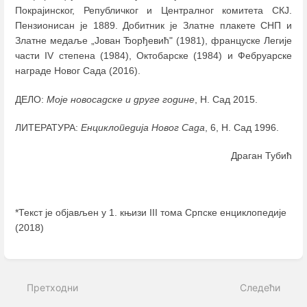
Покрајинског, Републичког и Централног комитета СКЈ.
Пензионисан је 1889. Добитник је Златне плакете СНП и
Златне медаље „Јован Ђорђевић" (1981), француске Легије
части IV степена (1984), Октобарске (1984) и Фебруарске
награде Новог Сада (2016).
ДЕЛО:
Моје новосадске и друге године
, Н. Сад 2015.
ЛИТЕРАТУРА:
Енциклопедија Новог Сада
, 6, Н. Сад 1996.
Драган Тубић
*Текст је објављен у 1. књизи III тома Српске енциклопедије
(2018)
Enter
section
select
Претходни
Следећи
mode