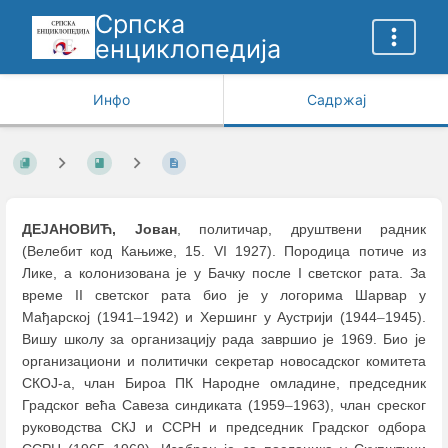
Српска
енциклопедија
Инфо
Садржај
ДЕЈАНОВИЋ, Јован
, политичар, друштвени радник
(Велебит код Кањиже, 15. VI 1927). Породица потиче из
Лике, а колонизована је у Бачку после I светског рата. За
време II светског рата био је у логорима Шарвар у
Мађарској (1941
–
1942) и Хершинг у Аустрији (1944
–
1945).
Вишу школу за организацију рада завршио је 1969. Био је
организациони и политички секретар новосадског комитета
СКОЈ-а, члан Бироа ПК Народне омладине, председник
Градског већа Савеза синдиката (1959
–
1963), члан среског
руководства СКЈ и ССРН и председник Градског одбора