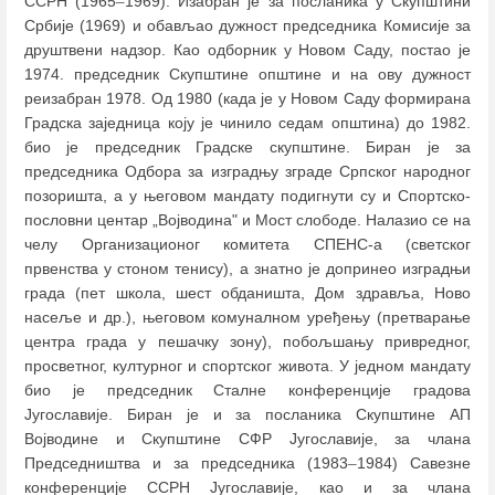
ССРН (1965
–
1969). Изабран је за посланика у Скупштини
Србије (1969) и обављао дужност председника Комисије за
друштвени надзор. Као одборник у Новом Саду, постао је
1974. председник Скупштине општине и на ову дужност
реизабран 1978. Од 1980 (када је у Новом Саду формирана
Градска заједница коју је чинило седам општина) до 1982.
био је председник Градске скупштине. Биран је за
председника Одбора за изградњу зграде Српског народног
позоришта, а у његовом мандату подигнути су и Спортско-
пословни центар „Војводина" и Мост слободе. Налазио се на
челу Организационог комитета СПЕНС-а (светског
првенства у стоном тенису), а знатно је допринео изградњи
града (пет школа, шест обданишта, Дом здравља, Ново
насеље и др.), његовом комуналном уређењу (претварање
центра града у пешачку зону), побољшању привредног,
просветног, културног и спортског живота. У једном мандату
био је председник Сталне конференције градова
Југославије. Биран је и за посланика Скупштине АП
Војводине и Скупштине СФР Југославије, за члана
Председништва и за председника (1983
–
1984) Савезне
конференције ССРН Југославије, као и за члана