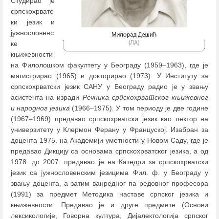
Студирао је
српскохрватс
ки језик и
јужнословенс
ке
књижевности
на Филолошком факултету у Београду (1959
–
1963), где је
магистрирао (1965) и докторирао (1973). У Институту за
српскохрватски језик САНУ у Београду радио је у звању
асистента на изради
Речника српскохрватског књижевног
и народног језика
(1966
–
1975). У том периоду је две године
(1967
–
1969) предавао српскохрватски језик као лектор на
универзитету у Клермон Ферану у Француској. Изабран за
доцента 1975. на Академији уметности у Новом Саду, где је
предавао Дикцију са основама српскохрватског језика, а од
1978. до 2007. предавао је на Катедри за српскохрватски
језик са јужнословенским језицима Фил. ф. у Београду у
звању доцента, а затим ванредног па редовног професора
(1991) за предмет Методика наставе српског језика и
књижевности. Предавао је и друге предмете (Основи
лексикологије, Говорна култура, Дијалектологија српског