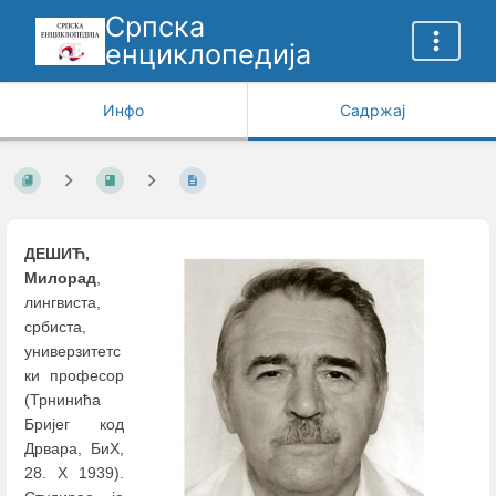
Српска
енциклопедија
Инфо
Садржај
ДЕШИЋ,
Милорад
,
лингвиста,
србиста,
универзитетс
ки професор
(Трнинића
Бријег код
Дрвара, БиХ,
28. X 1939).