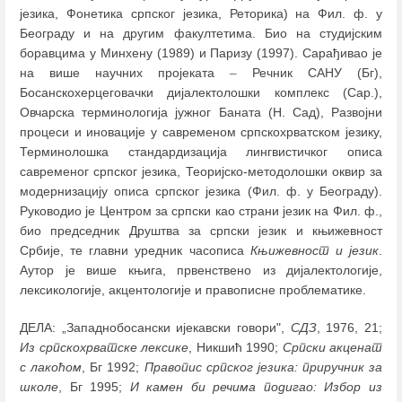
језика, Фонетика српског језика, Реторика) на Фил. ф. у
Београду и на другим факултетима. Био на студијским
боравцима у Минхену (1989) и Паризу (1997). Сарађивао је
на више научних пројеката
–
Речник САНУ (Бг),
Босанскохерцеговачки дијалектолошки комплекс (Сар.),
Овчарска терминологија јужног Баната (Н. Сад), Развојни
процеси и иновације у савременом српскохрватском језику,
Терминолошка стандардизација лингвистичког описа
савременог српског језика, Теоријско-методолошки оквир за
модернизацију описа српског језика (Фил. ф. у Београду).
Руководио је Центром за српски као страни језик на Фил. ф.,
био председник Друштва за српски језик и књижевност
Србије, те главни уредник часописа
Књижевност и језик
.
Аутор је више књига, првенствено из дијалектологије,
лексикологије, акцентологије и правописне проблематике.
ДЕЛА: „Западнобосански ијекавски говори",
СДЗ
, 1976, 21;
Из српскохрватске лексике
, Никшић 1990;
Српски акценат
с лакоћом
, Бг 1992;
Правопис српског језика: приручник за
школе
, Бг 1995;
И камен би речима подигао: Избор из