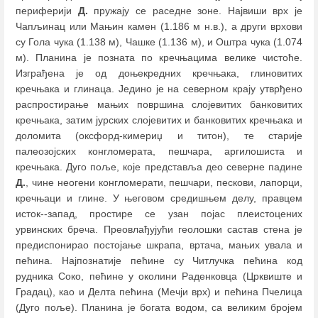
периферији
Д.
пружају се раседне зоне. Највиши врх је
Чапљинац или Мањин камен (1.186 м н.в.), а други врхови
су Гола чука (1.138 м), Чашке (1.136 м), и Оштра чука (1.074
м). Планина је позната по кречњацима велике чистоће.
Изграђена је од доњекредних кречњака, глиновитих
кречњака и глинаца. Једино је на северном крају утврђено
распростирање мањих површина слојевитих банковитих
кречњака, затим јурских слојевитих и банковитих кречњака и
доломита (оксфорд-кимериџ и титон), те старије
палеозојских конгломерата, пешчара, аргилошиста и
кречњака. Дуго поље, које представља део северне падине
Д.
, чине неогени конгломерати, пешчари, пескови, лапорци,
кречњаци и глине. У његовом средишњем делу, правцем
исток--запад, простире се узан појас плеистоцених
урвинских бреча. Преовлађујући геолошки састав стена је
предиспонирао постојање шкрапа, вртача, мањих увала и
пећина. Најпознатије пећине су Читлучка пећина код
рудника Соко, пећине у околини Раденковца (Црквиште и
Градац), као и Делта пећина (Мечји врх) и пећина Пчелица
(Дуго поље). Планина је богата водом, са великим бројем