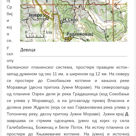
ој
Ср
биј
и
кој
а
се,
у
скл
опу
Балканског планинског система, простире правцем исток
–
запад дужином од око 11 км, а ширином од 12 км. На северу
се простире до Сокобањске котлине и кањона реке
Моравице (десна притока Јужне Мораве). На северозападу
од планине Озрен дели је река Градашница (код Сокобање
се улива у Моравицу), а на југозападу превој Власина и
долина реке Ждрело (која се као Гојмановачка река улива у
Топоничку реку, десну притоку Јужне Мораве). Јужни крај
Д.
завршава се стрмим одсецима, јужно од којих су села
Галибабинац, Божинац и Бели Поток. На истоку планина се
простире до Књажевачке котлине. На јужној и источној