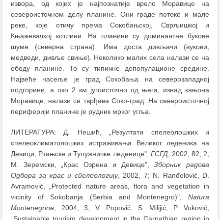
извора, од којих је најпознатије врело Моравице на
североисточном делу планине. Они граде потоке и мале
реке, које отичу према Сокобањској, Сврљишкој и
Књажевачкој котлини. На планини су доминантне букове
шуме (северна страна). Има доста дивљачи (вукови,
медведи, дивље свиње). Неколико малих села налази се на
ободу планине. То су типичне депопулационе средине.
Највеће насеље је град Сокобања на северозападној
подгорини, а око 2 км југоисточно од њега, изнад кањона
Моравице, налази се тврђава Соко-град. На североисточној
периферији планине је рудник мрког угља.
ЛИТЕРАТУРА: Д. Нешић, „Резултати спелеолошких и
спелеоклиматолошких истраживања Великог леденика на
Девици, Ртањске и Тупужничке леденице",
ГСГД
, 2002, 82, 2;
М. Зеремски, „Крас Озрена и Девице",
Зборник радова
Одбора за крас и спелеологију
, 2002, 7; N. Ranđelović, D.
Avramović, „Protected nature areas, flora and vegetation in
vicinity of Sokobanja (Serbia and Montenegro)",
Natura
Montenegrina
, 2004, 3; V. Popović, S. Milijić, P. Vuković,
„Sustainable tourism development in the Carpathian region in