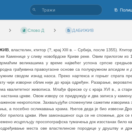
Поли
Слово Д
ДАБИЖИВ
ЖИВ
, властелин, ктитор (?, крај XIII в.
–
Србија, после 1355). Ктитор
ске Каменице у сливу новобрдске Криве реке. Овим прилогом из 
домаћим великашима у време највећег успона српске средњо
бродна грађевина правоугаоне основе са полукружном апсидом и 
ружним сводом изнад наоса. Преко нартекса и горњег спрата пре
ту чији изворни облик није до краја одређен. Разарање, вероватно
ма квалитетног живописа. Млађе фреске су с краја XVI в., а стариј
настанка цркве. Овом извору се придружују и два записа у камен
раженом некрополом. Захваљујући споменутим сажетим изворима з
ања, а посебно осликавања храма. Његов деда је био извесни Дро
због прилога цркви. Име замонашеног оца се не спомиње, док се 
ремено исцрпљују просопографска тумачења док изостанак било ка
одређивање места ове властелинске породице у друштву и држ