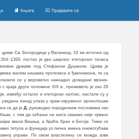
це
Књиге
Пријавите се
 цркве Св. Богородице у Ваганешу, 10 км источно од
1354
–
1355. постао је део широког ктиторског таласа
вековне државе под Стефаном Душаном. Црква je
двема малим нишама протезиса и ђаконикона, те са
лазило се y вероватно накнадно дозидани звоник-
 с краја друге половине XIX в., преживело је око 20
е, између осталог и ктиторски натпис, настале су у
у, узидана изнад улаза у храм окруженог археолошки
на се да је
Д.
руководио породичним пословима око
бњак, с тим да сећање на њега свакако није чувано
мајка звала Вишња, а браћа Хран и Богоје. Тиме се
квих титула и функција уз лична имена онемогућава
авној управи. По овом властелину се можда зове