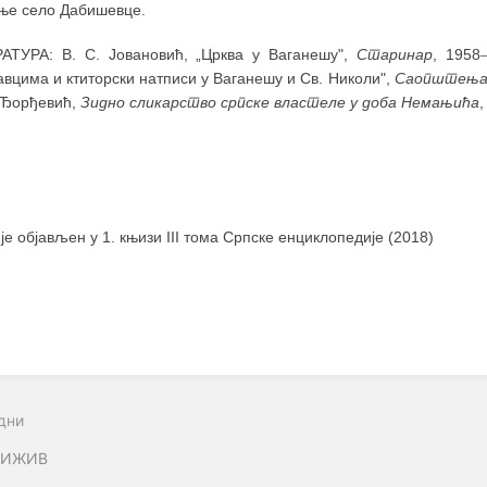
ње село Дабишевце.
АТУРА: В. С. Јовановић, „Црква y Ваганешу",
Старинар
, 1958
вцима и ктиторски натписи у Ваганешу и Св. Николи",
Саопштења 
. Ђорђевић,
Зидно сликарство српске властеле у доба Немањића
,
 је објављен у 1. књизи III тома Српске енциклопедије (2018)
дни
БИЖИВ