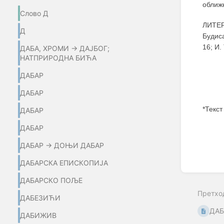
оближ
Слово Д
ЛИТЕР
Д
Будиса
16; И
ДАБА, ХРОМИ → ДАЈБОГ;
НАТПРИРОДНА БИЋА
ДАБАР
ДАБАР
*Текст
ДАБАР
ДАБАР
Enter
section
ДАБАР → ДОЊИ ДАБАР
select
mode
ДАБАРСКА ЕПИСКОПИЈА
ДАБАРСКО ПОЉЕ
Претхо
ДАБЕЗИЋИ
ДА
ДАБИЖИВ