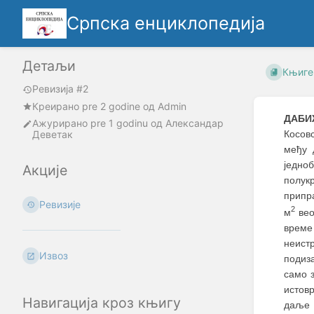
Српска енциклопедија
Детаљи
Књиге
Ревизија #2
Креирано
pre 2 godine
oд
Admin
ДАБИ
Ажурирано
pre 1 godinu
од
Александар
Деветак
Косов
међу 
једно
Акције
полук
припра
Ревизије
2
м
вео
време 
неист
Извоз
подиз
само 
истов
Навигација кроз књигу
даље 