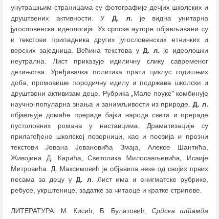
унутрашњим страницама су фотографије дечјих школских и
друштвених активности. У
Д. л.
је видна унитарна
југословенска идеологија. Уз српске ауторе објављивани су
и текстови припадника других југословенских етничких и
верских заједница. Већина текстова у
Д. л.
је идеолошки
неутрална. Лист приказује идиличну слику савременог
детињства. Уређивачка политика прати циклус годишњих
доба, промовише породичну идилу и подржава школски и
друштвени активизам деце. Рубрика „Мале поуке" комбинује
научно-популарна знања и занимљивости из природе.
Д. л.
објављује домаће прераде бајки народа света и прераде
пустоловних романа у наставцима. Драматизације су
прилагођене школској позорници, као и поезија и прозни
текстови Јована Јовановића Змаја, Алексе Шантића,
Живојина Д. Карића, Светолика Милосављевића, Исаије
Митровића. Д. Максимовић је објавила неке од својих првих
песама за децу у
Д. л
. Лист има и енигматске рубрике,
ребусе, укрштенице, задатке за читаоце и кратке стрипове.
ЛИТЕРАТУРА: М. Кисић, Б. Булатовић,
Српска штампа