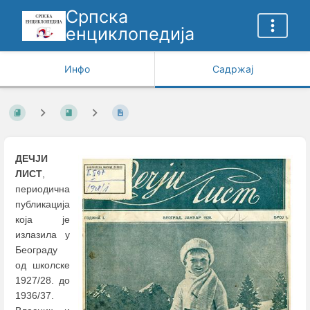
Српска
енциклопедија
Инфо
Садржај
ДЕЧЈИ
ЛИСТ
,
периодична
публикација
која је
излазила у
Београду
од школске
1927/28. до
1936/37.