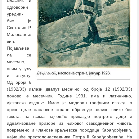
Власник и
одговорни
уредник
био је
Светолик Р.
Милосавље
вић.
Појављива
ла се
месечно,
осим у јулу
и августу.
Од броја 6
(1932/33) излази двапут месечно; од броја 12 (1932/33)
поново је месечник. Године 1931. има и латинично,
ијекавско издање. Имао је модеран графички изглед, а
преко целе насловне стране објављује велике слике без
текста: на њима најчешће приказује портрете деце и
идеализоване призоре из њиховог свакодневног живота,
повремено и чланове краљевске породице Карађорђевић,
најчешће престолонаследника Петра II Карађорђевића. На