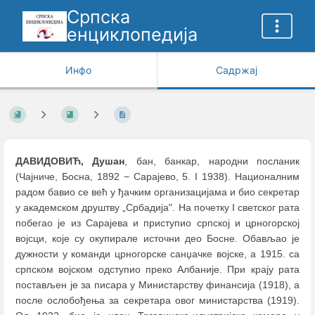
Српска
енциклопедија
Инфо
Садржај
ДАВИДОВИЋ, Душан
, бан, банкар, народни посланик
(Чајниче, Босна, 1892 − Сарајево, 5. I 1938). Националним
радом бавио се већ у ђачким организацијама и био секретар
у академском друштву „Србадија". На почетку I светског рата
побегао је из Сарајева и приступио српској и црногорској
војсци, које су окупирале источни део Босне. Обављао је
дужности у команди црногорске санџачке војске, а 1915. са
српском војском одступио преко Албаније. При крају рата
постављен је за писара у Министарству финансија (1918), а
после ослобођења за секретара овог министарства (1919).