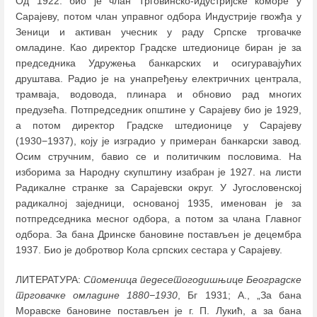
Од 1922. био је члан Трговинско-идустријске коморе у
Сарајеву, потом члан управног одбора Индустрије гвожђа у
Зеници и активан учесник у раду Српске трговачке
омладине. Као директор Градске штедионице биран је за
председника Удружења банкарских и осигуравајућих
друштава. Радио је на унапређењу електричних централа,
трамваја, водовода, плинара и обновио рад многих
предузећа. Потпредседник општине у Сарајеву био је 1929,
а потом директор Градске штедионице у Сарајеву
(1930−1937), коју је изградио у примеран банкарски завод.
Осим стручним, бавио се и политичким пословима. На
изборима за Народну скупштину изабран је 1927. на листи
Радикалне странке за Сарајевски округ. У Југословенској
радикалној заједници, основаној 1935, именован је за
потпредседника месног одбора, а потом за члана Главног
одбора. За бана Дринске бановине постављен је децембра
1937. Био је добротвор Кола српских сестара у Сарајеву.
ЛИТЕРАТУРА:
Споменица педесетогодишњице Београдске
трговачке омладине 1880−1930
, Бг 1931; А., „За бана
Моравске бановине постављен је г. П. Лукић, а за бана